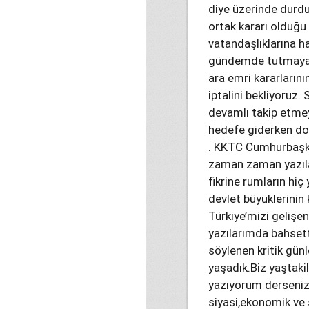
diye üzerinde durdu
ortak kararı olduğu 
vatandaşlıklarına h
gündemde tutmaya ça
ara emri kararlarını
iptalini bekliyoruz.
devamlı takip etmey
hedefe giderken d
. KKTC Cumhurbaşkan
zaman zaman yazıla
fikrine rumların hi
devlet büyüklerinin
Türkiye’mizi gelişe
yazılarımda bahsett
söylenen kritik günl
yaşadık.Biz yaştaki
yazıyorum derseniz,
siyasi,ekonomik ve 