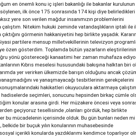
ğum en önemli konu iç işleri bakanlığı ile bakanlar kurulunun
söylenen, ilk önce 175 sonrasında 174 kişi diye belirledikleri
aksız yere son verilen mağdur insanımızın problemlerini
lıştım. Nitekim hukuki zeminde vatandaşlıkların iptali ile il
n çıktığını görmenin hakkaniyetini hep birlikte yaşadık. Kararı
 Siyasi partilere mensup milletvekillerinin televizyon programl
e özen gösterdim. Toplamda bütün yazarların eleştirilerinin
oğru yönü göstereceği kanaatimi her zaman muhafaza ediy
larının Kıbrıs meselesi hususundaki bakışına halktan biri o
rımda yer verirken ülkemizde barışın olduğunu ancak çözü
ç yanaşmadığını ve yanaşmayacağı tesbitlerinin gerekçelerini
 konuşmalarındaki hakikatleri okuyuculara aktarmaya çalıştı
n hadiselerde seçimleri, sonucunu hepsinden birkaç cümle o
iğim konular arasına girdi. Her müzakere öncesi veya sonra
erden geçiyoruz tesellisinde ,olanları gördük, hep birlikte
ler bu mücadelenin içerisinde olduk. Bu gün bunları neden mi
 belkide bir buçuk yılın konularının muhasebesinde
sosyal içerikli konularda yazdıklarımı kendimce toparlıyor 