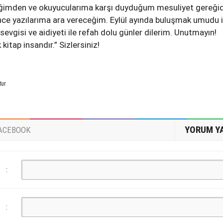
tiğimden ve okuyucularıma karşı duyduğum mesuliyet gereğid
ce yazılarıma ara vereceğim. Eylül ayında buluşmak umudu i
evgisi ve aidiyeti ile refah dolu günler dilerim. Unutmayın!
itap insandır.” Sizlersiniz!
tur
YORUM Y
ACEBOOK
:
: