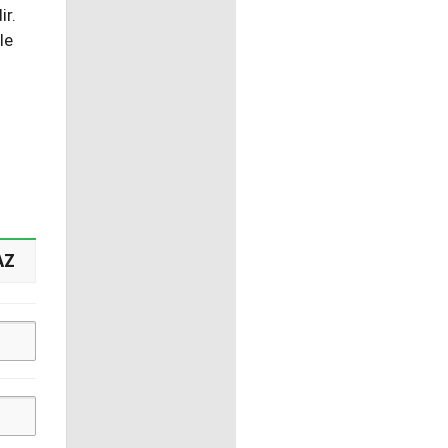
ir.
le
AZ