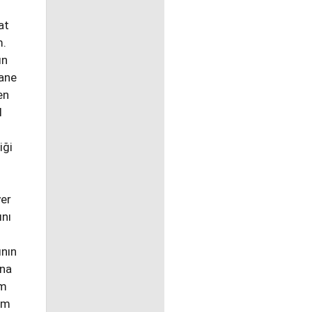
at
m.
ın
sane
en
l
iği
yer
ını
ının
ına
üm
im