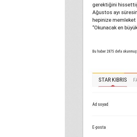
gerektiğini hisset
Ağustos ayı süresin
hepinize memleket s
“Okunacak en büyük k
Bu haber 2875 defa okunmuş
STAR KIBRIS
F
Ad soyad
E-posta