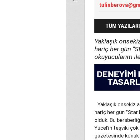
tulinberova@gm
TÜM YAZILARI
Yaklaşık onsekiz
hariç her gün ”S
okuyucularım ile
Yaklaşık onsekiz a
hariç her gün ”Star
olduk. Bu beraberl
Yücel’in teşviki çok
gazetesinde konuk y