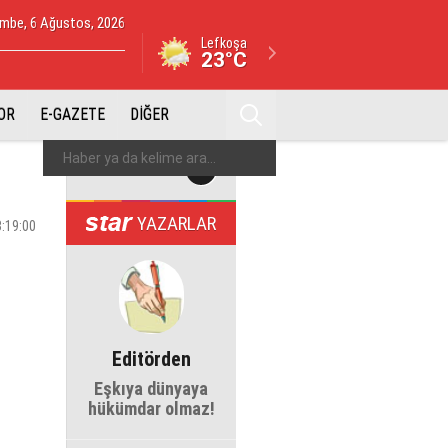
mbe, 6 Ağustos, 2026
Lefkoşa
23°C
OR
E-GAZETE
DİĞER
YAZARLAR
3:19:00
Editörden
Eşkıya dünyaya
hükümdar olmaz!