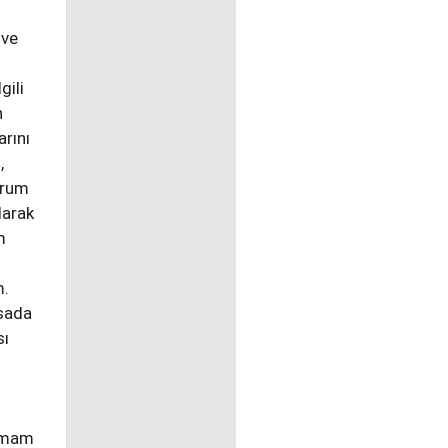
 ve
gili
n
arını
,
orum
larak
m
m.
lsada
sı
olmam