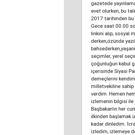
gazetede yayınlama
evet olurken, bu t
2017 tarihinden bu 
Gece saat 00.00 so
linkini alıp, sosya
derken,özünde yazıl
bahsederken,yaşanm
seçimler, yerel seç
çoğunluğun kabul gö
içerisinde Siyasi P
demeçlerini kendim
milletvekiline sahip
verdim. Hemen heme
izlemenin bilgisi il
Başbakan’ın her cum
ilkinden başlamak ü
kadar dinledim. İcr
izledim, izlemeye 