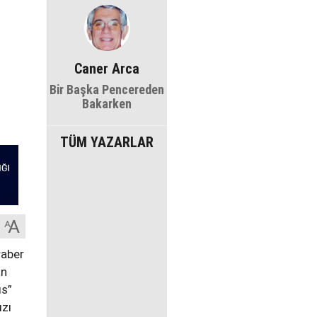
Caner Arca
Bir Başka Pencereden
Bakarken
TÜM YAZARLAR
raber
an
ıs”
ızı