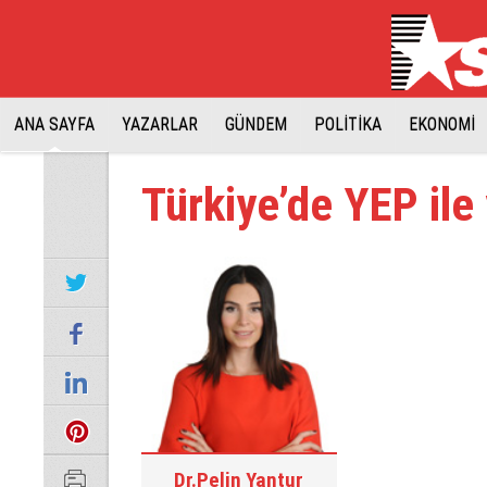
ANA SAYFA
YAZARLAR
GÜNDEM
POLİTİKA
EKONOMİ
Türkiye’de YEP ile
Dr.Pelin Yantur