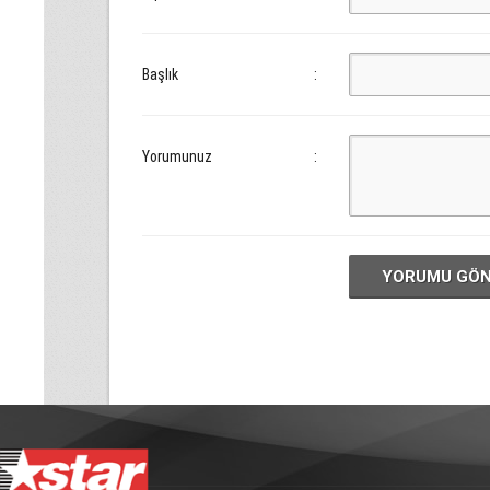
Başlık
:
Yorumunuz
:
YORUMU GÖ