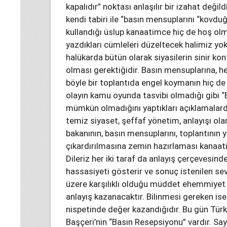
kapalıdır” noktası anlaşılır bir izahat deği
kendi tabiri ile “basın mensuplarını “kovdu
kullandığı üslup kanaatimce hiç de hoş olm
yazdıkları cümleleri düzeltecek halimiz yok
halükarda bütün olarak siyasilerin sinir ko
olması gerektiğidir. Basın mensuplarına, he
böyle bir toplantıda engel koymanın hiç de 
olayın kamu oyunda tasvibi olmadığı gibi “
mümkün olmadığını yaptıkları açıklamalard
temiz siyaset, şeffaf yönetim, anlayışı olan 
bakanının, basın mensuplarını, toplantının 
çıkardırılmasına zemin hazırlaması kanaat
Dileriz her iki taraf da anlayış çerçevesi
hassasiyeti gösterir ve sonuç istenilen sev
üzere karşılıklı olduğu müddet ehemmiyet
anlayış kazanacaktır. Bilinmesi gereken is
nispetinde değer kazandığıdır. Bu gün Türk
Başçeri’nin “Basın Resepsiyonu” vardır. Say