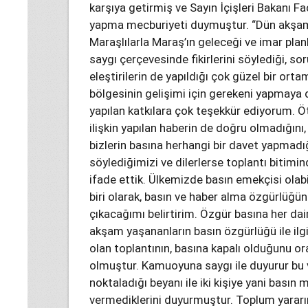
karşıya getirmiş ve Sayın İçişleri Bakanı 
yapma mecburiyeti duymuştur. “Dün akşam,
Maraşlılarla Maraş’ın geleceği ve imar plan
saygı çerçevesinde fikirlerini söylediği, so
eleştirilerin de yapıldığı çok güzel bir ort
bölgesinin gelişimi için gerekeni yapmaya
yapılan katkılara çok teşekkür ediyorum. 
ilişkin yapılan haberin de doğru olmadığını
bizlerin basına herhangi bir davet yapmadığı
söylediğimizi ve dilerlerse toplantı bitimi
ifade ettik. Ülkemizde basın emekçisi olabil
biri olarak, basın ve haber alma özgürlüğ
çıkacağımı belirtirim. Özgür basına her dai
akşam yaşananların basın özgürlüğü ile ilgis
olan toplantının, basına kapalı olduğunu o
olmuştur. Kamuoyuna saygı ile duyurur bu v
noktaladığı beyanı ile iki kişiye yani basın 
vermediklerini duyurmuştur. Toplum yararı