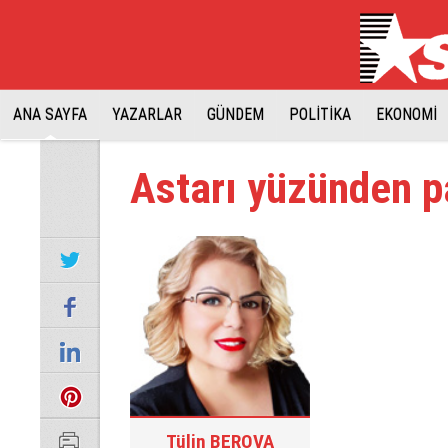
ANA SAYFA
YAZARLAR
GÜNDEM
POLİTİKA
EKONOMİ
Astarı yüzünden p
Tülin BEROVA