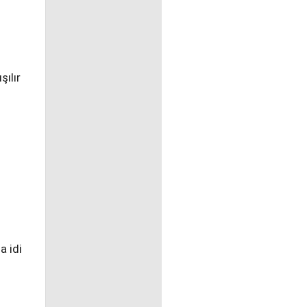
ılır
a idi