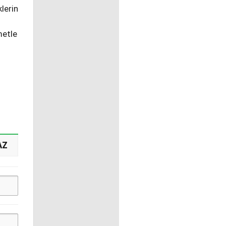
lerin
metle
AZ