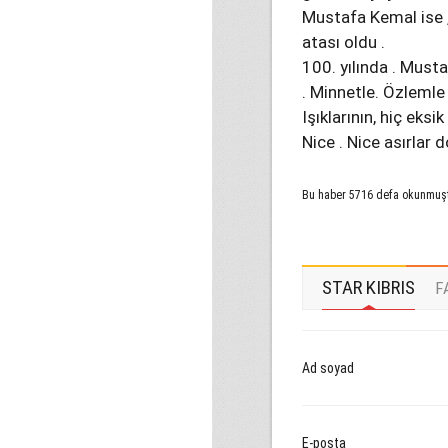
Mustafa Kemal ise ,
atası oldu .
100. yılında . Musta
. Minnetle. Özlemle
Işıklarının, hiç eks
Nice . Nice asırlar d
Bu haber 5716 defa okunmuş
STAR KIBRIS
F
Ad soyad
E-posta