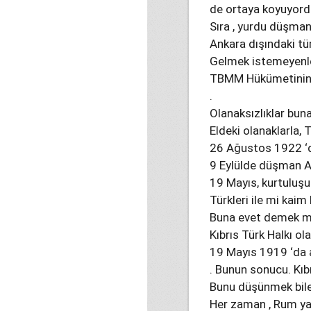
de ortaya koyuyord
Sıra , yurdu düşman
Ankara dışındaki tü
Gelmek istemeyenler 
TBMM Hükümetinin o
.
Olanaksızlıklar bun
Eldeki olanaklarla, 
26 Ağustos 1922 ‘de
9 Eylülde düşman Ak
19 Mayıs, kurtuluşu
Türkleri ile mi kaim
Buna evet demek 
Kıbrıs Türk Halkı ol
19 Mayıs 1919 ‘da 
. Bunun sonucu. Kıbr
Bunu düşünmek bile ,
Her zaman , Rum yanlı