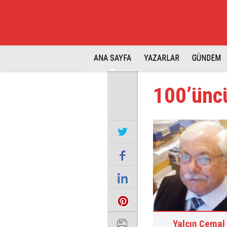
ANA SAYFA
YAZARLAR
GÜNDEM
100’üncü
Yalçın Cemal