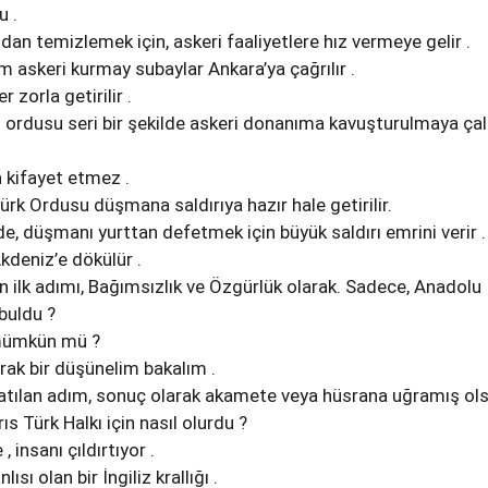
u .
dan temizlemek için, askeri faaliyetlere hız vermeye gelir .
m askeri kurmay subaylar Ankara’ya çağrılır .
zorla getirilir .
rdusu seri bir şekilde askeri donanıma kavuşturulmaya çalış
a kifayet etmez .
Türk Ordusu düşmana saldırıya hazır hale getirilir.
, düşmanı yurttan defetmek için büyük saldırı emrini verir .
deniz’e dökülür .
n ilk adımı, Bağımsızlık ve Özgürlük olarak. Sadece, Anadolu
 buldu ?
mümkün mü ?
arak bir düşünelim bakalım .
atılan adım, sonuç olarak akamete veya hüsrana uğramış ols
ıs Türk Halkı için nasıl olurdu ?
 insanı çıldırtıyor .
sı olan bir İngiliz krallığı .