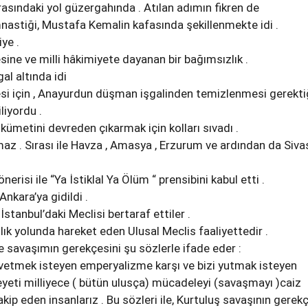
asındaki yol güzergahında . Atılan adımın fikren de
imnastiği, Mustafa Kemalin kafasında şekillenmekte idi .
ye .
esine ve milli hâkimiyete dayanan bir bağımsızlık .
al altında idi
i için , Anayurdun düşman işgalinden temizlenmesi gerekti
liyordu .
kümetini devreden çıkarmak için kolları sıvadı .
az . Sırası ile Havza , Amasya , Erzurum ve ardından da Siva
erisi ile “Ya İstiklal Ya Ölüm “ prensibini kabul etti .
 Ankara’ya gidildi .
İstanbul’daki Meclisi bertaraf ettiler .
lık yolunda hareket eden Ulusal Meclis faaliyettedir .
ve savaşımın gerekçesini şu sözlerle ifade eder :
hvetmek isteyen emperyalizme karşı ve bizi yutmak isteyen
eyeti milliyece ( bütün ulusça) mücadeleyi (savaşmayı )caiz
kip eden insanlarız . Bu sözleri ile, Kurtuluş savaşının gerek