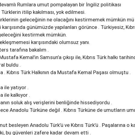
evamlı Rumlara umut pompalayan bir İngiliz politikası
Türklerin itilip kakılması, yok edilmesi.
Türklerinin geleceğinin ne olacağını kestirmemek mümkün mü
i karşısında günümüzde yapılanları görünce . Türkiyesiz, Kıbr
 geleceğini kestirmek mümkün.
çekleşmemesi karşısındaki olumsuz yanı.
ers tarafına bakalım .
ustafa Kemal’in Samsun’a çıkışı ile, Kıbrıs Türk halkı tarihin
l buldu .
 . Kıbrıs Türk Halkının da Mustafa Kemal Paşası olmuştu .
ile yatıyor .
ile kalkıyor .
ın soluk alış verişlerini benliğinde hissediyordu .
ce Anadolu Türküne değil . Kıbrıs Türküne de umutların u
t besleyen Anadolu Türk’ü ve Kıbrıs Türk’ü . Paşalarına o k
ki, bu güvenleri zafere kadar devam etti .