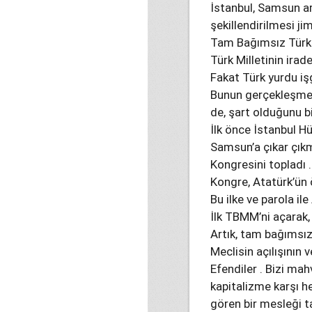
İstanbul, Samsun ar
şekillendirilmesi j
Tam Bağımsız Türki
Türk Milletinin irad
Fakat Türk yurdu işg
Bunun gerçekleşmes
de, şart olduğunu bi
İlk önce İstanbul Hü
Samsun’a çıkar çıkm
Kongresini topladı .
Kongre, Atatürk’ün ön
Bu ilke ve parola ile
İlk TBMM’ni açarak, 
Artık, tam bağımsız
Meclisin açılışının 
Efendiler . Bizi ma
kapitalizme karşı h
gören bir mesleği ta