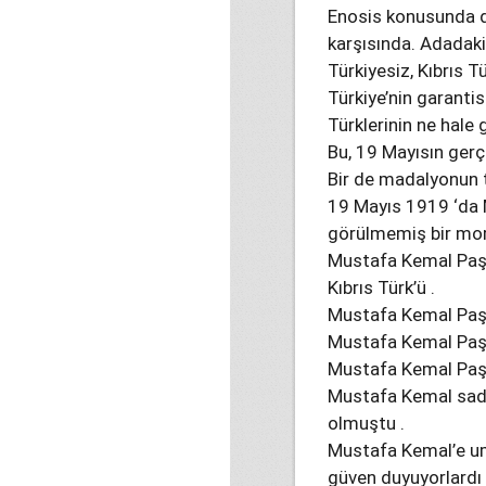
Enosis konusunda d
karşısında. Adadaki 
Türkiyesiz, Kıbrıs 
Türkiye’nin garantis
Türklerinin ne hale
Bu, 19 Mayısın ger
Bir de madalyonun t
19 Mayıs 1919 ‘da M
görülmemiş bir mora
Mustafa Kemal Paşa
Kıbrıs Türk’ü .
Mustafa Kemal Paşa 
Mustafa Kemal Paşa 
Mustafa Kemal Paşan
Mustafa Kemal sade
olmuştu .
Mustafa Kemal’e umu
güven duyuyorlardı 