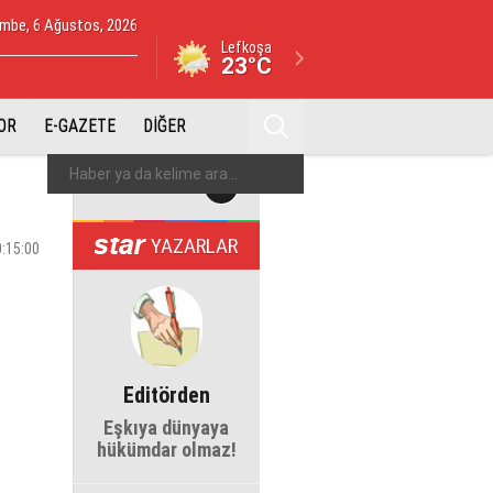
mbe, 6 Ağustos, 2026
Lefkoşa
23°C
OR
E-GAZETE
DİĞER
YAZARLAR
0:15:00
Editörden
Eşkıya dünyaya
hükümdar olmaz!