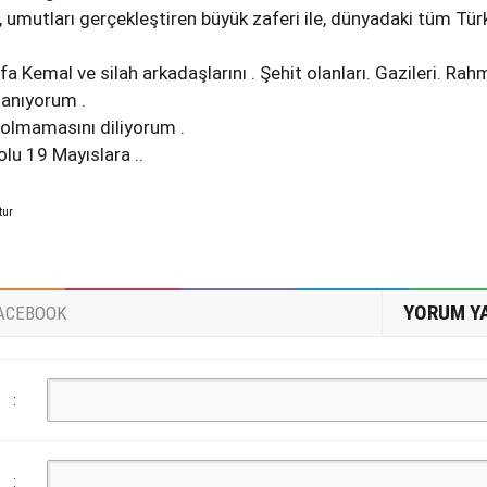
 umutları gerçekleştiren büyük zaferi ile, dünyadaki tüm Türk
fa Kemal ve silah arkadaşlarını . Şehit olanları. Gazileri. Rah
 anıyorum .
ik olmamasını diliyorum .
olu 19 Mayıslara ..
tur
YORUM Y
ACEBOOK
:
: