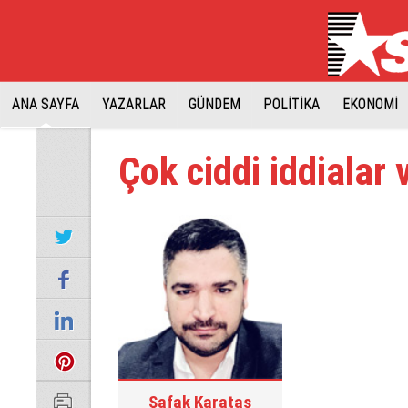
ANA SAYFA
YAZARLAR
GÜNDEM
POLİTİKA
EKONOMİ
Çok ciddi iddialar v
Şafak Karataş