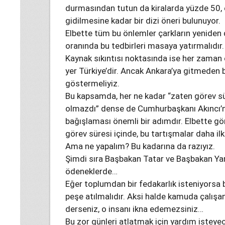
durmasından tutun da kiralarda yüzde 50, e
gidilmesine kadar bir dizi öneri bulunuyor.
Elbette tüm bu önlemler çarkların yeniden
oranında bu tedbirleri masaya yatırmalıdır.
Kaynak sıkıntısı noktasında ise her zaman 
yer Türkiye’dir. Ancak Ankara’ya gitmeden 
göstermeliyiz.
Bu kapsamda, her ne kadar “zaten görev sür
olmazdı” dense de Cumhurbaşkanı Akıncı’n
bağışlaması önemli bir adımdır. Elbette gö
görev süresi içinde, bu tartışmalar daha il
Ama ne yapalım? Bu kadarına da razıyız.
Şimdi sıra Başbakan Tatar ve Başbakan Yard
ödeneklerde…
Eğer toplumdan bir fedakarlık isteniyorsa
peşe atılmalıdır. Aksi halde kamuda çalışa
derseniz, o insanı ikna edemezsiniz…
Bu zor günleri atlatmak için yardım isteye