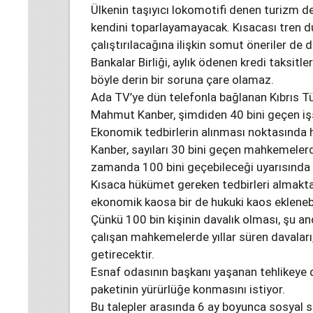
Ülkenin taşıyıcı lokomotifi denen turizm de,
kendini toparlayamayacak. Kısacası tren du
çalıştırılacağına ilişkin somut öneriler de
Bankalar Birliği, aylık ödenen kredi taksitle
böyle derin bir soruna çare olamaz.
Ada TV’ye dün telefonla bağlanan Kıbrıs T
Mahmut Kanber, şimdiden 40 bini geçen işsi
Ekonomik tedbirlerin alınması noktasında
Kanber, sayıları 30 bini geçen mahkemelerd
zamanda 100 bini geçebileceği uyarısında
Kısaca hükümet gereken tedbirleri almakta
ekonomik kaosa bir de hukuki kaos eklenebi
Çünkü 100 bin kişinin davalık olması, şu an
çalışan mahkemelerde yıllar süren davaları,
getirecektir.
Esnaf odasının başkanı yaşanan tehlikeye dik
paketinin yürürlüğe konmasını istiyor.
Bu talepler arasında 6 ay boyunca sosyal s