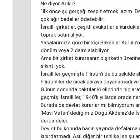
Ne diyor Arıklı?
“İlk önce şu gerçeği tespit etmek lazım. D
çok ağır bedeller ödetebilir.
İsrailli şirketler, çeşitli avukatlarla kurdukla
toprak satın alıyor.
Yasalarımıza göre bir kişi Bakanlar Kurulu’nu
dönüm veya 2 daire alabiliyor.
Ama bir şirket kurarsanız o şirketin üzeri
sıkıntı yok.
İsrailliler geçmişte Filistin’i de bu şekilde 
Filistinliler de sıcak paraya dayanamadı ve o 
Günün sonunda baktılar ki ellerinde hiç araz
geçmiş. İsrailliler, 1940’lı yıllarda orada n
Burada da devlet kurarlar mı bilmiyorum am
‘Mavi Vatan’ dediğimiz Doğu Akdeniz’de İsr
derdindeler.
Devlet bu konuda basın yayında defalarca 
kıpırdatmadı. Asıl diğer bir tehlike ise şu 