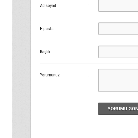
Ad soyad
:
E-posta
:
Başlık
:
Yorumunuz
:
YORUMU GÖ