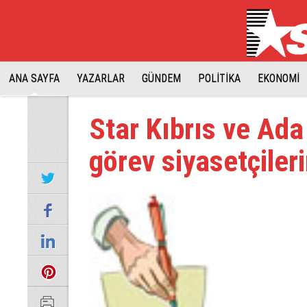
ANA SAYFA
YAZARLAR
GÜNDEM
POLİTİKA
EKONOMİ
Star Kıbrıs ve Ada
görev siyasetçiler