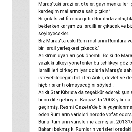
Maraş’taki araziler, oteler, gayrimenkuller i
kardeşim mallarınıza sahip çıkın.’
Birçok İsrail firması gidip Rumlarla anlaşt
beklerken karşımıza İsrailliler çıkacak ve bi
söyleyecekler.
Biz Maraş’ta eski Rum mallarını Rumlara 
bir İsrail yerleşkesi çıkacak.”
Arıklı’nın uyarıları çok önemli. Belki de Mara
yazık ki ülkeyi yönetenler bu tehlikeyi gö
İsraillileri birkaç milyar dolarla Maraş’a s
isteyebileceğini belirten Arıklı, devlet ve d
hiçbir sıkıntı olmayacağını söyledi.
Arıklı Star Kıbrıs’a da teşekkür ederek şunl
bunu dile getiriyor. Karpaz’da 2008 yılında
geçirmiş. Resmi Gazete’de bile yayınlanma
eden Rumların varisleri nerede vefat ederse 
Bunu Rumların varislerine açmışlar. 2013’te
Bakanı bakmış ki Rumların varisleri oradaki