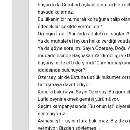
başardı da Cumhurbaşkanlığına terfi etmek
havada kalamaz.
Bu ülkenin bir numaralı koltuğuna talip olan 
edecek bir şekilde vermelidir?
Örneğin İmar Planı’nda adaleti mi sağladı?
Ya da muhalefetteyken halka verdiği vaatle
Ya da şöyle soralım. Sayın Özersay, Doğu A
mücadelesinde Başbakan Yardımcılığı ve Dı
başarıyı elde etti de şimdi ‘Cumhurbaşkanı 
iddiasında bulunuyor?
Özersay, bir de üstüne üstlük hükümet orta
tartışmaya davet ediyor.
Kusura bakmayın Sayın Özersay. Bu gömlek 
Lafla peynir ekmek gemisi yürümüyor.
Seçim kampanyasında “Bu onun işi” diyerek
sesleniyoruz.
Ayinesi iştir kişinin lafa bakılmaz. Biz de 
yetmiyor. Bizden söylemesi…