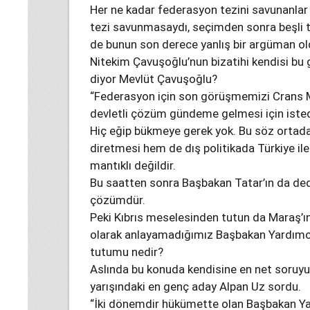
Her ne kadar federasyon tezini savunanlar 
tezi savunmasaydı, seçimden sonra beşli t
de bunun son derece yanlış bir argüman ol
Nitekim Çavuşoğlu’nun bizatihi kendisi bu g
diyor Mevlüt Çavuşoğlu?
“Federasyon için son görüşmemizi Crans Mon
devletli çözüm gündeme gelmesi için isted
Hiç eğip bükmeye gerek yok. Bu söz ortad
diretmesi hem de dış politikada Türkiye il
mantıklı değildir.
Bu saatten sonra Başbakan Tatar’ın da dediğ
çözümdür.
Peki Kıbrıs meselesinden tutun da Maraş’
olarak anlayamadığımız Başbakan Yardımcıs
tutumu nedir?
Aslında bu konuda kendisine en net soruy
yarışındaki en genç aday Alpan Uz sordu.
“İki dönemdir hükümette olan Başbakan Yar