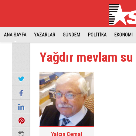
ANA SAYFA
YAZARLAR
GÜNDEM
POLİTİKA
EKONOMİ
Yağdır mevlam su
Yalçın Cemal