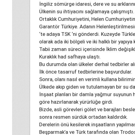
İngiliz sömürge idaresi, dere ve su arkların
Ülkenin su ihtiyacını sağlamaya çalışmıştı.
Ortaklık Cumhuriyetini, Helen Cumhuriyeti
Garantör Türkiye. Adanın Helenleştirilm
‘te adaya TSK ‘ni gönderdi. Kuzeyde Türkler
olarak ada iki bölgeli ve iki halklı bir yapıya
Tabii zaman süreci içerisinde İklim değişik
Kuraklık had safhaya ulaştı.
Bu durumda olan ülkeler derhal tedbirler a
İlk önce tasarruf tedbirlerine başvurdular.
Sonra, olanı nasıl en verimli kullana bilirimi
Ülkede akıp giden ve tutulamayan bir su d
İnşaat planları bir damla yağmur suyunun 
göre hazırlanarak yürürlüğe girdi.
Bizde, asli görevleri gölet ve barajları bes
sonra resmen sürdük ortadan kaldırdık.
Derelerin önü kesilerek inşaatların yapılm
Beşparmak’a ve Türk tarafında olan Trodos