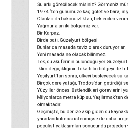
Su arkı görebilecek misiniz? Görmeniz mü
1974 ‘ten günümüze kaç gölet ve baraj inşa
Olanları da bakımsızlıktan, beklenilen veri
Yağmur alan iki bölgemiz var.
Bir Karpaz.
Birde batı, Güzelyurt bölgesi.
Bunlar da masada taviz olarak duruyorlar.
Yeni masada ne olacak bilinmez.
Tek, su aküferinin bulunduğu yer Güzelyurt
İklim değişikliğinin tokadı bu bölgeyi de tu
Yeşilyurt’tan sonra, ülkeyi besleyecek su ka
Birçok dere yatağı, Trodos’dan getirdiği sel
Yüzyıllar öncesi üstlendikleri görevlerini y
Milyonlarca metre küp su, Yeşilırmak’tan de
olmaktadır.
Geçmişte, bu denize akıp giden su kaynakla
yararlandırılması istenmişse de daha proj
popülist yaklaşımları sonucunda projeden v