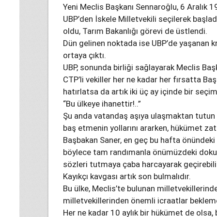
Yeni Meclis Başkanı Sennaroğlu, 6 Aralık 
UBP’den İskele Milletvekili seçilerek başl
oldu, Tarım Bakanlığı görevi de üstlendi.
Dün gelinen noktada ise UBP’de yaşanan kriz
ortaya çıktı.
UBP, sonunda birliği sağlayarak Meclis Başka
CTP’li vekiller her ne kadar her fırsatta B
hatırlatsa da artık iki üç ay içinde bir seçi
“Bu ülkeye ihanettir!..”
Şu anda vatandaş aşıya ulaşmaktan tutun d
baş etmenin yollarını ararken, hükümet za
Başbakan Saner, en geç bu hafta önündeki
böylece tam randımanla önümüzdeki dokuz 
sözleri tutmaya çaba harcayarak geçirebili
Kayıkçı kavgası artık son bulmalıdır.
Bu ülke, Meclis’te bulunan milletvekillerind
milletvekillerinden önemli icraatlar beklem
Her ne kadar 10 aylık bir hükümet de olsa, 