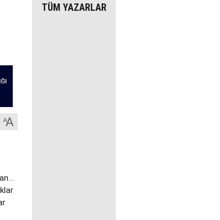
TÜM YAZARLAR
.
an...
klar
ar