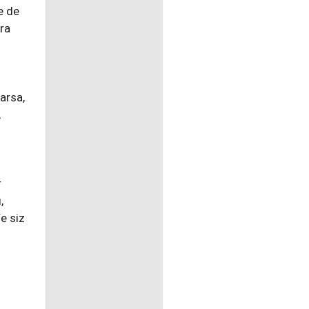
e de
ra
arsa,
,
r
,
e siz