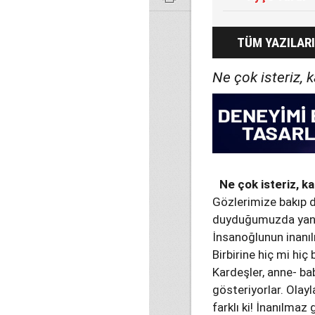
TÜM YAZILARI
Ne çok isteriz, 
Ne çok isteriz, ka
Gözlerimize bakıp d
duyduğumuzda yanı
İnsanoğlunun inanıl
Birbirine hiç mi hiç
Kardeşler, anne- bab
gösteriyorlar. Olayl
farklı ki! İnanılmaz 