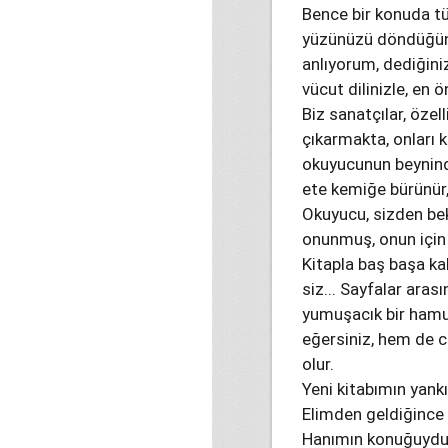
Bence bir konuda tü
yüzünüzü döndüğünü
anlıyorum, dediğiniz
vücut dilinizle, en ö
Biz sanatçılar, özel
çıkarmakta, onları 
okuyucunun beyninde
ete kemiğe bürünür,
Okuyucu, sizden bek
onunmuş, onun için 
Kitapla baş başa ka
siz... Sayfalar aras
yumuşacık bir hamu
eğersiniz, hem de c
olur.
Yeni kitabımın yank
Elimden geldiğince
Hanımın konuğuydum. 