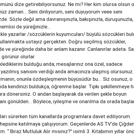
münü dize getirebiliyorsunuz. Ne mi? Her kim olursa olsun 
z zaman... Seni dinliyorum, seni duyuyorum veee seni
de. Sözle değil ama davranışınızla, bakışınızla, duruşunuzla,
nemlisi de yüreğinizle...
likle yazarlar /sözcüklerin kuyumcuları/ büyülü sözcükleri bul
kullanmakta ustayız gerçekten. Doğru seçilmiş sözcükler,
 ve yüreğinde daha bir anlam kazanır. Canlanırlar adeta. Sa
 görünür olurlar.
lediklerini bulduğu anda; mesajlarınız ona özel, sadece
yazılmış sanısını verdiği anda amacınıza ulaşmış olursunuz.
lmanın, onunla özdeşleşmenin büyüsüdür bu... Siz osunuz, o
ında kendinizi buldukça, öğrenme başlar. Tıpkı şekillenmeye h
ra dönersiniz. O andan başlayarak da verilen şekle boyun
anı gönülden... Böylece, iyileşme ve onarılma da orada başl
ıları sürerken tüm kanallarda programlara davet ediliyorum.
 hepsine katılmaya çalışıyorum. Geçenlerde AS TV’de Çiğd
“ Biraz Mutluluk Alır mısınız?” isimli 3. Kitabımın yıllar ön