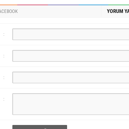
YORUM Y
ACEBOOK
:
:
:
: