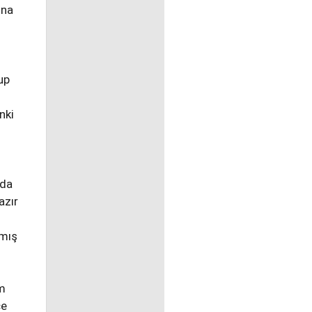
ona
up
nki
 da
azır
amış
em
ce