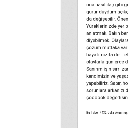
ona nasıl ilaç gibi
gurur duydum açıkça
da değişebilir. Ön
Yüreklerinizde yer b
anlatmak. Bakın ben
diyebilmek. Olaylar
çözüm mutlaka vardı
hayatımızda dert e
olaylarla günlerce d
Sanırım işin sırrı
kendimizin ve yaşad
yapabiliriz. Sabır, 
sorunlara arkanızı 
çoooook değerlisini
Bu haber 4432 defa okunmuş