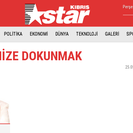
Perşe
POLİTİKA
EKONOMİ
DÜNYA
TEKNOLOJİ
GALERİ
SP
NİZE DOKUNMAK
25.0