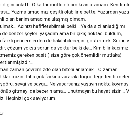
 geldiğini anlattı. O kadar mutlu oldum ki anlatamam. Kendiml
sı... Yazma amacımız çeşitli olabilir elbette. Yazardan yaza
emli olan benim amacıma ulaşmış olmam.
ulmak... Acınızı hafifletebilmek belki... Ya da sizi anladığımı
 de benzer şeyleri yaşadım ama bir çıkış noktası buldum,
a farklı pencerelerden de bakılabileceğini göstermek. Sorun v
r; çözüm yoksa sorun da yoktur belki de... Kim bilir kaçımız
tmemiz gereken basit ( size göre çok önemlidir mutlaka)
ertlenmişizdir...
 zaman zaman çevremizde olan biteni anlamak... O zaman
ıklarımızın daha çok farkına vararak doğru değerlendirmele
hoşgörü, sevgi ve saygı... Ne yaşarsanız yaşayın nokta koymayı
dönüp gitmeyi de becerin ama... Unutmayın bu hayat sizin... V
z. Hepinizi çok seviyorum.
tur