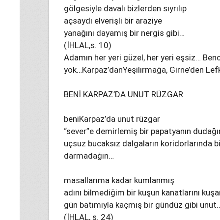
gölgesiyle davalı bizlerden sıyrılıp
açsaydı elverişli bir araziye
yanağını dayamış bir nergis gibi…
(İHLAL,s. 10)
Adamın her yeri güzel, her yeri eşsiz… Benc
yok…Karpaz’danYeşilırmağa, Girne’den Lef
BENİ KARPAZ’DA UNUT RÜZGAR
beniKarpaz’da unut rüzgar
“sever”e demirlemiş bir papatyanın dudağ
uçsuz bucaksız dalgaların koridorlarında bi
darmadağın…
masallarıma kadar kumlanmış
adını bilmediğim bir kuşun kanatlarını kuş
gün batımıyla kaçmış bir gündüz gibi unut
(İHLAL, s. 24)