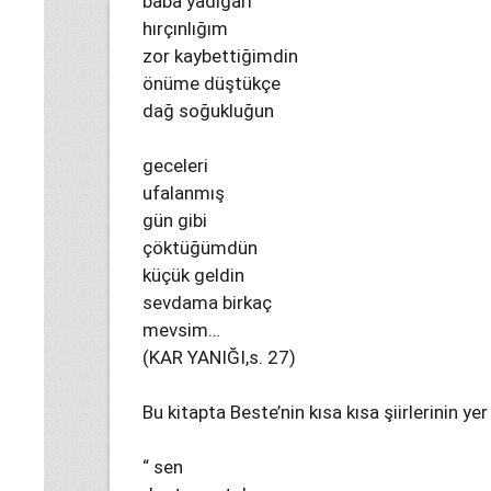
baba yadigarı
hırçınlığım
zor kaybettiğimdin
önüme düştükçe
dağ soğukluğun
geceleri
ufalanmış
gün gibi
çöktüğümdün
küçük geldin
sevdama birkaç
mevsim…
(KAR YANIĞI,s. 27)
Bu kitapta Beste’nin kısa kısa şiirlerinin ye
“ sen