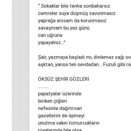
“ Sokaklar bile tenha sonbaharsız
cemreler suya düşmüş savunmasız
yaprağa acısam da korunmasız
savaşmam bu yaz günü
can uğruna
yapayalnız…”
Şair, yazmaya başladı mı, dinlemez sağı s
aşktan, yansa ten sevdadan… Fuzuli gibi r
ÖKSÜZ ŞEHİR GÖZLERİ
……….
papatyalar üzerinde
biriken çiğleri
nefesinle dağıtırsan
gazellerini de öpmeyi
unutma sakın tomurcukların
rüyalarında bile olsa