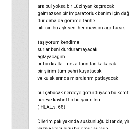
ara bul yoksa bir Lüzinyan kaçıracak
gelmezsen bir imparatorluk benim için dağ
dur daha da gömme tarihe
bilirsin bu aşk seni her mevsim ağrıtacak
taşıyorum kendime
surlar beni durduramayacak
ağlayacağım
bütün krallar mezarlarından kalkacak
bir şiirim tüm şehri kuşatacak
ve kulaklarında mısralarım patlayacak
bul çabucak nerdeye götürdüysen bu kemt
nereye kaybettin bu şair elleri…
(İHLAL,s. 68)
Dilerim pek yakında suskunluğu biter de, yin
yazıya yolculuğu bir ömür sürsün…