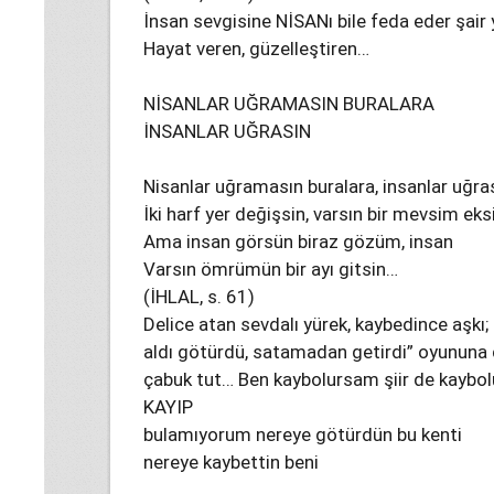
İnsan sevgisine NİSANı bile feda eder şair
Hayat veren, güzelleştiren…
NİSANLAR UĞRAMASIN BURALARA
İNSANLAR UĞRASIN
Nisanlar uğramasın buralara, insanlar uğra
İki harf yer değişsin, varsın bir mevsim eksi
Ama insan görsün biraz gözüm, insan
Varsın ömrümün bir ayı gitsin…
(İHLAL, s. 61)
Delice atan sevdalı yürek, kaybedince aşkı
aldı götürdü, satamadan getirdi” oyununa d
çabuk tut… Ben kaybolursam şiir de kaybol
KAYIP
bulamıyorum nereye götürdün bu kenti
nereye kaybettin beni