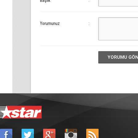
Başlık
:
Yorumunuz
:
YORUMU GÖ