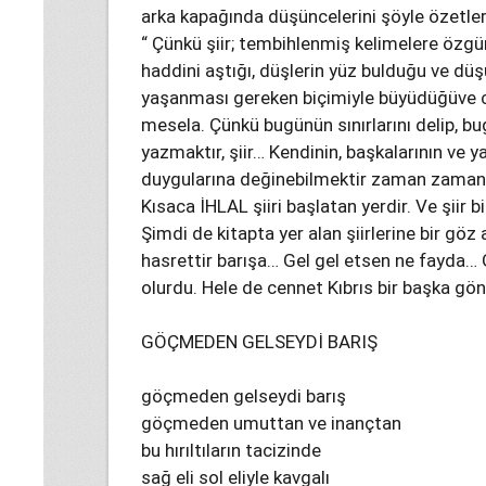
arka kapağında düşüncelerini şöyle özetler 
“ Çünkü şiir; tembihlenmiş kelimelere özgür
haddini aştığı, düşlerin yüz bulduğu ve düş
yaşanması gereken biçimiyle büyüdüğüve co
mesela. Çünkü bugünün sınırlarını delip, bug
yazmaktır, şiir… Kendinin, başkalarının ve y
duygularına değinebilmektir zaman zaman
Kısaca İHLAL şiiri başlatan yerdir. Ve şiir bi
Şimdi de kitapta yer alan şiirlerine bir göz
hasrettir barışa… Gel gel etsen ne fayda…
olurdu. Hele de cennet Kıbrıs bir başka gö
GÖÇMEDEN GELSEYDİ BARIŞ
göçmeden gelseydi barış
göçmeden umuttan ve inançtan
bu hırıltıların tacizinde
sağ eli sol eliyle kavgalı