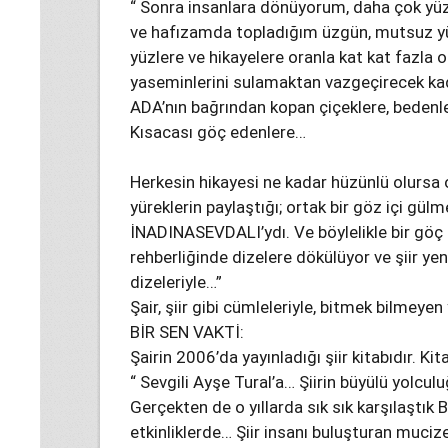
“ Sonra insanlara dönüyorum, daha çok yüz
ve hafızamda topladığım üzgün, mutsuz yüz
yüzlere ve hikayelere oranla kat kat fazla
yaseminlerini sulamaktan vazgeçirecek ka
ADA’nın bağrından kopan çiçeklere, bedenler
Kısacası göç edenlere…
Herkesin hikayesi ne kadar hüzünlü olursa 
yüreklerin paylaştığı; ortak bir göz içi gü
İNADINASEVDALI’ydı. Ve böylelikle bir göç h
rehberliğinde dizelere dökülüyor ve şiir yeni 
dizeleriyle…”
Şair, şiir gibi cümleleriyle, bitmek bilmey
BİR SEN VAKTİ:
Şairin 2006’da yayınladığı şiir kitabıdır. Ki
“ Sevgili Ayşe Tural’a… Şiirin büyülü yolcu
Gerçekten de o yıllarda sık sık karşılaştık B
etkinliklerde… Şiir insanı buluşturan muci