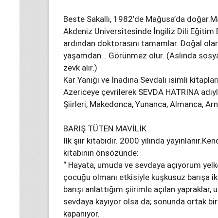
Beste Sakallı, 1982’de Mağusa’da doğar.Mağ
Akdeniz Üniversitesinde İngiliz Dili Eğitim
ardından doktorasını tamamlar. Doğal olarak
yaşamdan… Görünmez olur. (Aslında sosyal 
zevk alır.)
Kar Yanığı ve İnadına Sevdalı isimli kitaplar
Azericeye çevrilerek SEVDA HATRINA adıyla
Şiirleri, Makedonca, Yunanca, Almanca, Arn
BARIŞ TÜTEN MAVİLİK
İlk şiir kitabıdır. 2000 yılında yayınlanır.Ken
kitabının önsözünde:
“ Hayata, umuda ve sevdaya açıyorum yelk
çocuğu olmanı etkisiyle kuşkusuz barışa iki
barışı anlattığım şiirimle açılan yaprakla
sevdaya kayıyor olsa da; sonunda ortak bir
kapanıyor.