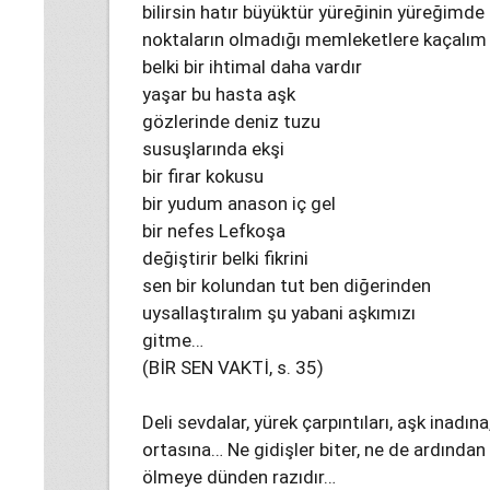
bilirsin hatır büyüktür yüreğinin yüreğimde
noktaların olmadığı memleketlere kaçalım
belki bir ihtimal daha vardır
yaşar bu hasta aşk
gözlerinde deniz tuzu
susuşlarında ekşi
bir firar kokusu
bir yudum anason iç gel
bir nefes Lefkoşa
değiştirir belki fikrini
sen bir kolundan tut ben diğerinden
uysallaştıralım şu yabani aşkımızı
gitme…
(BİR SEN VAKTİ, s. 35)
Deli sevdalar, yürek çarpıntıları, aşk inadı
ortasına… Ne gidişler biter, ne de ardında
ölmeye dünden razıdır…