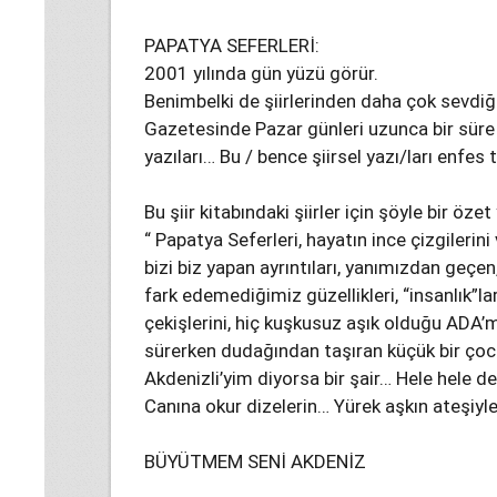
PAPATYA SEFERLERİ:
2001 yılında gün yüzü görür.
Benimbelki de şiirlerinden daha çok sevdiğim,
Gazetesinde Pazar günleri uzunca bir süre 
yazıları… Bu / bence şiirsel yazı/ları enfes
Bu şiir kitabındaki şiirler için şöyle bir özet
“ Papatya Seferleri, hayatın ince çizgileri
bizi biz yapan ayrıntıları, yanımızdan geçen
fark edemediğimiz güzellikleri, “insanlık”la
çekişlerini, hiç kuşkusuz aşık olduğu ADA’m
sürerken dudağından taşıran küçük bir çoc
Akdenizli’yim diyorsa bir şair… Hele hele
Canına okur dizelerin… Yürek aşkın ateşiyl
BÜYÜTMEM SENİ AKDENİZ