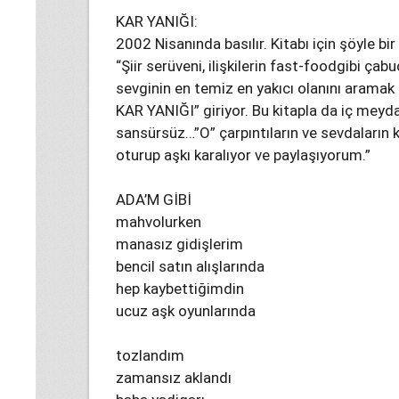
KAR YANIĞI:
2002 Nisanında basılır. Kitabı için şöyle bir
“Şiir serüveni, ilişkilerin fast-foodgibi çab
sevginin en temiz en yakıcı olanını aramak
KAR YANIĞI” giriyor. Bu kitapla da iç meyd
sansürsüz…”O” çarpıntıların ve sevdaların
oturup aşkı karalıyor ve paylaşıyorum.”
ADA’M GİBİ
mahvolurken
manasız gidişlerim
bencil satın alışlarında
hep kaybettiğimdin
ucuz aşk oyunlarında
tozlandım
zamansız aklandı