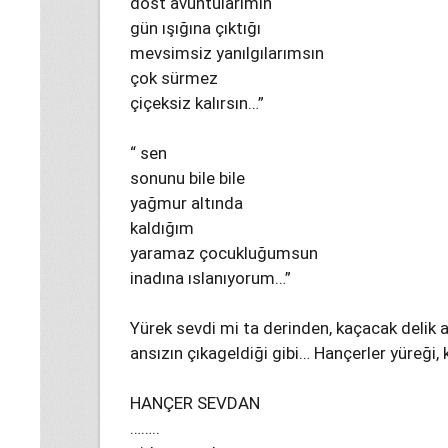
dost avuntularımın
gün ışığına çıktığı
mevsimsiz yanılgılarımsın
çok sürmez
çiçeksiz kalırsın…”
“ sen
sonunu bile bile
yağmur altında
kaldığım
yaramaz çocukluğumsun
inadına ıslanıyorum…”
Yürek sevdi mi ta derinden, kaçacak delik a
ansızın çıkageldiği gibi… Hançerler yüreği,
HANÇER SEVDAN
……..