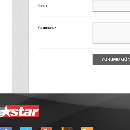
Başlık
:
Yorumunuz
:
YORUMU GÖ