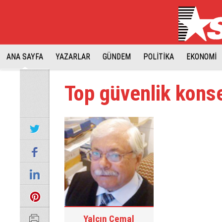
ANA SAYFA
YAZARLAR
GÜNDEM
POLİTİKA
EKONOMİ
Top güvenlik kons
Yalçın Cemal