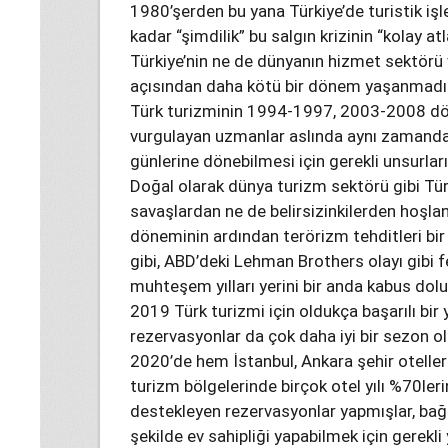
1980’şerden bu yana Türkiye’de turistik iş
kadar “şimdilik” bu salgın krizinin “kolay at
Türkiye’nin ne de dünyanın hizmet sektörü
açısından daha kötü bir dönem yaşanmadığ
Türk turizminin 1994-1997, 2003-2008 dönem
vurgulayan uzmanlar aslında aynı zamanda 
günlerine dönebilmesi için gerekli unsurları
Doğal olarak dünya turizm sektörü gibi Tür
savaşlardan ne de belirsizinkilerden hoşl
döneminin ardından terörizm tehditleri bir 
gibi, ABD’deki Lehman Brothers olayı gibi 
muhteşem yılları yerini bir anda kabus dolu
2019 Türk turizmi için oldukça başarılı bir yı
rezervasyonlar da çok daha iyi bir sezon o
2020’de hem İstanbul, Ankara şehir oteller
turizm bölgelerinde birçok otel yılı %70leri
destekleyen rezervasyonlar yapmışlar, bağl
şekilde ev sahipliği yapabilmek için gerekli 