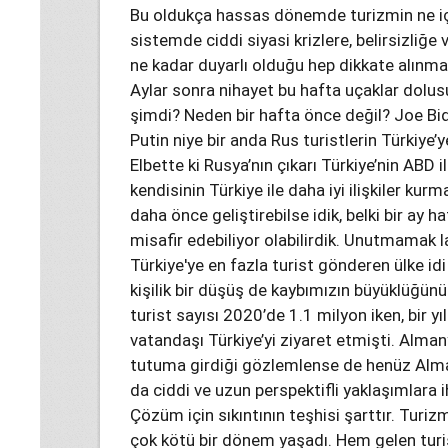
Bu oldukça hassas dönemde turizmin ne iç
sistemde ciddi siyasi krizlere, belirsizliğ
ne kadar duyarlı olduğu hep dikkate alınmal
Aylar sonra nihayet bu hafta uçaklar dolusu
şimdi? Neden bir hafta önce değil? Joe Bi
Putin niye bir anda Rus turistlerin Türkiye’
Elbette ki Rusya’nın çıkarı Türkiye’nin ABD i
kendisinin Türkiye ile daha iyi ilişkiler kurmas
daha önce geliştirebilse idik, belki bir ay 
misafir edebiliyor olabilirdik. Unutmamak la
Türkiye'ye en fazla turist gönderen ülke id
kişilik bir düşüş de kaybımızın büyüklüğü
turist sayısı 2020’de 1.1 milyon iken, bir
vatandaşı Türkiye’yi ziyaret etmişti. Almanya
tutuma girdiği gözlemlense de henüz Alman
da ciddi ve uzun perspektifli yaklaşımlara i
Çözüm için sıkıntının teşhisi şarttır. Turi
çok kötü bir dönem yaşadı. Hem gelen turist