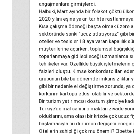
angajmanlara girmişlerdi.
Halbuki, Mart ayında bir felaket çöktü ülke
2020 yılını eşine yakın tarihte rastlanmayac
Kısa çalışma ödeneği başta olmak üzere al
sektöründe sanki “ucuz atlatıyoruz” gibi b
oteller ve tesisler 18 aya varan kapalılık sür
müşterilerine açarken, toplumsal bağışıklığ
toparlanmaya gidilebileceği uzmanlarca sıkl
tehlikeler var. Özellikle büyük işletmelerin 
faizleri oluştu. Kimse konkordato ilan ede
grubunun bile bu dönemde imkansızlıklar 
gibi bir nedenle el değiştirme zorunda, ya
korkarım kartopu etkisi olabilir ve sektörde
Bir turizm yatırımcısı dostum şimdiye kada
Türkiye’de mal sahibi olmaktan ziyade yön
olduklarını, ama olası bir krizde çok ucuz f
başlamasıyla bu durumun değişebileceğini 
Otellerin sahipliği çok mu önemli? Elbette 