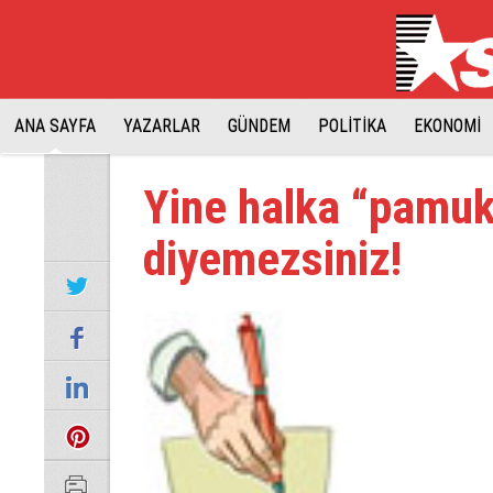
ANA SAYFA
YAZARLAR
GÜNDEM
POLİTİKA
EKONOMİ
Yine halka “pamuk
diyemezsiniz!