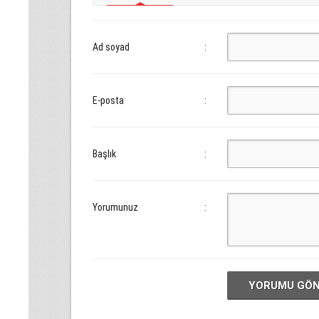
Ad soyad
:
E-posta
:
Başlık
:
Yorumunuz
:
YORUMU GÖ