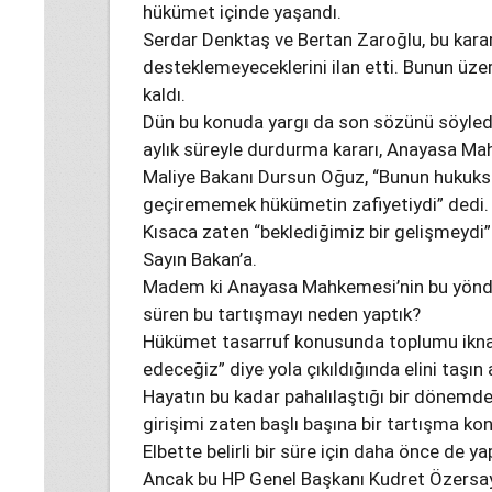
hükümet içinde yaşandı.
Serdar Denktaş ve Bertan Zaroğlu, bu karar
desteklemeyeceklerini ilan etti. Bunun üz
kaldı.
Dün bu konuda yargı da son sözünü söyledi
aylık süreyle durdurma kararı, Anayasa Mah
Maliye Bakanı Dursun Oğuz, “Bunun hukuks
geçirememek hükümetin zafiyetiydi” dedi.
Kısaca zaten “beklediğimiz bir gelişmeyd
Sayın Bakan’a.
Madem ki Anayasa Mahkemesi’nin bu yönde k
süren bu tartışmayı neden yaptık?
Hükümet tasarruf konusunda toplumu ikna
edeceğiz” diye yola çıkıldığında elini taşın
Hayatın bu kadar pahalılaştığı bir dönemd
girişimi zaten başlı başına bir tartışma ko
Elbette belirli bir süre için daha önce de yap
Ancak bu HP Genel Başkanı Kudret Özersay’