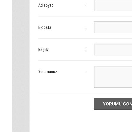
Ad soyad
:
E-posta
:
Başlık
:
Yorumunuz
:
YORUMU GÖ