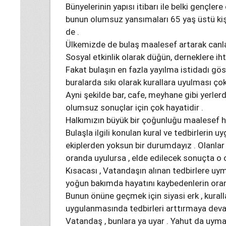
Bünyelerinin yapısı itibarı ile belki gençler
bunun olumsuz yansımaları 65 yaş üstü kiş
de .
Ülkemizde de bulaş maalesef artarak canl
Sosyal etkinlik olarak düğün, derneklere ih
Fakat bulaşın en fazla yayılma istidadı göst
buralarda sıkı olarak kurallara uyulması ç
Ayni şekilde bar, cafe, meyhane gibi yerle
olumsuz sonuçlar için çok hayatidir .
Halkımızın büyük bir çoğunluğu maalesef ha
Bulaşla ilgili konulan kural ve tedbirlerin 
ekiplerden yoksun bir durumdayız . Olanlar i
oranda uyulursa , elde edilecek sonuçta o 
Kısacası , Vatandaşın alınan tedbirlere uyma
yoğun bakımda hayatını kaybedenlerin ora
Bunun önüne geçmek için siyasi erk , kurall
uygulanmasında tedbirleri arttırmaya dev
Vatandaş , bunlara ya uyar . Yahut da uymay