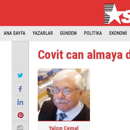
ANA SAYFA
YAZARLAR
GÜNDEM
POLİTİKA
EKONOMİ
Covit can almaya 
Yalçın Cemal