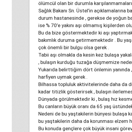
ölümcül olan bir durumla karşılanmamaları 
Sağlık Bakanı Sn. Üstel’in açıklamalarına b
durum hastanesinde , gerekse de yoğun ba
ise % 70’e yakını aşı olmamış kişilerden ol
Bu da bize göstermektedir ki aşı yaptırmak 
bakımlık duruma getirmemektedir . Bu yaş
çok önemli bir bulgu olsa gerek .
Tabii aşı olmakla da kesin kez bulaşa yak
, bulaşın kurduğu tuzağa düşmemize neden
Yukarıda belirttiğim dört önlemin yanında ,
harfiyen uymak gerek .
Bilhassa topluluk aktivitelerinde daha da d
kadar titizlik gösterirsek , bulaşın ilerleme
Dünyada görülmektedir ki , bulaş hız kes
Bu canların büyük oranı da 65 yaş üstündek
Nedeni de bu yaştakilerin bünyesi bulaşa ka
bu yaştakilerin daha da korunması elzem h
Bu konuda gençlere çok büyük insani görev