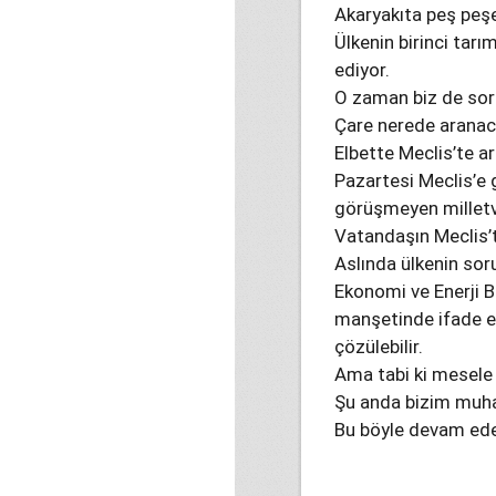
Akaryakıta peş peşe
Ülkenin birinci tarı
ediyor.
O zaman biz de sor
Çare nerede arana
Elbette Meclis’te a
Pazartesi Meclis’e g
görüşmeyen milletve
Vatandaşın Meclis’t
Aslında ülkenin soru
Ekonomi ve Enerji 
manşetinde ifade et
çözülebilir.
Ama tabi ki mesel
Şu anda bizim muhal
Bu böyle devam ed