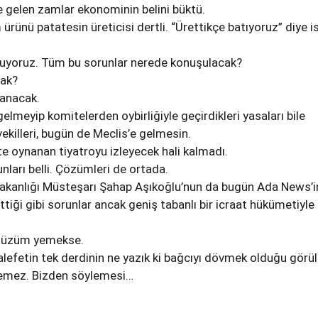
 gelen zamlar ekonominin belini büktü.
m ürünü patatesin üreticisi dertli. “Ürettikçe batıyoruz” diye i
uyoruz. Tüm bu sorunlar nerede konuşulacak?
cak?
ranacak.
elmeyip komitelerden oybirliğiyle geçirdikleri yasaları bile
killeri, bugün de Meclis’e gelmesin.
e oynanan tiyatroyu izleyecek hali kalmadı.
nları belli. Çözümleri de ortada.
Bakanlığı Müsteşarı Şahap Aşıkoğlu’nun da bugün Ada News’i
tiği gibi sorunlar ancak geniş tabanlı bir icraat hükümetiyle
e üzüm yemekse.
efetin tek derdinin ne yazık ki bağcıyı dövmek olduğu görül
emez. Bizden söylemesi…