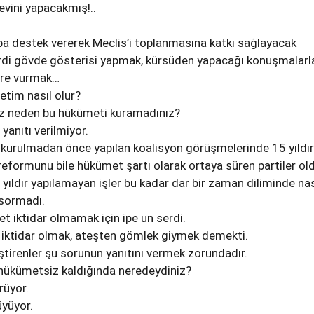
vini yapacakmış!..
ba destek vererek Meclis’i toplanmasına katkı sağlayacak
rdi gövde gösterisi yapmak, kürsüden yapacağı konuşmalarl
ere vurmak…
netim nasıl olur?
iz neden bu hükümeti kuramadınız?
 yanıtı verilmiyor.
urulmadan önce yapılan koalisyon görüşmelerinde 15 yıldır
formunu bile hükümet şartı olarak ortaya süren partiler old
ıldır yapılamayan işler bu kadar dar bir zaman diliminde nas
 sormadı.
 iktidar olmamak için ipe un serdi.
ktidar olmak, ateşten gömlek giymek demekti.
tirenler şu sorunun yanıtını vermek zorundadır.
 hükümetsiz kaldığında neredeydiniz?
rüyor.
üyüyor.