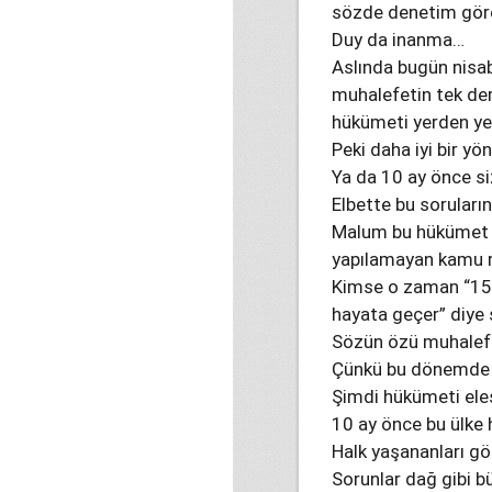
sözde denetim göre
Duy da inanma…
Aslında bugün nisa
muhalefetin tek de
hükümeti yerden y
Peki daha iyi bir yö
Ya da 10 ay önce s
Elbette bu soruların
Malum bu hükümet k
yapılamayan kamu re
Kimse o zaman “15 y
hayata geçer” diye
Sözün özü muhalefet
Çünkü bu dönemde i
Şimdi hükümeti eleş
10 ay önce bu ülke
Halk yaşananları gö
Sorunlar dağ gibi b