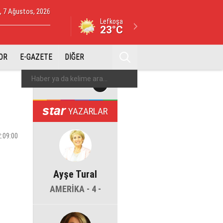
 7 Ağustos, 2026
Lefkoşa
23°C
OR
E-GAZETE
DİĞER
YAZARLAR
2:09:00
Ayşe Tural
AMERİKA - 4 -