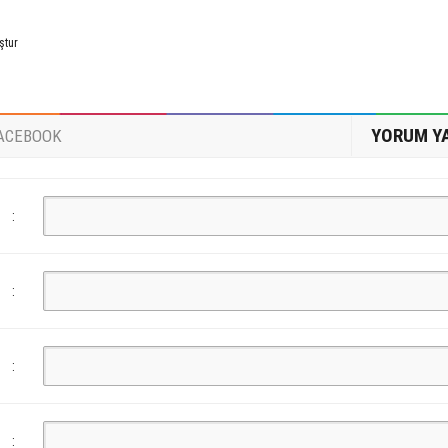
ştur
YORUM Y
ACEBOOK
:
:
:
: