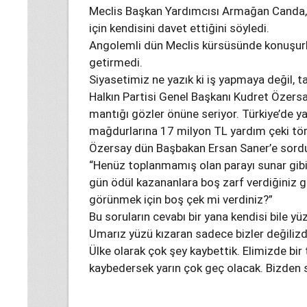
Meclis Başkan Yardımcısı Armağan Canda, “e
için kendisini davet ettiğini söyledi.
Angolemli dün Meclis kürsüsünde konuşurke
getirmedi.
Siyasetimiz ne yazık ki iş yapmaya değil, 
Halkın Partisi Genel Başkanı Kudret Özersay
mantığı gözler önüne seriyor. Türkiye’de ya
mağdurlarına 17 milyon TL yardım çeki töre
Özersay dün Başbakan Ersan Saner’e sord
“Henüz toplanmamış olan parayı sunar gibi
gün ödül kazananlara boş zarf verdiğiniz g
görünmek için boş çek mi verdiniz?”
Bu soruların cevabı bir yana kendisi bile yü
Umarız yüzü kızaran sadece bizler değilizdi
Ülke olarak çok şey kaybettik. Elimizde bi
kaybedersek yarın çok geç olacak. Bizden