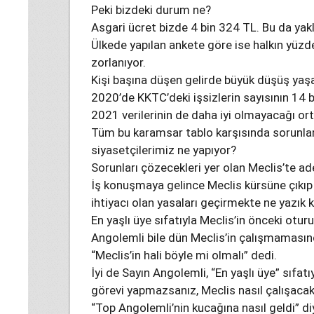
Peki bizdeki durum ne?
Asgari ücret bizde 4 bin 324 TL. Bu da yakl
Ülkede yapılan ankete göre ise halkın yüzd
zorlanıyor.
Kişi başına düşen gelirde büyük düşüş yaş
2020’de KKTC’deki işsizlerin sayısının 14 b
2021 verilerinin de daha iyi olmayacağı or
Tüm bu karamsar tablo karşısında sorunlar
siyasetçilerimiz ne yapıyor?
Sorunları çözecekleri yer olan Meclis’te 
İş konuşmaya gelince Meclis kürsüne çıkıp 
ihtiyacı olan yasaları geçirmekte ne yazık k
En yaşlı üye sıfatıyla Meclis’in önceki o
Angolemli bile dün Meclis’in çalışmamasınd
“Meclis’in hali böyle mi olmalı” dedi.
İyi de Sayın Angolemli, “En yaşlı üye” sıfat
görevi yapmazsanız, Meclis nasıl çalışaca
“Top Angolemli’nin kucağına nasıl geldi” diy