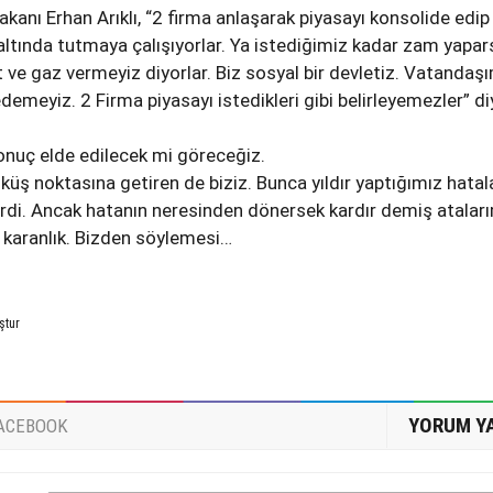
kanı Erhan Arıklı, “2 firma anlaşarak piyasayı konsolide edip
i altında tutmaya çalışıyorlar. Ya istediğimiz kadar zam yapar
t ve gaz vermeyiz diyorlar. Biz sosyal bir devletiz. Vatandaşı
emeyiz. 2 Firma piyasayı istedikleri gibi belirleyemezler” di
onuç elde edilecek mi göreceğiz.
küş noktasına getiren de biziz. Bunca yıldır yaptığımız hatal
irdi. Ancak hatanın neresinden dönersek kardır demiş ataları
 karanlık. Bizden söylemesi…
ştur
YORUM Y
ACEBOOK