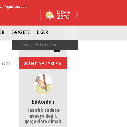
 7 Ağustos, 2026
Lefkoşa
23°C
OR
E-GAZETE
DİĞER
YAZARLAR
2:42:00
Editörden
Hazırlık sadece
masaya değil,
gerçeklere olmalı