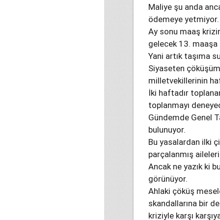
Maliye şu anda anca
ödemeye yetmiyor.
Ay sonu maaş krizin
gelecek 13. maaşa i
Yani artık taşıma s
Siyaseten çöküşümü
milletvekillerinin 
İki haftadır toplan
toplanmayı deneye
Gündemde Genel Tar
bulunuyor.
Bu yasalardan ilki ç
parçalanmış aileleri
Ancak ne yazık ki bu 
görünüyor.
Ahlaki çöküş mesel
skandallarına bir de
kriziyle karşı karşıy