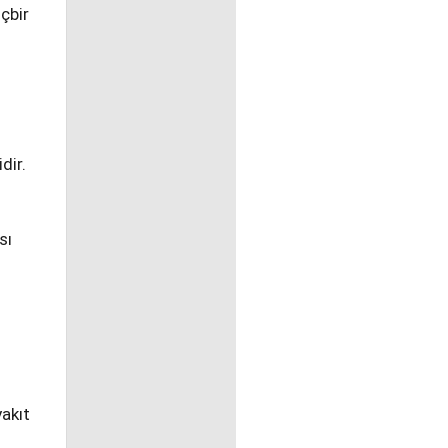
çbir
dir.
sı
yakıt