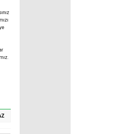
sınız
mızı
ye
ar
mız.
AZ