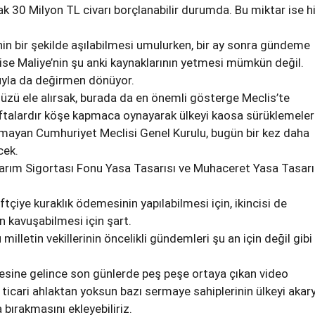
k 30 Milyon TL civarı borçlanabilir durumda. Bu miktar ise hi
in bir şekilde aşılabilmesi umulurken, bir ay sonra gündeme
se Maliye’nin şu anki kaynaklarının yetmesi mümkün değil.
uyla da değirmen dönüyor.
zü ele alırsak, burada da en önemli gösterge Meclis’te
haftalardır köşe kapmaca oynayarak ülkeyi kaosa sürüklemeleri
amayan Cumhuriyet Meclisi Genel Kurulu, bugün bir kez daha
cek.
ım Sigortası Fonu Yasa Tasarısı ve Muhaceret Yasa Tasarı
iftçiye kuraklık ödemesinin yapılabilmesi için, ikincisi de
n kavuşabilmesi için şart.
milletin vekillerinin öncelikli gündemleri şu an için değil gibi
esine gelince son günlerde peş peşe ortaya çıkan video
 ticari ahlaktan yoksun bazı sermaye sahiplerinin ülkeyi akar
a bırakmasını ekleyebiliriz.