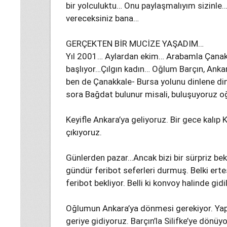
bir yolculuktu… Onu paylaşmalıyım sizinle…
vereceksiniz bana…
GERÇEKTEN BİR MUCİZE YAŞADIM…
Yıl 2001… Aylardan ekim… Arabamla Çanakk
başlıyor…Çılgın kadın… Oğlum Barçın, Ankar
ben de Çanakkale- Bursa yolunu dinlene d
sora Bağdat bulunur misali, buluşuyoruz 
Keyifle Ankara’ya geliyoruz. Bir gece kalı
çıkıyoruz.
Günlerden pazar…Ancak bizi bir sürpriz bek
gündür feribot seferleri durmuş. Belki erte
feribot bekliyor. Belli ki konvoy halinde gid
Oğlumun Ankara’ya dönmesi gerekiyor. Yapıl
geriye gidiyoruz. Barçın’la Silifke’ye dönüy