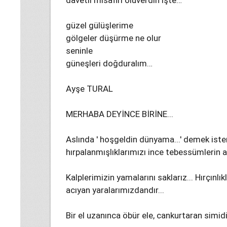
davetli misafiri oluverdin işte…
güzel gülüşlerime
gölgeler düşürme ne olur
seninle
güneşleri doğduralım…
Ayşe TURAL
MERHABA DEYİNCE BİRİNE...
Aslında ' hoşgeldin dünyama...' demek isteriz.
hırpalanmışlıklarımızı ince tebessümlerin ar
Kalplerimizin yamalarını saklarız... Hırçınl
acıyan yaralarımızdandır...
Bir el uzanınca öbür ele, cankurtaran simidi gi