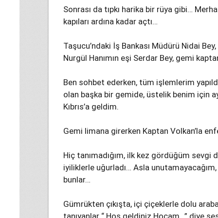
Sonrası da tıpkı harika bir rüya gibi… Merh
kapıları ardına kadar açtı…
Taşucu’ndaki İş Bankası Müdürü Nidai Bey, b
Nurgül Hanımın eşi Serdar Bey, gemi kapta
Ben sohbet ederken, tüm işlemlerim yapıld
olan başka bir gemide, üstelik benim için 
Kıbrıs’a geldim.
Gemi limana girerken Kaptan Volkan’la enfe
Hiç tanımadığım, ilk kez gördüğüm sevgi dolu
iyiliklerle uğurladı… Asla unutamayacağım
bunlar…
Gümrükten çıkışta, içi çiçeklerle dolu ara
tanıyanlar “ Hoş geldiniz Hocam…” diye se