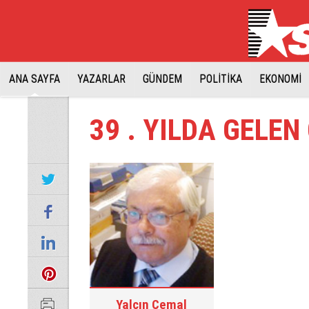
ANA SAYFA
YAZARLAR
GÜNDEM
POLİTİKA
EKONOMİ
39 . YILDA GELEN
Yalçın Cemal