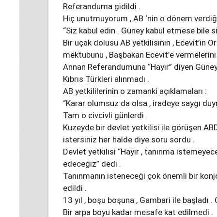
Referanduma gidildi .
Hiç unutmuyorum , AB ‘nin o dönem verdiği 
“Siz kabul edin . Güney kabul etmese bile si
Bir uçak dolusu AB yetkilisinin , Ecevit’in O
mektubunu , Başbakan Ecevit’e vermelerini 
Annan Referandumuna “Hayır” diyen Güney . 
Kıbrıs Türkleri alınmadı .
AB yetkililerinin o zamanki açıklamaları :
“Karar olumsuz da olsa , iradeye saygı duym
Tam o civcivli günlerdi .
Kuzeyde bir devlet yetkilisi ile görüşen A
istersiniz her halde diye soru sordu .
Devlet yetkilisi “Hayır , tanınma istemey
edeceğiz” dedi .
Tanınmanın isteneceği çok önemli bir kon
edildi .
13 yıl , boşu boşuna , Gambari ile başladı . 
Bir arpa boyu kadar mesafe kat edilmedi .