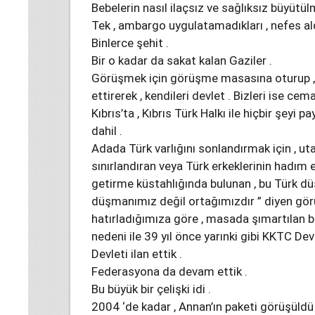
Bebelerin nasıl ilaçsız ve sağlıksız büyütül
Tek , ambargo uygulatamadıkları , nefes ald
Binlerce şehit .
Bir o kadar da sakat kalan Gaziler .
Görüşmek için görüşme masasına oturup , 
ettirerek , kendileri devlet . Bizleri ise cem
Kıbrıs’ta , Kıbrıs Türk Halkı ile hiçbir şeyi
dahil .
Adada Türk varlığını sonlandırmak için , u
sınırlandıran veya Türk erkeklerinin hadı
getirme küstahlığında bulunan , bu Türk dü
düşmanımız değil ortağımızdır ” diyen gö
hatırladığımıza göre , masada şımartılan b
nedeni ile 39 yıl önce yarınki gibi KKTC Devle
Devleti ilan ettik .
Federasyona da devam ettik .
Bu büyük bir çelişki idi .
2004 ‘de kadar , Annan’ın paketi görüşüldü 