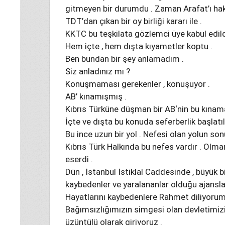
gitmeyen bir durumdu . Zaman Arafat’ı haklı
TDT’dan çıkan bir oy birliği kararı ile .
KKTC bu teşkilata gözlemci üye kabul edild
Hem içte , hem dışta kıyametler koptu .
Ben bundan bir şey anlamadım .
Siz anladınız mı ?
Konuşmaması gerekenler , konuşuyor .
AB’ kınamışmış .
Kıbrıs Türküne düşman bir AB‘nin bu kınama
İçte ve dışta bu konuda seferberlik başlatıl
Bu ince uzun bir yol . Nefesi olan yolun son
Kıbrıs Türk Halkında bu nefes vardır . Olmam
eserdi .
Dün , İstanbul İstiklal Caddesinde , büyük b
kaybedenler ve yaralananlar olduğu ajansla
Hayatlarını kaybedenlere Rahmet diliyorum 
Bağımsızlığımızın simgesi olan devletimizin
üzüntülü olarak giriyoruz .