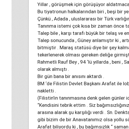
Yıllar , görüşmek için görüşüyor aldatmacası
Bu tiyatronun halkalarından biri , beşi bir ye
Çünkü , Adada , uluslararası bir Türk varlı
Tanınma istemi çok kısa bir zaman önce tal
Talep bile , karşı tarafı büyük bir telaş ve 
Talep sonucunda , Güney anlamıştır ki , ar
bitmiştir . Maraş statüsü diye bir şey kalmamı
tekerlenerek olması gereken deliğe girmişti
Rahmetli Rauf Bey , 94 ‘lü yıllarda , beni ,
olarak almıştı .
Bir gün bana bir anısını aktardı .
BM ‘de Filistin Devlet Başkanı Arafat ile lob
nakletti .
(Filistin’in tanınmasına denk gelen günler id
“Kendisini tebrik ettim . Siz bağımsızlığın
arasına alarak şu karşılığı verdi . Sn. Denkt
gibi bizim de bir Anavatanımız olsa yollu 
Arafat biliyordu ki , bu bağımsızlık “ saman