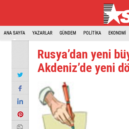
ANA SAYFA
YAZARLAR
GÜNDEM
POLİTİKA
EKONOMİ
Rusya’dan yeni büy
Akdeniz’de yeni 