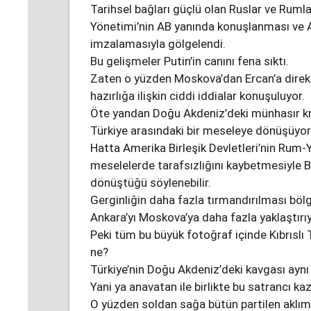
Tarihsel bağları güçlü olan Ruslar ve Ruml
Yönetimi’nin AB yanında konuşlanması ve A
imzalamasıyla gölgelendi.
Bu gelişmeler Putin’in canını fena sıktı.
Zaten o yüzden Moskova’dan Ercan’a direk
hazırlığa ilişkin ciddi iddialar konuşuluyor.
Öte yandan Doğu Akdeniz’deki münhasır kriz
Türkiye arasındaki bir meseleye dönüşüyor
Hatta Amerika Birleşik Devletleri’nin Rum-Y
meselelerde tarafsızlığını kaybetmesiyle Batı
dönüştüğü söylenebilir.
Gerginliğin daha fazla tırmandırılması bölg
Ankara’yı Moskova’ya daha fazla yaklaştırıy
Peki tüm bu büyük fotoğraf içinde Kıbrısl
ne?
Türkiye’nin Doğu Akdeniz’deki kavgası ayn
Yani ya anavatan ile birlikte bu satrancı k
O yüzden soldan sağa bütün partilen aklımı