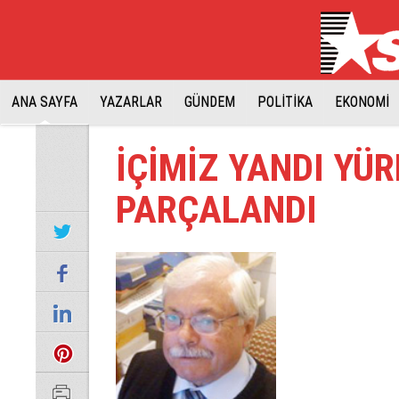
ANA SAYFA
YAZARLAR
GÜNDEM
POLİTİKA
EKONOMİ
İÇİMİZ YANDI YÜ
PARÇALANDI