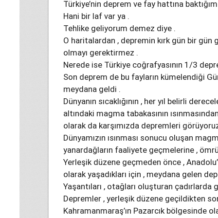
Türkiye’nin deprem ve fay hattına baktığım
Hani bir laf var ya .
Tehlike geliyorum demez diye .
O haritalardan , depremin kırk gün bir gün
olmayı gerektirmez .
Nerede ise Türkiye coğrafyasının 1/3 deprem
Son deprem de bu fayların kümelendiği G
meydana geldi .
Dünyanın sıcaklığının , her yıl belirli der
altındaki magma tabakasının ısınmasından 
olarak da karşımızda depremleri görüyoruz
Dünyamızın ısınması sonucu oluşan magma
yanardağların faaliyete geçmelerine , ömrü
Yerleşik düzene geçmeden önce , Anadolu’
olarak yaşadıkları için , meydana gelen de
Yaşantıları , otağları oluşturan çadırlarda 
Depremler , yerleşik düzene geçildikten s
Kahramanmaraş’ın Pazarcık bölgesinde olan