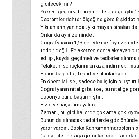
gidilecek mi ?
Yoksa , geçmiş depremlerde olduğu gibi “ si
Depremler richter ölçeğine göre 8 şiddetin
Yıkılanların yanında , yıkılmayan binaları d
Onlar da ayni zeminde .
Coğrafyasının 1/3 nerede ise fay üzerinde o
tedbir değil . Felaketten sonra aksayan bir
edilip , kayda geçilmeli ve tedbirler alınmalı
Felaketin sonuçlarını en aza indirmek , insa
Bunun başında , tespit ve planlamadır .
En önemlisi ise , sadece bu iş için oluştur
Coğrafyanın niteliği bu ise , bu niteliğe gö
Japonya bunu başarmıştır .
Biz niye başaramayalım .
Zaman , bu gibi hallerde çok ama çok kıymet
Bunun da alınacak tedbirlerde göz önünd
yarar vardır . Başka Kahramanmaraşların o
Canları ile toprağa gömülenlere . Tanrıdan