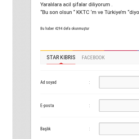
Yaralılara acil şifalar diliyorum .
“Bu son olsun “ KKTC ‘m ve Türkiye’m “diy
Bu haber 4294 defa okunmuştur
STAR KIBRIS
FACEBOOK
Ad soyad
:
E-posta
:
Başlık
: