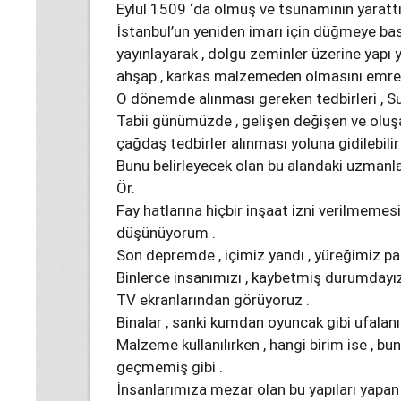
Eylül 1509 ‘da olmuş ve tsunaminin yarattığ
İstanbul’un yeniden imarı için düğmeye bas
yayınlayarak , dolgu zeminler üzerine yapı 
ahşap , karkas malzemeden olmasını emret
O dönemde alınması gereken tedbirleri , Sul
Tabii günümüzde , gelişen değişen ve oluşa
çağdaş tedbirler alınması yoluna gidilebilir 
Bunu belirleyecek olan bu alandaki uzmanlar
Ör.
Fay hatlarına hiçbir inşaat izni verilmemes
düşünüyorum .
Son depremde , içimiz yandı , yüreğimiz pa
Binlerce insanımızı , kaybetmiş durumdayız
TV ekranlarından görüyoruz .
Binalar , sanki kumdan oyuncak gibi ufalanı
Malzeme kullanılırken , hangi birim ise , bu
geçmemiş gibi .
İnsanlarımıza mezar olan bu yapıları yapa