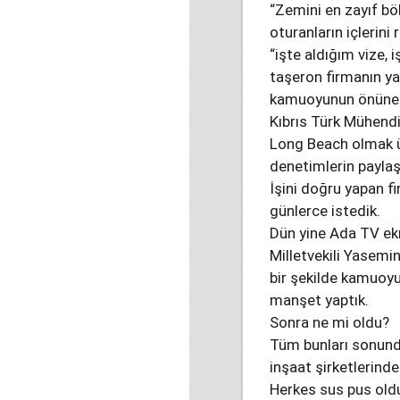
“Zemini en zayıf bö
oturanların içlerini
“işte aldığım vize, 
taşeron firmanın yap
kamuoyunun önüne 
Kıbrıs Türk Mühendis
Long Beach olmak ü
denetimlerin paylaş
İşini doğru yapan f
günlerce istedik.
Dün yine Ada TV ek
Milletvekili Yasemin
bir şekilde kamuoyu
manşet yaptık.
Sonra ne mi oldu?
Tüm bunları sonund
inşaat şirketlerind
Herkes sus pus ol