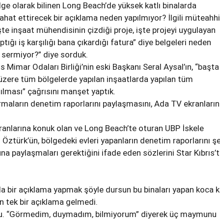
lge olarak bilinen Long Beach’de yüksek katlı binalarda
 rahat ettirecek bir açıklama neden yapılmıyor? İlgili müteahhit
işte inşaat mühendisinin çizdiği proje, işte projeyi uygulayan
tığı iş karşılığı bana çıkardığı fatura” diye belgeleri neden
sermiyor?” diye sorduk.
 Mimar Odaları Birliği’nin eski Başkanı Seral Aysal’ın, “başta
zere tüm bölgelerde yapılan inşaatlarda yapılan tüm
ılması” çağrısını manşet yaptık.
irmaların denetim raporlarını paylaşmasını, Ada TV ekranları
ranlarına konuk olan ve Long Beach’te oturan UBP İskele
 Öztürk’ün, bölgedeki evleri yapanların denetim raporlarını ş
na paylaşmaları gerektiğini ifade eden sözlerini Star Kıbrıs’
a bir açıklama yapmak şöyle dursun bu binaları yapan koca 
en tek bir açıklama gelmedi.
du. “Görmedim, duymadım, bilmiyorum” diyerek üç maymunu