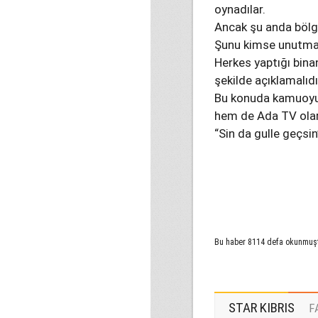
oynadılar.
Ancak şu anda bölge
Şunu kimse unutması
Herkes yaptığı bina
şekilde açıklamalıdı
Bu konuda kamuoyun
hem de Ada TV olar
“Sin da gulle geçsi
Bu haber 8114 defa okunmuş
STAR KIBRIS
F