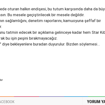
de oturan halkın endişesi, bu tutum karşısında daha da büy
n. Bu mesele geçiştirilecek bir mesele değildir.
nın sağlamlığını, denetim raporlarını, kamuoyuna şeffaf bir
r.
u tatmin edecek bir açıklama gelinceye kadar hem Star Kıb
ak bu işin peşini bırakmayacağız.
n” diye bekleyenlere buradan duyurulur. Bizden söylemesi…
tur
YORUM Y
ACEBOOK