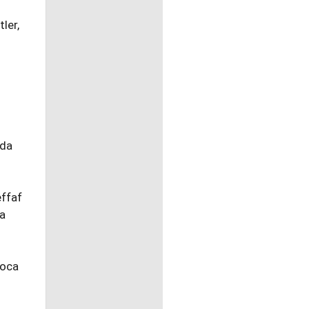
ler,
nda
effaf
ta
koca