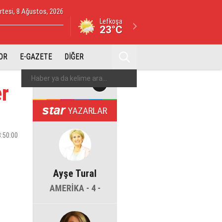
tesi, 8 Ağustos, 2026
Lefkoşa
23°C
OR
E-GAZETE
DİĞER
er
YAZARLAR
3:50:00
Ayşe Tural
AMERİKA - 4 -