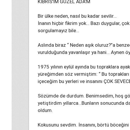
KIBRIS'IM GÜZEL ADA’M
Bir ülke neden, nasıl bu kadar sevilir…
İnanın hiçbir fikrim yok… Bazı duygular, çok i
sorgulamayız bile…
Aslında biraz “ Neden aşık oluruz?”a benze
vurulduğunda yavanlaşır ya hani… Aynen ö
1975 yılının eylül ayında bu topraklara aya
yüreğimden söz vermiştim: “ Bu toprakları
içeceğim bu yerleri ve insanını ÇOK SEVEC
Sözümde de durdum. Benimsedim, hoş görd
yetiştirdim yıllarca…Bunların sonucunda d
oldum.
Kokusunu sevdim. İnsanını, börtü böceğin