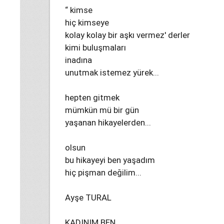
“ kimse
hiç kimseye
kolay kolay bir aşkı vermez' derler
kimi buluşmaları
inadına
unutmak istemez yürek...
hepten gitmek
mümkün mü bir gün
yaşanan hikayelerden...
olsun
bu hikayeyi ben yaşadım
hiç pişman değilim...
Ayşe TURAL
KADINIM BEN