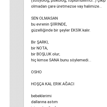
(sosyolog, psikolog, toplumbilimci…) çıkı
olmadan çare üretmezse vay halimize…
SEN OLMASAN
bu evrenin ŞİİRİNDE,
güzelliğinde bir şeyler EKSİK kalır.
Bir ŞARKI,
bir NOTA,
bir BOŞLUK olur;
hiç kimse SANA bunu söylemedi...
OSHO
HOŞÇA KAL ERIK AĞACI
bebeklerimi
dallarına astım