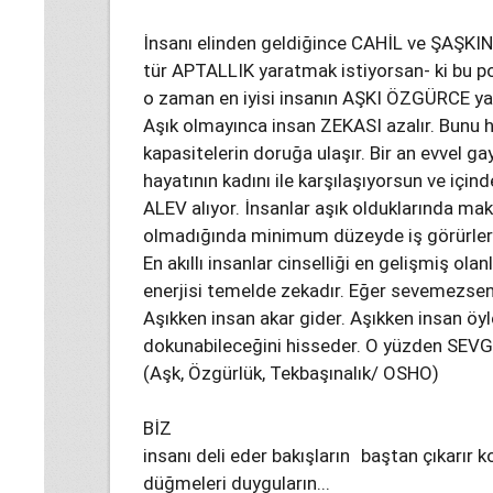
İnsanı elinden geldiğince CAHİL ve ŞAŞKIN bı
tür APTALLIK yaratmak istiyorsan- ki bu pol
o zaman en iyisi insanın AŞKI ÖZGÜRCE 
Aşık olmayınca insan ZEKASI azalır. Bunu 
kapasitelerin doruğa ulaşır. Bir an evvel 
hayatının kadını ile karşılaşıyorsun ve için
ALEV alıyor. İnsanlar aşık olduklarında ma
olmadığında minimum düzeyde iş görürler
En akıllı insanlar cinselliği en gelişmiş ola
enerjisi temelde zekadır. Eğer sevemezsen 
Aşıkken insan akar gider. Aşıkken insan öyl
dokunabileceğini hisseder. O yüzden SEVGİL
(Aşk, Özgürlük, Tekbaşınalık/ OSHO)
BİZ
insanı deli eder bakışların baştan çıkarır 
düğmeleri duyguların...