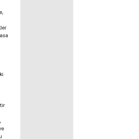
e,
ı
ler
lasa
ki
tir
,
ve
u