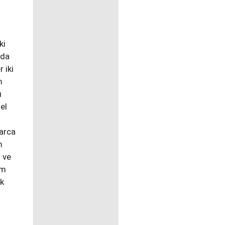
ki
nda
 iki
m
ı
el
larca
m
 ve
üm
ük