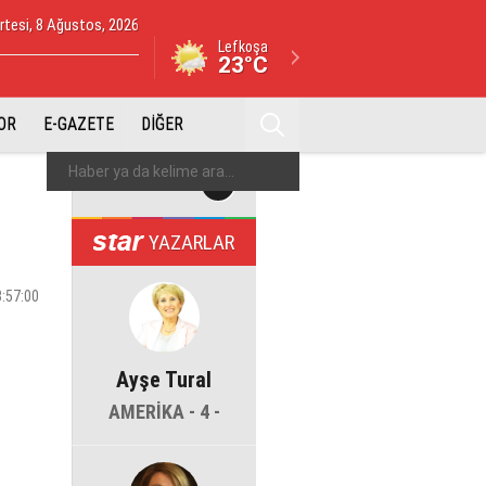
tesi, 8 Ağustos, 2026
Lefkoşa
23°C
OR
E-GAZETE
DİĞER
YAZARLAR
3:57:00
Ayşe Tural
AMERİKA - 4 -