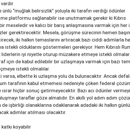
 vardır
e ünlü “muğlak belirsizlik” yoluyla iki tarafın verdiği ödünler
şme platformu sağlanabilir ise unutmamak gerekir ki Kıbrıs
r meseledir ve kalıcı bir barış anlaşmasına varmak için her i
izler gerektirecektir. Mesela, görüşme sürecinin hemen başı
irecek, iki halkın temaslarını artıracak bazı ciddi adımlarla her
a istekli olduklarını göstermeleri gerekiyor. Hem Kıbrıslı Ru
 liderlerin iyi niyetle oturup müzakere etmeye istekli olmalar
araf için de kabul edilebilir bir uzlaşmaya varmak için bazı tem
çmeye istekli olmalılar.
ti varsa, elbette ki uzlaşma yolu da bulunacaktır. Ancak defa
 Rum tarafının kabul etmemesi nedeniyle çöken federal çözü
 ısrar hiçbir sonuç getirmeyecektir. Bazı acı ödünler vermeyi
uluşmayı taraflar göze almalıdır. En akıllı yol adım adım çöz
n de işbirliği olanaklarına odaklanarak adadaki iki halkın günl
acak adımlar atılması olacaktır.
katkı koyabilir