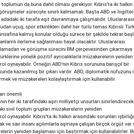
sı toplumun da buna dahil olması gerekiyor. Kıbrıs’ta iki halkın
görüşmeler süreciyle sınırlı kalmamalı. Başta ABD ve İngilter
 adadaki iki tarafa eşit davranmaya çalışmalıdır. Uluslararas
udan uçuş, spor etkinlikleri dahil her türlü temas Kıbrıslı Türk
insafına kalmış konular olduğu sürece bir şekilde tekrar baş
nlamlı ilerleme sağlanması hayal olacaktır. Uluslararası
dışlamadan ve görüşme sürecini BM çerçevesinden çıkarmaya
rklerine yönelik pozitif ayrıcalıklarla müzakerelerin yeniden
ol oynayabilir. Örneğin ABD'nin Kıbrıs sorununa barışçıl bir
da kazanılmış bir çıkarı vardır. ABD, diplomatik nüfuzunu i
irmek ve müzakereleri kolaylaştırmak için kullanabilir.
arı önemli
n her iki tarafındaki aşırı milliyetçi unsurları sinirlendirecek
aki sivil toplum grupları müzakerelerin yeniden
l oynayabilir. Kıbrıs'ta iki halkın arasındaki sorunları işbirliği
k ve sair insani açılımlarla aşmaya çalışan birçok örgüt var 
lerin yeniden başlaması için bastırmak için kullanabilirler. B