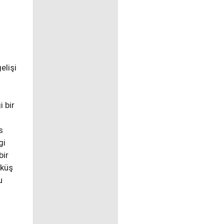
elişi
i bir
s
gi
bir
öküş
u