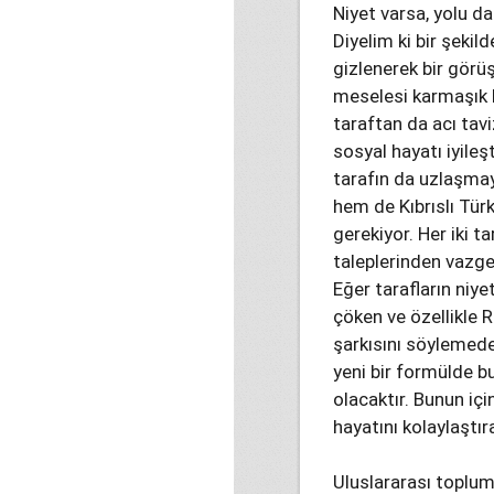
Niyet varsa, yolu da
Diyelim ki bir şekild
gizlenerek bir görü
meselesi karmaşık bi
taraftan da acı tav
sosyal hayatı iyileşt
tarafın da uzlaşmay
hem de Kıbrıslı Türk
gerekiyor. Her iki t
taleplerinden vazge
Eğer tarafların niye
çöken ve özellikle
şarkısını söylemede
yeni bir formülde b
olacaktır. Bunun içi
hayatını kolaylaştır
Uluslararası toplum 