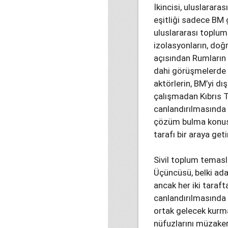
İkincisi, uluslarara
eşitliği sadece BM 
uluslararası toplum
izolasyonların, doğr
açısından Rumların 
dahi görüşmelerde a
aktörlerin, BM’yi 
çalışmadan Kıbrıs Tü
canlandırılmasında r
çözüm bulma konusun
tarafı bir araya get
Sivil toplum temasl
Üçüncüsü, belki adanı
ancak her iki taraft
canlandırılmasında ro
ortak gelecek kurma
nüfuzlarını müzakere