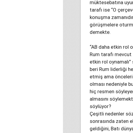
müktesebatına uyum
tarafı ise “O çerçe
konuşma zamanıdır;
görüşmelere oturmam
demekte.
“AB daha etkin rol 
Rum tarafı mevcut s
etkin rol oynamalı”
beri Rum liderliği 
etmiş ama önceleri
olması nedeniyle bu
hiç resmen söyleyem
almasını söylemekte
söylüyor?
Çeşitli nedenler sö
sonrasında zaten ek
geldiğini, Batı düny