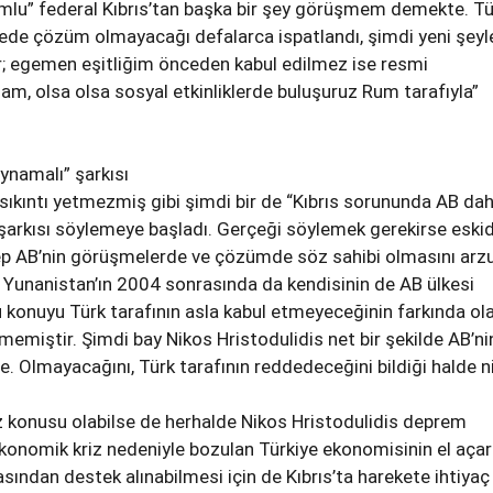
lu” federal Kıbrıs’tan başka bir şey görüşmem demekte. Tü
vede çözüm olmayacağı defalarca ispatlandı, şimdi yeni şeyl
 egemen eşitliğim önceden kabul edilmez ise resmi
, olsa olsa sosyal etkinliklerde buluşuruz Rum tarafıyla”
oynamalı” şarkısı
ıkıntı yetmezmiş gibi şimdi bir de “Kıbrıs sorununda AB da
 şarkısı söylemeye başladı. Gerçeği söylemek gerekirse eski
hep AB’nin görüşmelerde ve çözümde söz sahibi olmasını arz
 Yunanistan’ın 2004 sonrasında da kendisinin de AB ülkesi
 konuyu Türk tarafının asla kabul etmeyeceğinin farkında ol
emiştir. Şimdi bay Nikos Hristodulidis net bir şekilde AB’nin
. Olmayacağını, Türk tarafının reddedeceğini bildiği halde n
z konusu olabilse de herhalde Nikos Hristodulidis deprem
onomik kriz nedeniyle bozulan Türkiye ekonomisinin el açar
asından destek alınabilmesi için de Kıbrıs’ta harekete ihtiyaç