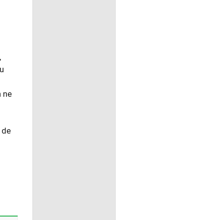
,
bu
n ne
 de