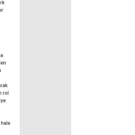
rk
er
ha
den
u
arak
 rol
iye
 hale