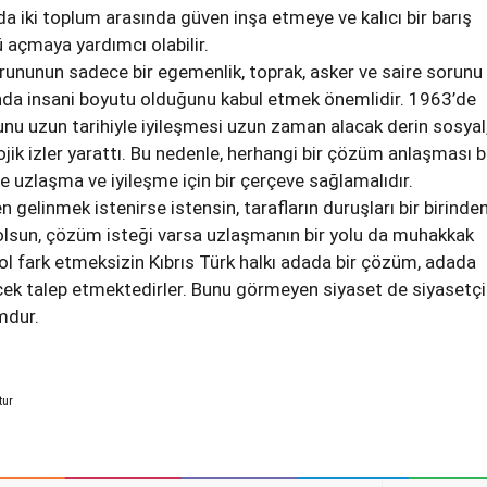
a iki toplum arasında güven inşa etmeye ve kalıcı bir barış
açmaya yardımcı olabilir.
sorununun sadece bir egemenlik, toprak, asker ve saire sorunu
da insani boyutu olduğunu kabul etmek önemlidir. 1963’de
unu uzun tarihiyle iyileşmesi uzun zaman alacak derin sosyal
jik izler yarattı. Bu nedenle, herhangi bir çözüm anlaşması 
ve uzlaşma ve iyileşme için bir çerçeve sağlamalıdır.
gelinmek istenirse istensin, tarafların duruşları bir birinde
 olsun, çözüm isteği varsa uzlaşmanın bir yolu da muhakkak
sol fark etmeksizin Kıbrıs Türk halkı adada bir çözüm, adada
ecek talep etmektedirler. Bunu görmeyen siyaset de siyasetçi
mdur.
tur