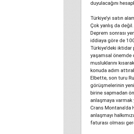
duyulacağını hesap
Türkiye’yi satın ala
Çok yanlış da değil.
Deprem sonrası yeni
iddiaya göre de 100 
Türkiye’deki iktida
yaşamsal önemde ol
musluklarını kısarak
konuda adım attıra
Elbette, son turu R
görüşmelerinin yenid
birine sapmadan önc
anlaşmaya varmak ya
Crans Montana’da Hr
anlaşmayı halkımıza
faturası olması gere