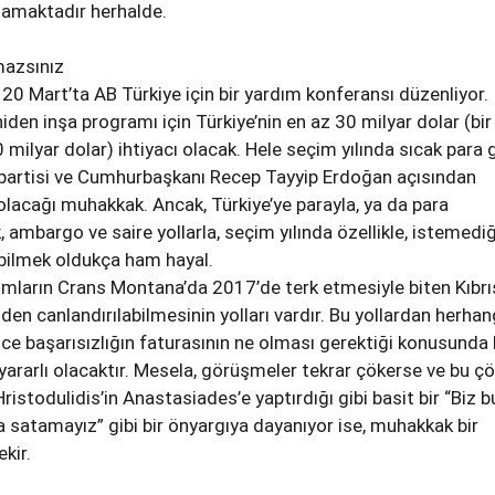
lamaktadır herhalde.
mazsınız
 20 Mart’ta AB Türkiye için bir yardım konferansı düzenliyor.
den inşa programı için Türkiye’nin en az 30 milyar dolar (bir
milyar dolar) ihtiyacı olacak. Hele seçim yılında sıcak para g
r partisi ve Cumhurbaşkanı Recep Tayyip Erdoğan açısından
acağı muhakkak. Ancak, Türkiye’ye parayla, ya da para
, ambargo ve saire yollarla, seçim yılında özellikle, istemediğ
bilmek oldukça ham hayal.
umların Crans Montana’da 2017’de terk etmesiyle biten Kıbrı
en canlandırılabilmesinin yolları vardır. Bu yollardan herhan
e başarısızlığın faturasının ne olması gerektiği konusunda 
rarlı olacaktır. Mesela, görüşmeler tekrar çökerse ve bu ç
istodulidis’in Anastasiades’e yaptırdığı gibi basit bir “Biz b
 satamayız” gibi bir önyargıya dayanıyor ise, muhakkak bir
kir.