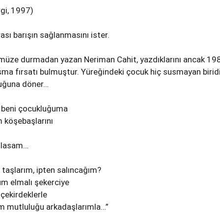
rgi, 1997)
ası barışın sağlanmasını ister.
müze durmadan yazan Neriman Cahit, yazdıklarını ancak 19
asma fırsatı bulmuştur. Yüreğindeki çocuk hiç susmayan birid
luğuna döner…
e beni çocukluğuma
 köşebaşlarını
atlasam…
taşlarım, ipten salıncağım?
um elmalı şekerciye
 çekirdeklerle
m mutluluğu arkadaşlarımla…”