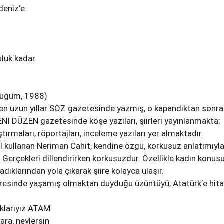
deniz’e
uluk kadar
…
 Düğüm, 1988)
ren uzun yıllar SÖZ gazetesinde yazmış, o kapandıktan sonra
YENİ DÜZEN gazetesinde köşe yazıları, şiirleri yayınlanmakta;
tırmaları, röportajları, inceleme yazıları yer almaktadır.
kullanan Neriman Cahit, kendine özgü, korkusuz anlatımıyl
 Gerçekleri dillendirirken korkusuzdur. Özellikle kadın konus
adıklarından yola çıkarak şiire kolayca ulaşır.
aresinde yaşamış olmaktan duyduğu üzüntüyü, Atatürk’e hita
klarıyız ATAM
ra, neylersin