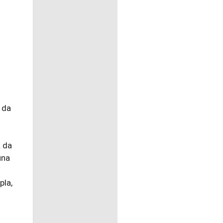
 da
a da
una
pla,