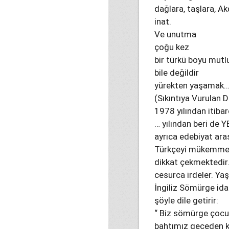
dağlara, taşlara, Ak
inat.
Ve unutma
çoğu kez
bir türkü boyu mutl
bile değildir
yürekten yaşamak
(Sıkıntıya Vurulan
1978 yılından itiba
… yılından beri de 
ayrıca edebiyat araş
Türkçeyi mükemmel 
dikkat çekmektedir.
cesurca irdeler. Yaş
İngiliz Sömürge id
şöyle dile getirir:
“ Biz sömürge çocu
bahtımız geceden ka