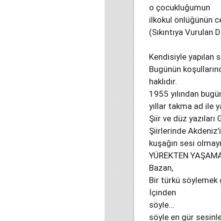
o çocukluğumun
ilkokul önlüğünün 
(Sıkıntıya Vurulan
Kendisiyle yapılan sö
Bugünün koşullarınd
haklıdır.
1955 yılından bugüne
yıllar takma ad ile y
Şiir ve düz yazılar
Şiirlerinde Akdeniz’
kuşağın sesi olmayı
YÜREKTEN YAŞAM
Bazan,
Bir türkü söylemek 
İçinden
söyle…
söyle en gür sesinl