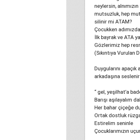
neylersin, alnımızın
mutsuzluk, hep mut
silinir mi ATAM?
Çocukken adımızdan
İlk bayrak ve ATA y
Gözlerimiz hep res
(Sıkıntıya Vurulan
Duygularını apaçık
arkadaşına seslenir 
“ gel, yeşilhat’a ba
Barışı aşılayalım da
Her bahar çiçeğe d
Ortak dostluk rüzga
Estirelim seninle
Çocuklarımızın uçu