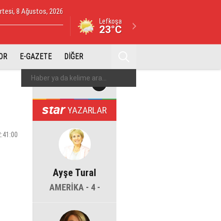
tesi, 8 Ağustos, 2026
Lefkoşa
23°C
OR
E-GAZETE
DİĞER
YAZARLAR
2:41:00
Ayşe Tural
AMERİKA - 4 -