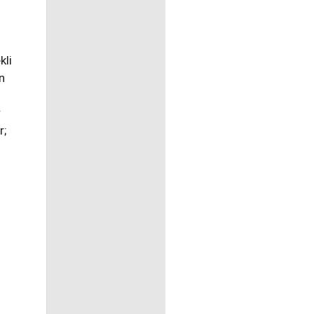
kli
n
r
r;