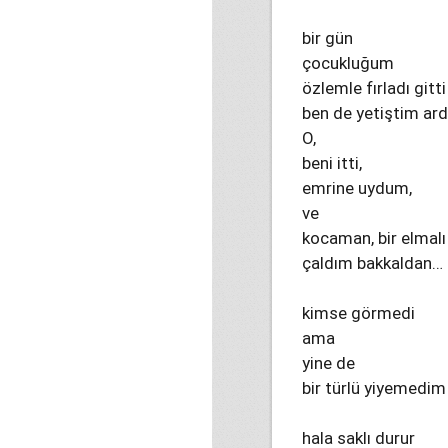
bir gün
çocukluğum
özlemle fırladı gitti
ben de yetiştim ar
O,
beni itti,
emrine uydum,
ve
kocaman, bir elmalı
çaldım bakkaldan…
kimse görmedi
ama
yine de
bir türlü yiyemedim
hala saklı durur