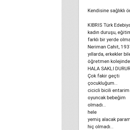
Kendisine sağlıklı ö
KIBRIS Türk Edebiya
kadın duruşu, eğiti
farklı bir yerde olm
Neriman Cahit, 1937
yıllarda, erkekler b
öğretmen kolejinde
HALA SAKLI DURU
Çok fakir geçti
çocukluğum…
cicicli bicili entarim
oyuncak bebeğim
olmadı…
hele
yemiş alacak para
hiç olmadı…