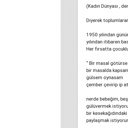
(Kadın Dünyası , de
Diyerek toplumlarar
1950 yılından günü
yılından itibaren b
Her fırsatta çocuk
“ Bir masal götürs
bir masalda kapsam
gülsem oynasam
çember çevirip ip 
nerde bebeğim, beş 
gülüvermek istiyor
bir kesekağıdındaki
paylaşmak istiyoru