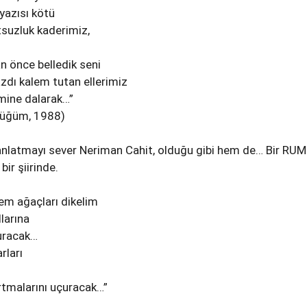
 yazısı kötü
suzluk kaderimiz,
 önce belledik seni
azdı kalem tutan ellerimiz
mine dalarak…”
 Düğüm, 1988)
 anlatmayı sever Neriman Cahit, olduğu gibi hem de… Bir RUM
bir şiirinde.
dem ağaçları dikelim
llarına
uracak…
rları
rtmalarını uçuracak…”