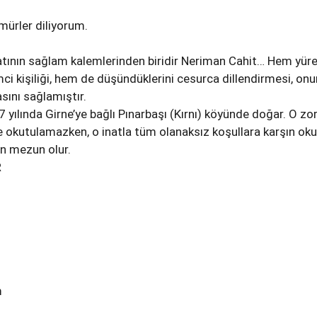
mürler diliyorum.
tının sağlam kalemlerinden biridir Neriman Cahit… Hem yüre
mci kişiliği, hem de düşündüklerini cesurca dillendirmesi, onu
asını sağlamıştır.
 yılında Girne’ye bağlı Pınarbaşı (Kırnı) köyünde doğar. O zo
ile okutulamazken, o inatla tüm olanaksız koşullara karşın oku
n mezun olur.
R
m