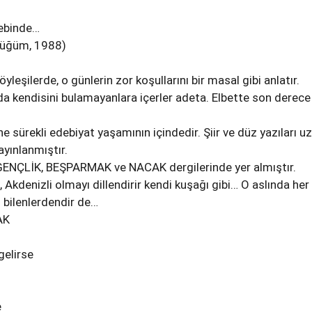
cebinde…
 Düğüm, 1988)
yleşilerde, o günlerin zor koşullarını bir masal gibi anlatır.
a kendisini bulamayanlara içerler adeta. Elbette son derece
 sürekli edebiyat yaşamının içindedir. Şiir ve düz yazıları u
ayınlanmıştır.
ı GENÇLİK, BEŞPARMAK ve NACAK dergilerinde yer almıştır.
i, Akdenizli olmayı dillendirir kendi kuşağı gibi… O aslında her
 bilenlerdendir de…
AK
gelirse
e