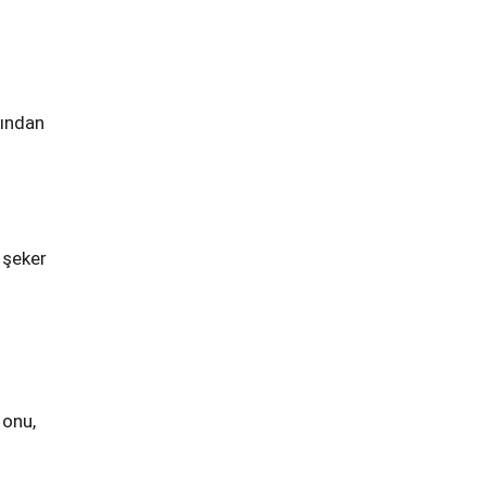
dından
 şeker
 onu,