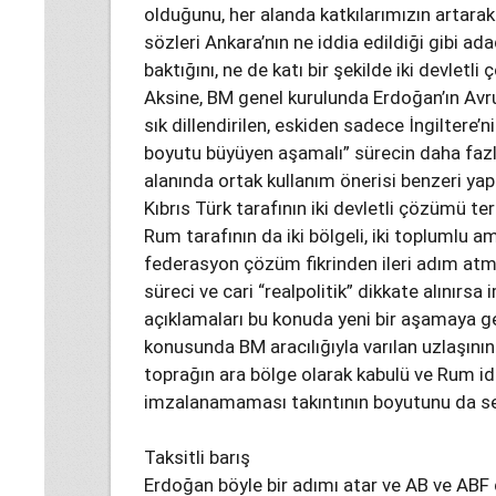
olduğunu, her alanda katkılarımızın artar
sözleri Ankara’nın ne iddia edildiği gibi a
baktığını, ne de katı bir şekilde iki devl
Aksine, BM genel kurulunda Erdoğan’ın Avr
sık dillendirilen, eskiden sadece İngiltere
boyutu büyüyen aşamalı” sürecin daha fazla
alanında ortak kullanım önerisi benzeri 
Kıbrıs Türk tarafının iki devletli çözümü 
Rum tarafının da iki bölgeli, iki toplumlu a
federasyon çözüm fikrinden ileri adım atma
süreci ve cari “realpolitik” dikkate alınırsa
açıklamaları bu konuda yeni bir aşamaya geçt
konusunda BM aracılığıyla varılan uzlaşının
toprağın ara bölge olarak kabulü ve Rum ida
imzalanamaması takıntının boyutunu da ser
Taksitli barış
Erdoğan böyle bir adımı atar ve AB ve ABF