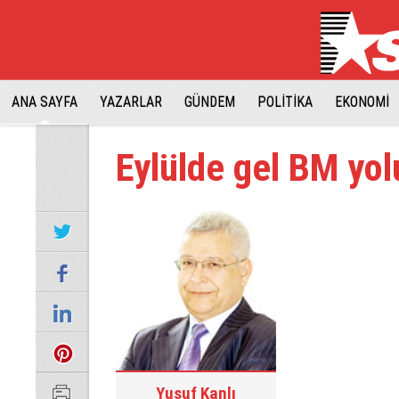
ANA SAYFA
YAZARLAR
GÜNDEM
POLİTİKA
EKONOMİ
Eylülde gel BM yo
Yusuf Kanlı