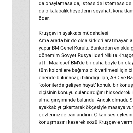
da onaylamasa da, istese de istemese de 
da o kalabalık heyetlerin seyahat, konaklama
öder.
Kruşçev’in ayakkabı müdahalesi
Ama arada bir de olsa sirkleri aratmayan a
yapar BM Genel Kurulu. Bunlardan en akla 
dönemim Sovyet Rusya lideri Nikita Kruşçe
attı. Maalesef BM’de bir daha böyle bir o
tüm kolonilere bağımsızlık verilmesi için 
öneride bulunacağı bilindiği için, ABD ve Bat
'kolonilerde gelişen hayat' konulu bir konuş
elçisinin konuyu sulandırdığını hissederek 
alma girişiminde bulundu. Ancak olmadı. S
ayakkabıyı çıkartarak ökçesiyle masaya vur
gözlerinizde canlandırın. Çıkan ses öylesin
konuşmasını keserek sözü Kruşçev’e verme