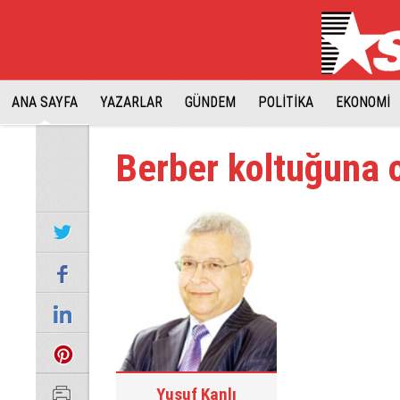
ANA SAYFA
YAZARLAR
GÜNDEM
POLİTİKA
EKONOMİ
Berber koltuğuna 
Yusuf Kanlı