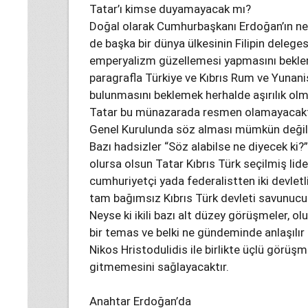
Tatar’ı kimse duyamayacak mı?
Doğal olarak Cumhurbaşkanı Erdoğan’ın ne 
de başka bir dünya ülkesinin Filipin delegesi
emperyalizm güzellemesi yapmasını beklem
paragrafla Türkiye ve Kıbrıs Rum ve Yunanist
bulunmasını beklemek herhalde aşırılık ol
Tatar bu münazarada resmen olamayacakt
Genel Kurulunda söz alması mümkün değildir
Bazı hadsizler “Söz alabilse ne diyecek ki?” 
olursa olsun Tatar Kıbrıs Türk seçilmiş lide
cumhuriyetçi yada federalistten iki devle
tam bağımsız Kıbrıs Türk devleti savunucu
Neyse ki ikili bazı alt düzey görüşmeler, ol
bir temas ve belki ne gündeminde anlaşılır 
Nikos Hristodulidis ile birlikte üçlü görüş
gitmemesini sağlayacaktır.
Anahtar Erdoğan’da