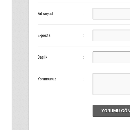
Ad soyad
:
E-posta
:
Başlık
:
Yorumunuz
:
YORUMU GÖ