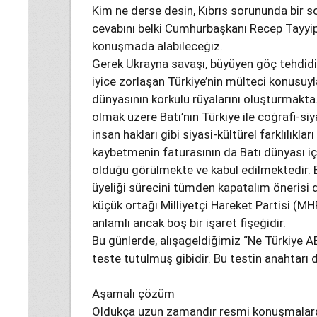
Kim ne derse desin, Kıbrıs sorununda bir 
cevabını belki Cumhurbaşkanı Recep Tayyi
konuşmada alabileceğiz.
Gerek Ukrayna savaşı, büyüyen göç tehdidi
iyice zorlaşan Türkiye’nin mülteci konusuy
dünyasının korkulu rüyalarını oluşturmakta
olmak üzere Batı’nın Türkiye ile coğrafi-siya
insan hakları gibi siyasi-kültürel farklılıkl
kaybetmenin faturasının da Batı dünyası için
olduğu görülmekte ve kabul edilmektedir. Büy
üyeliği sürecini tümden kapatalım önerisi 
küçük ortağı Milliyetçi Hareket Partisi (MHP)
anlamlı ancak boş bir işaret fişeğidir.
Bu günlerde, alışageldiğimiz “Ne Türkiye AB’
teste tutulmuş gibidir. Bu testin anahtarı d
Aşamalı çözüm
Oldukça uzun zamandır resmi konuşmalard