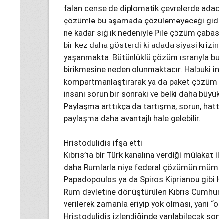
falan dense de diplomatik çevrelerde adada
çözümle bu aşamada çözülemeyeceği gidere
ne kadar sığlık nedeniyle Pile çözüm çabas
bir kez daha gösterdi ki adada siyasi krizin 
yaşanmakta. Bütünlüklü çözüm ısrarıyla bu
birikmesine neden olunmaktadır. Halbuki i
kompartmanlaştırarak ya da paket çözüm ş
insani sorun bir sonraki ve belki daha büyük
Paylaşma arttıkça da tartışma, sorun, hat
paylaşma daha avantajlı hale gelebilir.
Hristodulidis ifşa etti
Kıbrıs’ta bir Türk kanalına verdiği mülakat i
daha Rumlarla niye federal çözümün mümkü
Papadopoulos ya da Spiros Kiprianou gibi 
Rum devletine dönüştürülen Kıbrıs Cumhuri
verilerek zamanla eriyip yok olması, yani “o
Hristodulidis izlendiğinde varılabilecek sonu