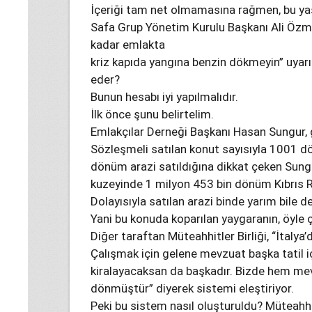
İçeriği tam net olmamasına rağmen, bu yasay
Safa Grup Yönetim Kurulu Başkanı Ali Özmen
kadar emlakta
kriz kapıda yangına benzin dökmeyin” uyarı
eder?
Bunun hesabı iyi yapılmalıdır.
İlk önce şunu belirtelim.
Emlakçılar Derneği Başkanı Hasan Sungur, g
Sözleşmeli satılan konut sayısıyla 1001 d
dönüm arazi satıldığına dikkat çeken Sung
kuzeyinde 1 milyon 453 bin dönüm Kıbrıs Rum
Dolayısıyla satılan arazi binde yarım bile de
Yani bu konuda koparılan yaygaranın, öyle ç
Diğer taraftan Müteahhitler Birliği, “İtalya
Çalışmak için gelene mevzuat başka tatil i
kiralayacaksan da başkadır. Bizde hem me
dönmüştür” diyerek sistemi eleştiriyor.
Peki bu sistem nasıl oluşturuldu? Müteahhit