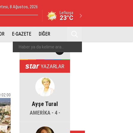
tesi, 8 Ağustos, 2026
Lefkoşa
23°C
OR
E-GAZETE
DİĞER
YAZARLAR
0:02:00
Ayşe Tural
AMERİKA - 4 -