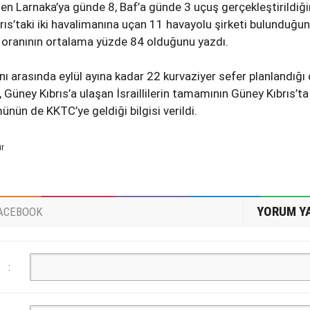
n Larnaka’ya günde 8, Baf’a günde 3 uçuş gerçekleştirildiğin
brıs’taki iki havalimanına uçan 11 havayolu şirketi bulunduğun
 oranının ortalama yüzde 84 olduğunu yazdı.
ı arasında eylül ayına kadar 22 kurvaziyer sefer planlandığı
 Güney Kıbrıs’a ulaşan İsraillilerin tamamının Güney Kıbrıs’ta
ünün de KKTC’ye geldiği bilgisi verildi.
ur
YORUM Y
ACEBOOK
: