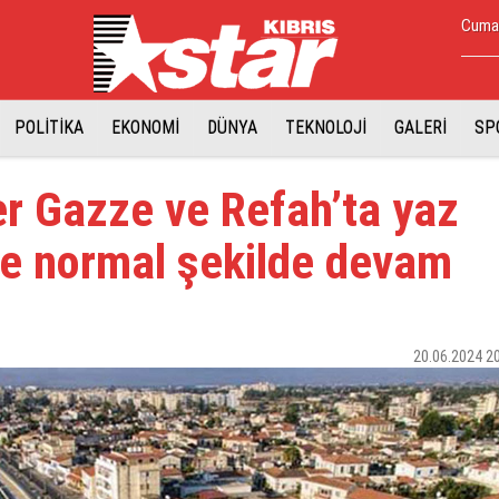
Cumar
POLİTİKA
EKONOMİ
DÜNYA
TEKNOLOJİ
GALERİ
SP
iler Gazze ve Refah’ta yaz
ine normal şekilde devam
20.06.2024 2