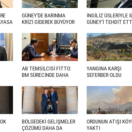
ERE
GÜNEY’DE BARINMA
İNGİLİZ ÜSLERİYLE İ
NAYASA
KRİZİ GİDEREK BÜYÜYOR
GÜNEY’İ TEHDİT ETT
DİRDİ
AB TEMSİLCİSİ FİTTO:
YANGINA KARŞI
BM SÜRECİNDE DAHA
SEFERBER OLDU
ETKİN BİR ROL
İSTİYORUZ
ÇOK
BÖLGEDEKİ GELİŞMELER
ORDUNUN ATIŞI KÖY
ÇÖZÜMÜ DAHA DA
YAKTI