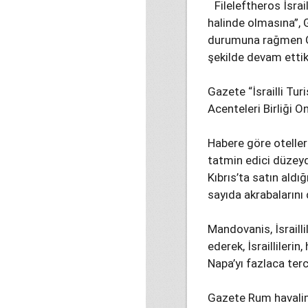
Fileleftheros İsrai
halinde olmasına”, G
durumuna rağmen Gün
şekilde devam ettikl
Gazete “İsrailli Tu
Acenteleri Birliği 
Habere göre oteller
tatmin edici düzeyd
Kıbrıs’ta satın aldı
sayıda akrabalarını d
Mandovanis, İsrailli
ederek, İsraillileri
Napa’yı fazlaca terci
Gazete Rum havalima