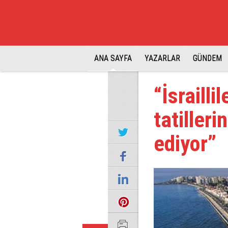
ANA SAYFA
YAZARLAR
GÜNDEM
“İsraill
tatiller
ediyor”