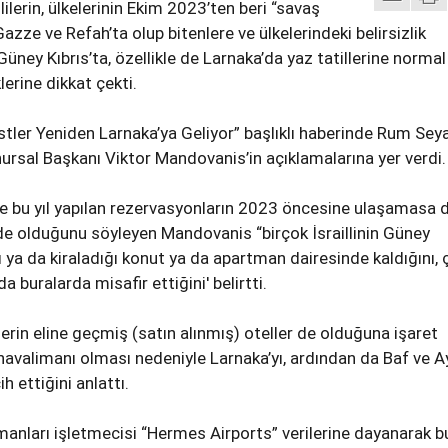
llilerin, ülkelerinin Ekim 2023’ten beri “savaş
azze ve Refah’ta olup bitenlere ve ülkelerindeki belirsizlik
ey Kıbrıs’ta, özellikle de Larnaka’da yaz tatillerine normal
erine dikkat çekti.
ristler Yeniden Larnaka’ya Geliyor” başlıklı haberinde Rum Sey
Onursal Başkanı Viktor Mandovanis’in açıklamalarına yer verdi.
e bu yıl yapılan rezervasyonların 2023 öncesine ulaşamasa 
e olduğunu söyleyen Mandovanis “birçok İsraillinin Güney
ğı ya da kiraladığı konut ya da apartman dairesinde kaldığını, 
a buralarda misafir ettiğini' belirtti.
lerin eline geçmiş (satın alınmış) oteller de olduğuna işaret
n, havalimanı olması nedeniyle Larnaka’yı, ardından da Baf ve A
h ettiğini anlattı.
nları işletmecisi “Hermes Airports” verilerine dayanarak b