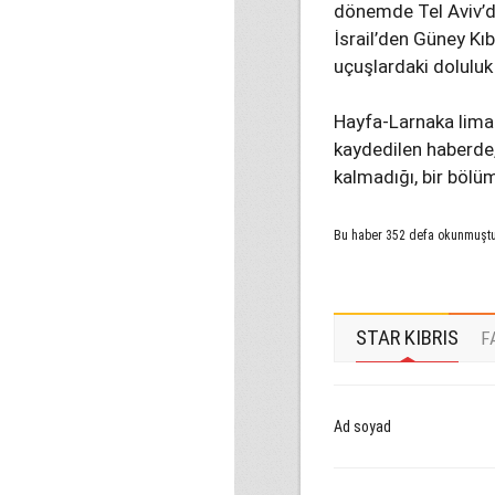
dönemde Tel Aviv’de
İsrail’den Güney Kı
uçuşlardaki doluluk
Hayfa-Larnaka liman
kaydedilen haberde,
kalmadığı, bir bölüm
Bu haber 352 defa okunmuşt
STAR KIBRIS
F
Ad soyad