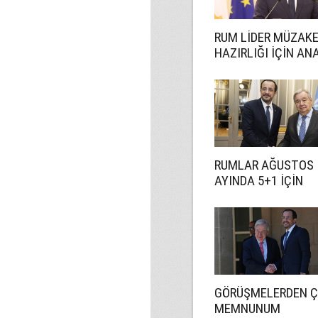
RUM LİDER MÜZAK
HAZIRLIĞI İÇİN A
UZMANI GÖREVLEN
RUMLAR AĞUSTOS
AYINDA 5+1 İÇİN
HAZIRLANACAK
GÖRÜŞMELERDEN 
MEMNUNUM