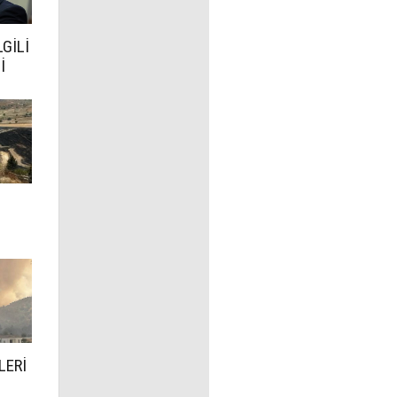
LGİLİ
İ
LERİ