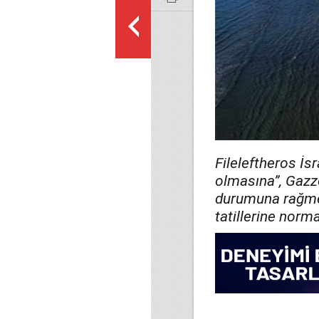
Fileleftheros İsr
olmasına”, Gazze
durumuna rağmen
tatillerine norma