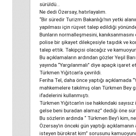
sürüldü…
Ne dedi Özersay, hatırlayalım.
“Bir süredir Turizm Bakanlığı'nın yetki alan
yapılması için rüşvet talep edildiği yönün
Bunların normalleşmesini, kanıksanmasını
polise bir şikayet dilekçesiyle taşıdık ve ko
talep ettik. Takipçisi olacağız ve kamuoyuna
Bu açıklamaların ardından gözler Yeşil Barı
yayında “Yargılanmalı” diye apaçık işaret 
Türkmen Yiğitcan’a çevrildi.
Feriha Tel, daha önce yaptığı açıklamada “Y
mahkemelere takılmış olan Türkmen Bey gib
ifadelerini kullanmıştı.
Türkmen Yiğitcan’ın ise hakkındaki sayısız i
gelse beni buradan alamaz” dediği öne sü
Bu sözlerin ardında “ Türkmen Bey’i kim, ne
Özersay’ın önceki gün yaptığı açıklamanın 
isteyen bürokrat kim” sorusunu kamuoyund