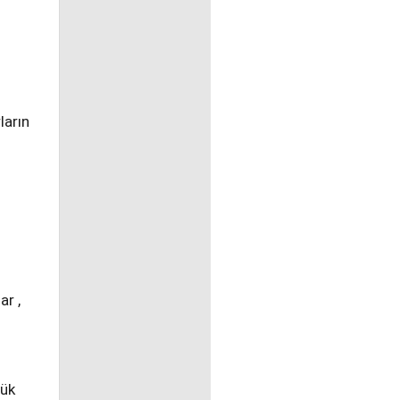
ların
ar ,
yük