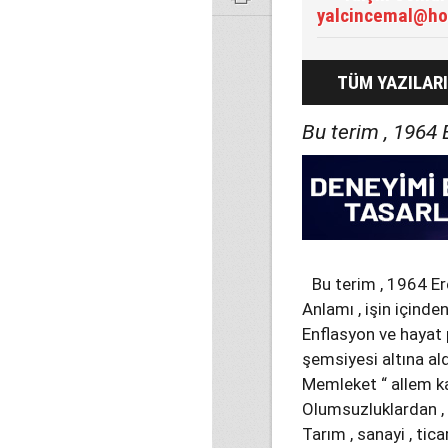
yalcincemal@ho
TÜM YAZILARI
Bu terim , 1964 
Bu terim , 1964 Er
Anlamı , işin içind
Enflasyon ve hayat p
şemsiyesi altına ald
Memleket “ allem k
Olumsuzluklardan , 
Tarım , sanayi , tica