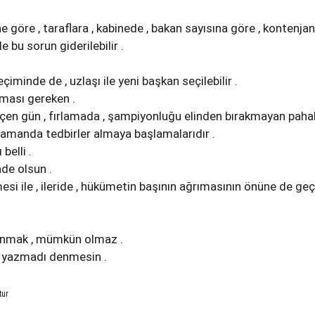
e göre , taraflara , kabinede , bakan sayısına göre , kontenjan
de bu sorun giderilebilir .
çiminde de , uzlaşı ile yeni başkan seçilebilir .
ması gereken .
eçen gün , fırlamada , şampiyonluğu elinden bırakmayan pahal
 zamanda tedbirler almaya başlamalarıdır .
belli .
rade olsun .
esi ile , ileride , hükümetin başının ağrımasının önüne de geç
ınmak , mümkün olmaz .
 yazmadı denmesin .
tur