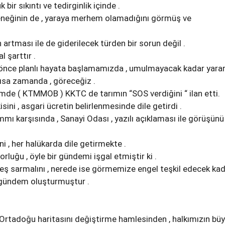
k bir sıkıntı ve tedirginlik içinde .
deneğinin de , yaraya merhem olamadığını görmüş ve
in artması ile de giderilecek türden bir sorun değil .
 şarttır .
n önce planlı hayata başlamamızda , umulmayacak kadar yarar
kısa zamanda , göreceğiz .
imde ( KTMMOB ) KKTC de tarımın “SOS verdiğini “ ilan etti.
isini , asgari ücretin belirlenmesinde dile getirdi .
mmı karşısında , Sanayi Odası , yazılı açıklaması ile görüşünü
ini , her halükarda dile getirmekte .
orluğu , öyle bir gündemi işgal etmiştir ki .
eş sarmalını , nerede ise görmemize engel teşkil edecek kad
 gündem oluşturmuştur .
 Ortadoğu haritasını değiştirme hamlesinden , halkımızın bü