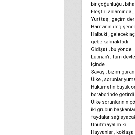
bir çoğunluğu , biha
Eleştiri anlamında 
Yurttaş , geçim der
Haritanın değişeceği
Halbuki , gelecek aç
gebe kalmaktadır .
Gidişat , bu yönde .
Lübnan’ı , tüm devle
içinde .
Savaş , bizim garan
Ülke , sorunlar yuma
Hükümetin büyük ortağ
beraberinde getirdi 
Ülke sorunlarının çö
iki grubun başkanlar
faydalar sağlayacakt
Unutmayalım ki .
Hayvanlar , koklaşa 