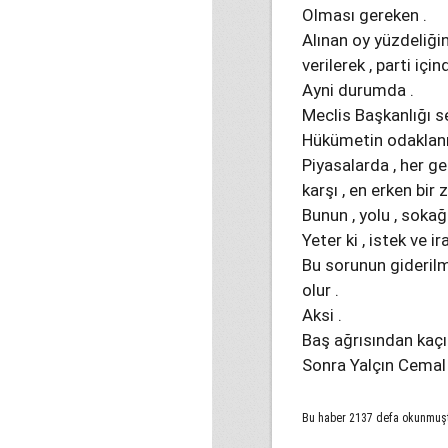
Olması gereken .
Alınan oy yüzdeliğin
verilerek , parti için
Ayni durumda .
Meclis Başkanlığı se
Hükümetin odaklan
Piyasalarda , her g
karşı , en erken bir
Bunun , yolu , sokağı 
Yeter ki , istek ve i
Bu sorunun giderilm
olur .
Aksi .
Baş ağrısından kaç
Sonra Yalçın Cemal
Bu haber 2137 defa okunmuş