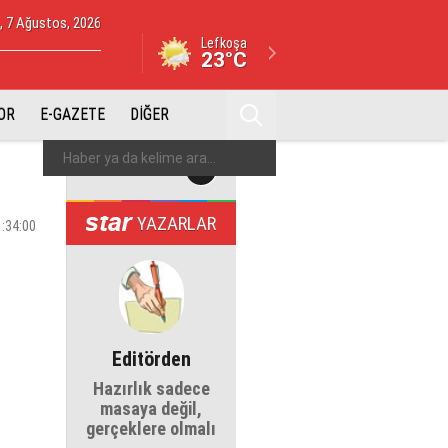
 7 Ağustos, 2026
Lefkoşa
23°C
OR
E-GAZETE
DİĞER
YAZARLAR
1:34:00
Editörden
Hazırlık sadece
masaya değil,
gerçeklere olmalı