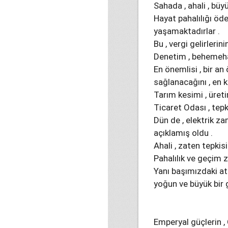
Sahada , ahali , büyü
Hayat pahalılığı ö
yaşamaktadırlar .
Bu , vergi gelirlerin
Denetim , behemehal
En önemlisi , bir a
sağlanacağını , en 
Tarım kesimi , üret
Ticaret Odası , tepk
Dün de , elektrik za
açıklamış oldu .
Ahali , zaten tepkis
Pahalılık ve geçim z
Yanı başımızdaki at
yoğun ve büyük bir
Emperyal güçlerin ,