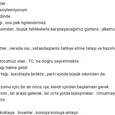
ber .
, söylemiyorum .
dinde .
 , onu pek ilgilendirmez .
ısından , büyük tehlikelerle karşılaşacağımız günlere , ülkemi
tler , nerede ise , vatandaşlarını tahliye etme telaşı ve hazırlı
törümüz olan , TC ‘ne doğru seyretmekte .
ğı haline geldi .
ı , kurultayla birlikte , parti içinde büyük sıkıntıları da
.
zümü için, bir an önce, işe, kendi içinden başlaması gerek .
ının , bir araya gelerek , bir orta yolda buluşmaları . Umulma
ır .
koklaşa . İnsanlar , konuşa konuşa anlaşır .