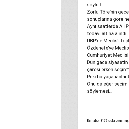
söyledi.
Zorlu Töre'nin gece
sonuçlarına göre ne 
Aynı saatlerde Ali P
tedavi altına alındı.
UBP’de Meclis’i to
Özdenefe’ye Meclis’
Cumhuriyet Meclisi
Dün gece siyasetin 
çaresi erken seçim”
Peki bu yaşananlar 
Onu da eğer seçim k
söylemesi…
Bu haber 3179 defa okunmuş