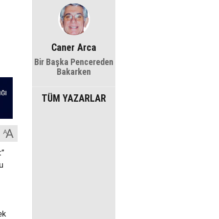
Caner Arca
Bir Başka Pencereden
Bakarken
TÜM YAZARLAR
t”
u
ek