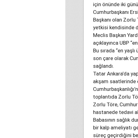
için önünde iki günü
Cumhurbaşkanı Ersin
Başkanı olan Zorlu 
yetkisi kendisinde d
Meclis Başkan Yard
açıklayınca UBP “en
Bu sırada “en yaşlı 
son çare olarak Cum
sağlandı.
Tatar Ankara’da yap
akşam saatlerinde 
Cumhurbaşkanlığı’nd
toplantıda Zorlu Tö
Zorlu Töre, Cumhurb
hastanede tedavi alt
Babasının sağlık du
bir kalp ameliyatı g
süreç geçirdiğini b