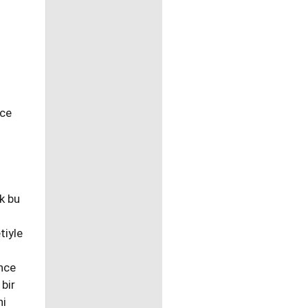
nce
k bu
tiyle
önce
 bir
ni