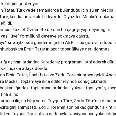
 kaldığını gösteriyor.
 Tatar, Türkiye’de temaslarda bulunduğu için şu an Meclis
Töre, kendisine vekalet ediyordu. O yüzden Meclis’i toplama
eğildi.
ımcısı Fazilet Özdenefe de dün bu çağrıyı yapmayacağını
 yaşlı üye” formülünü devreye sokmaya çalıştı.
üye” sıfatıyla ismi gündeme gelen Ali Pilli, bu görevi reddedi
hurbaşkanı Ersin Tatar’ın apar topar ülkeye geri dönmesi
tığı açılışın ardından Karedeniz programını iptal ederek dün
özel uçakla adaya döndü.
a Ersin Tatar, Ünal Üstel ve Zorlu Töre bir araya geldi. Anca
re Meclis’i toplamaya ikna edilemeyince sonuç çıkmadı.
aşkanlığındaki toplantının ardından 'yüksek tansiyon' şikaye
ına alındı.
rumuna ilişkin bilgi veren Tuygun Töre, Zorlu Töre'nin daha 
eçirdiğini anımsattı. Zorlu Töre'nin son birkaç gündür sıkıntılı
elirten Tuygun Töre, stres nedeniyle tansiyonunun yükseldiği