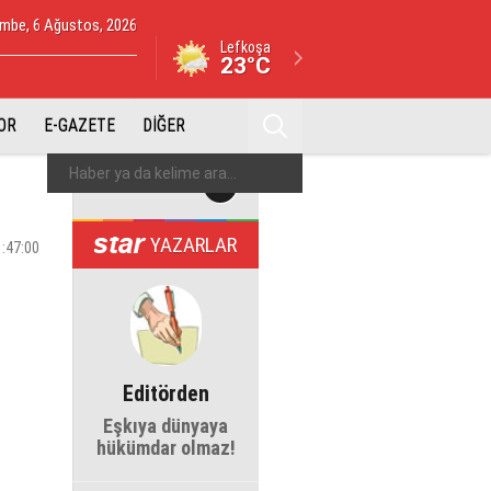
mbe, 6 Ağustos, 2026
Lefkoşa
23°C
OR
E-GAZETE
DİĞER
YAZARLAR
1:47:00
Editörden
Eşkıya dünyaya
hükümdar olmaz!