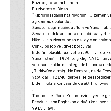
Bazmo , tutar mı bilmem .
Bu ziyarette , Biden .
“ Kıbrıs’ın işgalini hatırlıyorum . O zaman 
açıklamada bulundu .
Senatör seçilmesinde , Rum ve Yunan lobisini
Senatör olduktan sonra da , lobi faaliyetle
Niko İki’nin ziyaretinden de , öyle anlaşılm
Çünkü bu lobiye , diyet borcu var .
Biden’ın lobicilik faaliyetleri , 90’ lı yıllara 
Yunanistan’ın , 1974‘ te çıktığı NATO’nun , 
vetosunu kaldırma isteğinde bulunma neden
, Türkiye’ye gitmiş . Ne Demirel , ne de Ecev
Yaptıkları , 12 Eylül darbesi ile de istedikle
Biden , Kıbrıs konusunda da aktif rol oy
.
Tamamı ile , Rum , Yunan tezinin yerine gel
Ecevit’in , son Başbakan olduğu koalisyon 
99 Eylül ayı .