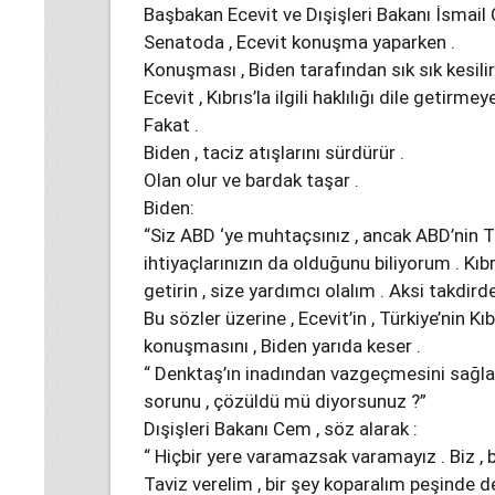
Başbakan Ecevit ve Dışişleri Bakanı İsmail 
Senatoda , Ecevit konuşma yaparken .
Konuşması , Biden tarafından sık sık kesilir .
Ecevit , Kıbrıs’la ilgili haklılığı dile getirm
Fakat .
Biden , taciz atışlarını sürdürür .
Olan olur ve bardak taşar .
Biden:
“Siz ABD ‘ye muhtaçsınız , ancak ABD’nin Tür
ihtiyaçlarınızın da olduğunu biliyorum . Kıb
getirin , size yardımcı olalım . Aksi takdird
Bu sözler üzerine , Ecevit’in , Türkiye’nin Kı
konuşmasını , Biden yarıda keser .
“ Denktaş’ın inadından vazgeçmesini sağlayı
sorunu , çözüldü mü diyorsunuz ?”
Dışişleri Bakanı Cem , söz alarak :
“ Hiçbir yere varamazsak varamayız . Biz 
Taviz verelim , bir şey koparalım peşinde değ