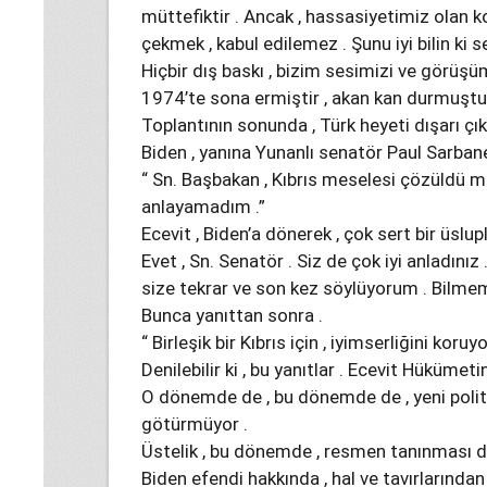
müttefiktir . Ancak , hassasiyetimiz olan k
çekmek , kabul edilemez . Şunu iyi bilin ki sen
Hiçbir dış baskı , bizim sesimizi ve görüşü
1974’te sona ermiştir , akan kan durmuştur
Toplantının sonunda , Türk heyeti dışarı çık
Biden , yanına Yunanlı senatör Paul Sarbanes’
“ Sn. Başbakan , Kıbrıs meselesi çözüldü m
anlayamadım .”
Ecevit , Biden’a dönerek , çok sert bir üslupl
Evet , Sn. Senatör . Siz de çok iyi anladınız
size tekrar ve son kez söylüyorum . Bilme
Bunca yanıttan sonra .
“ Birleşik bir Kıbrıs için , iyimserliğini koruy
Denilebilir ki , bu yanıtlar . Ecevit Hükümetin
O dönemde de , bu dönemde de , yeni politik
götürmüyor .
Üstelik , bu dönemde , resmen tanınması da
Biden efendi hakkında , hal ve tavırlarından ,