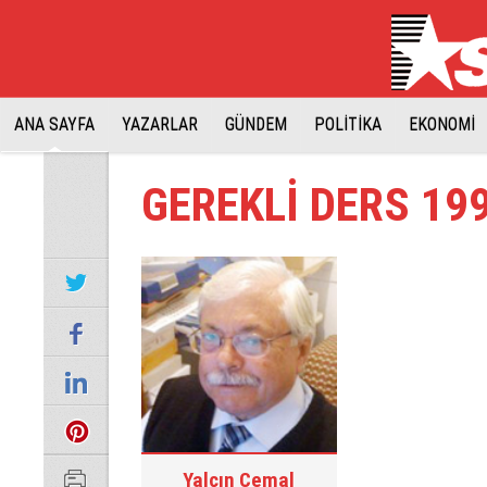
ANA SAYFA
YAZARLAR
GÜNDEM
POLİTİKA
EKONOMİ
GEREKLİ DERS 19
Yalçın Cemal