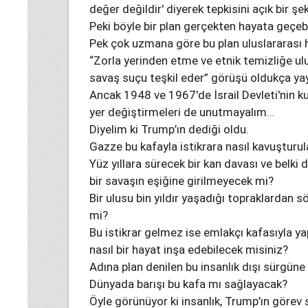
değer değildir' diyerek tepkisini açık bir ş
Peki böyle bir plan gerçekten hayata geçebi
Pek çok uzmana göre bu plan uluslararası h
“Zorla yerinden etme ve etnik temizliğe ulu
savaş suçu teşkil eder” görüşü oldukça ya
Ancak 1948 ve 1967'de İsrail Devleti'nin 
yer değiştirmeleri de unutmayalım…
Diyelim ki Trump’ın dediği oldu.
Gazze bu kafayla istikrara nasıl kavuşturu
Yüz yıllara sürecek bir kan davası ve belki
bir savaşın eşiğine girilmeyecek mi?
Bir ulusu bin yıldır yaşadığı topraklardan s
mi?
Bu istikrar gelmez ise emlakçı kafasıyla ya
nasıl bir hayat inşa edebilecek misiniz?
Adına plan denilen bu insanlık dışı sürgü
Dünyada barışı bu kafa mı sağlayacak?
Öyle görünüyor ki insanlık, Trump’ın görev