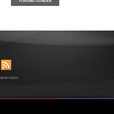
YORUMU GÖNDER
hakları haber
.