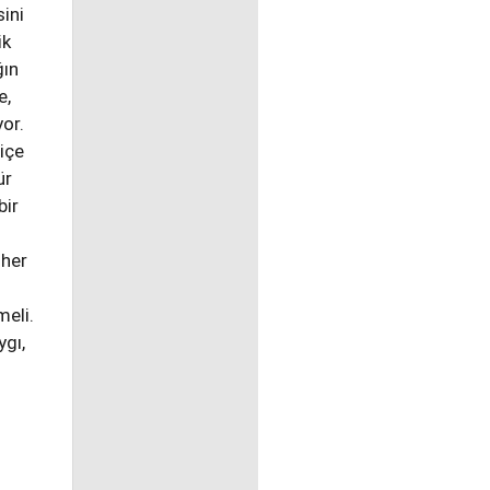
ini
ik
ğın
e,
or.
içe
ür
bir
 her
meli.
ygı,