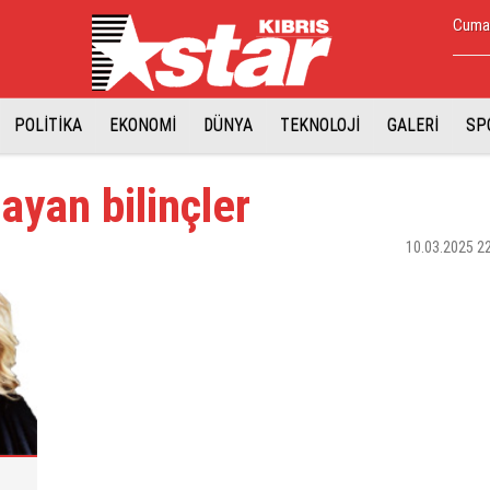
Cumar
POLİTİKA
EKONOMİ
DÜNYA
TEKNOLOJİ
GALERİ
SP
yan bilinçler
10.03.2025 2