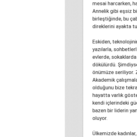
mesai harcarken, ha
Annelik gibi eşsiz b
birleştiğinde, bu ç
direklerini ayakta t
Eskiden, teknolojin
yazılarla, sohbetlerl
evlerde, sokaklarda 
dökülürdü. Şimdiyse
önümüze seriliyor. 
Akademik çalışmalar,
olduğunu bize tekra
hayatta varlık göste
kendi içlerindeki gü
bazen bir liderin y
oluyor.
Ülkemizde kadınlar, 