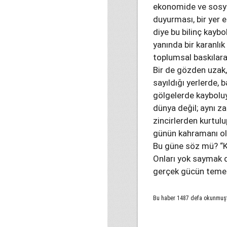
ekonomide ve sosyal
duyurması, bir yer 
diye bu bilinç kayb
yanında bir karanlık
toplumsal baskılara
Bir de gözden uzak
sayıldığı yerlerde, 
gölgelerde kayboluy
dünya değil; aynı za
zincirlerden kurtulu
günün kahramanı ol
Bu güne söz mü? “Ka
Onları yok saymak d
gerçek gücün temeli
Bu haber 1487 defa okunmuş