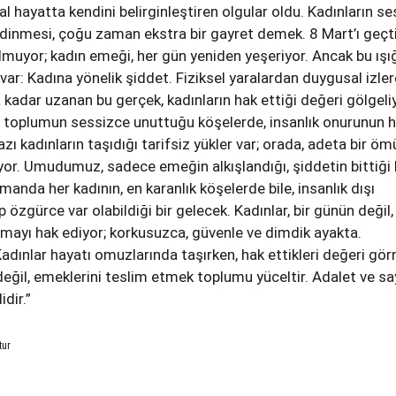
 hayatta kendini belirginleştiren olgular oldu. Kadınların ses
edinmesi, çoğu zaman ekstra bir gayret demek. 8 Mart’ı geçt
olmuyor; kadın emeği, her gün yeniden yeşeriyor. Ancak bu ışı
 var: Kadına yönelik şiddet. Fiziksel yaralardan duygusal izler
 kadar uzanan bu gerçek, kadınların hak ettiği değeri gölgeliy
, toplumun sessizce unuttuğu köşelerde, insanlık onurunun h
bazı kadınların taşıdığı tarifsiz yükler var; orada, adeta bir öm
or. Umudumuz, sadece emeğin alkışlandığı, şiddetin bittiği 
manda her kadının, en karanlık köşelerde bile, insanlık dışı
p özgürce var olabildiği bir gelecek. Kadınlar, bir günün değil,
mayı hak ediyor; korkusuzca, güvenle ve dimdik ayakta.
dınlar hayatı omuzlarında taşırken, hak ettikleri değeri gör
eğil, emeklerini teslim etmek toplumu yüceltir. Adalet ve sa
dir.”
tur