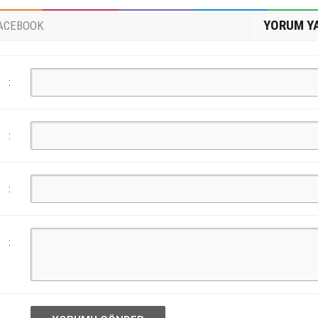
YORUM Y
ACEBOOK
:
:
:
: