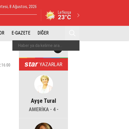
tesi, 8 Ağustos, 2026
Lefkoşa
23°C
OR
E-GAZETE
DİĞER
YAZARLAR
2:16:00
Ayşe Tural
AMERİKA - 4 -