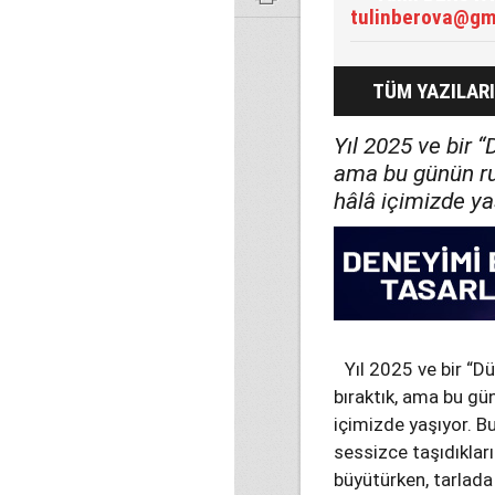
tulinberova@gm
TÜM YAZILARI
Yıl 2025 ve bir 
ama bu günün ruhu
hâlâ içimizde ya
Yıl 2025 ve bir “
bıraktık, ama bu günü
içimizde yaşıyor. Bu
sessizce taşıdıklar
büyütürken, tarlada