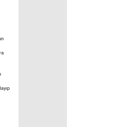
un
ra
e
layıp