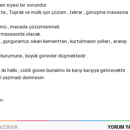
yen siyasi bir sorundur .
ette , Toprak ve mülk için çözüm , tekrar , görüşme masasına
ümü , masada çözümlenmeli.
e masasında olacak .
 gurguramızı sıkan kementten , kurtulmanın yolları , aranıp
 kurumuna , büyük görevler düşmektedir .
 iki halkı , ciddi güven bunalımı ile karşı karşıya getirecektir .
al yazmadı denmesin .
tur
YORUM Y
ACEBOOK