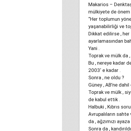
Makarios – Denktaş 
mülkiyete de önem ve
“Her toplumun yöne
yaşanabilirliği ve to
Dikkat edilirse , he
ayarlamasından bah
Yani .
Toprak ve mülk da ,
Bu , nereye kadar d
2003‘ e kadar .
Sonra , ne oldu ?
Güney , AB’ne dahil
Toprak ve mülk , si
de kabul ettik .
Halbuki , Kıbrıs sor
Avrupalıların sahte 
da , ağzımızı ayaza 
Sonra da , kandırıldı