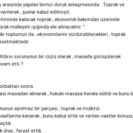
arasında yapılan birinci doruk anlaşmasında . Toprak ve
rilerek , şunlar kabul edilmişti .
timinde kalacak toprak , ekonomik bakımdan üzerinde
prak mülkiyeti ışığında ele alınacaktır .”
r iki toplumun da , ekonomilerini sürdürebilecekleri , toprak
setmektedir .
 Kıbrıs sorununun bir cüzü olarak , masada görüşülecek .
evam etti ?
 olduktan sonra .
yasi masadan alınarak , hukuki masaya havale edildi ve bunu b
ununun ayrılmaz bir parçası , toprak ve mülktür .
vaatlerine kanarak , bunu kabul ettik ve verilen vaatler konu
açtık .
k diye , feryat ettik .