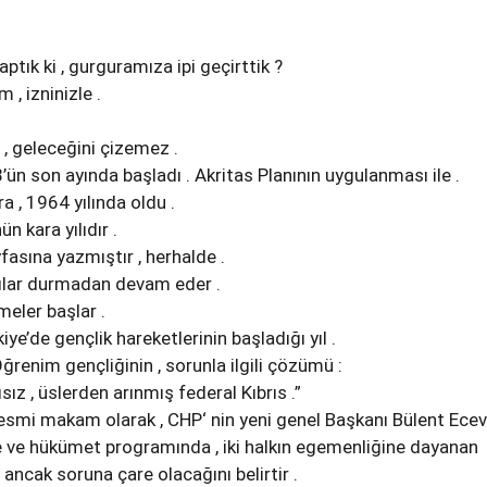
aptık ki , gurguramıza ipi geçirttik ?
m , izninizle .
, geleceğini çizemez .
’ün son ayında başladı . Akritas Planının uygulanması ile .
a , 1964 yılında oldu .
n kara yılıdır .
yfasına yazmıştır , herhalde .
ırılar durmadan devam eder .
meler başlar .
ye’de gençlik hareketlerinin başladığı yıl .
Öğrenim gençliğinin , sorunla ilgili çözümü :
sız , üslerden arınmış federal Kıbrıs .”
 resmi makam olarak , CHP‘ nin yeni genel Başkanı Bülent Ecevi
e ve hükümet programında , iki halkın egemenliğine dayanan
 , ancak soruna çare olacağını belirtir .