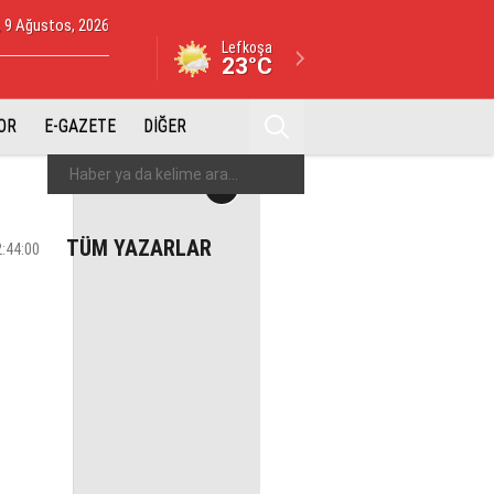
, 9 Ağustos, 2026
Lefkoşa
23°C
OR
E-GAZETE
DİĞER
TÜM YAZARLAR
2:44:00