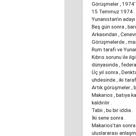
Görüşmeler , 1974‘ 
15 Temmuz 1974 .
Yunanistan’ın adayı
Beş gün sonra , barı
Arkasından , Cenevr
Görüşmelerde , masa
Rum tarafı ve Yunan
Kıbrıs sorunu ile ilg
dünyasında , federas
Üç yıl sonra , Denkta
uhdesinde , iki tara
Artık görüşmeler , 
Makarios , batıya kar
kaldırılır .
Tabii , bu bir iddia .
İki sene sonra .
Makarios’tan sonra g
uluslararası anlaşm