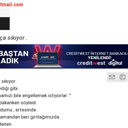
tmail.com
ça sıkıyor .
 sıkıyor .
diği gibi .
amızı bile engellemek istiyorlar .”
şbakanken söyledi .
dumu , ertesinde .
zamandan beri gırtlağımızda .
lenen .