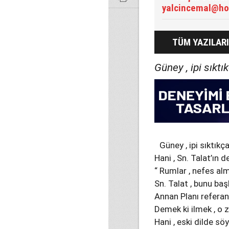
yalcincemal@ho
TÜM YAZILARI
Güney , ipi sıktık
Güney , ipi sıktıkça
Hani , Sn. Talat’ın de
“ Rumlar , nefes alm
Sn. Talat , bunu ba
Annan Planı referan
Demek ki ilmek , o 
Hani , eski dilde söy