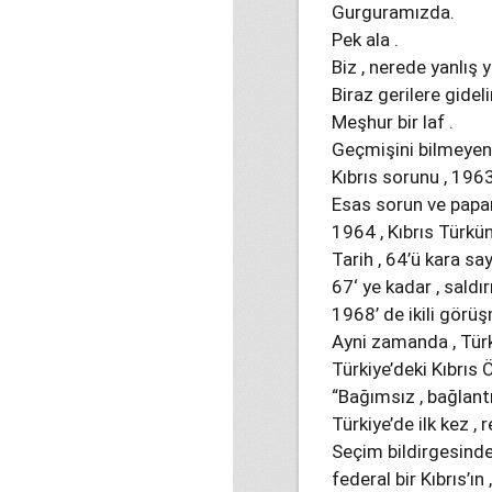
Gurguramızda.
Pek ala .
Biz , nerede yanlış y
Biraz gerilere gideli
Meşhur bir laf .
Geçmişini bilmeyen 
Kıbrıs sorunu , 1963
Esas sorun ve papar
1964 , Kıbrıs Türkünü
Tarih , 64’ü kara sa
67‘ ye kadar , sald
1968’ de ikili görüş
Ayni zamanda , Türki
Türkiye’deki Kıbrıs 
“Bağımsız , bağlantı
Türkiye’de ilk kez ,
Seçim bildirgesind
federal bir Kıbrıs’ın