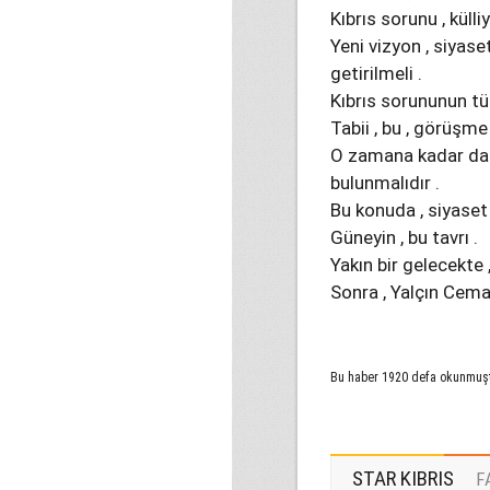
Kıbrıs sorunu , külli
Yeni vizyon , siyas
getirilmeli .
Kıbrıs sorununun t
Tabii , bu , görüşm
O zamana kadar da ,
bulunmalıdır .
Bu konuda , siyaset
Güneyin , bu tavrı .
Yakın bir gelecekte ,
Sonra , Yalçın Cem
Bu haber 1920 defa okunmuş
STAR KIBRIS
F