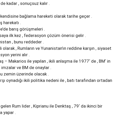
de kadar , sonuçsuz kalır .
 kendisine bağlama hareketi olarak tarihe geçer .
ş harekatı .
e’de barış görüşmeleri .
ya ilk kez , federasyon çözüm önerisi gelir .
istan , bunu reddeder .
ili olarak , Rumların ve Yunanistan’ın reddine karşın , siyaset
yon yerini alır .
ş – Makarios ile yapılan , ikili anlaşma ile 1977‘ de , BM‘ in
f imzalar ve BM de onaylar .
bu zemin üzerinde olacak .
şı oynadığı ikili politika nedeni ile , batı tarafından ortadan
elen Rum lider , Kiprianu ile Denktaş , 79‘ da ikinci bir
a yapar .