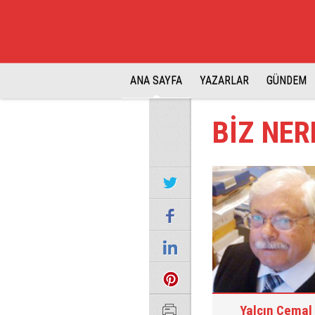
ANA SAYFA
YAZARLAR
GÜNDEM
BİZ NER
Yalçın Cemal