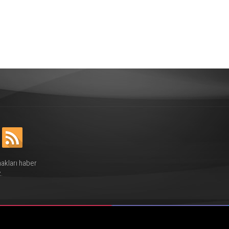
hakları haber
.