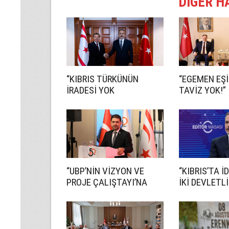
DİĞER H
“KIBRIS TÜRKÜNÜN
“EGEMEN EŞ
İRADESİ YOK
TAVİZ YOK!”
SAYILAMAZ”
“UBP’NİN VİZYON VE
“KIBRIS’TA 
PROJE ÇALIŞTAYI’NA
İKİ DEVLETLİ
KATILIM 3 BİNİ AŞTI”