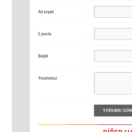
Ad soyad
:
E-posta
:
Başlık
:
Yorumunuz
:
YORUMU GÖ