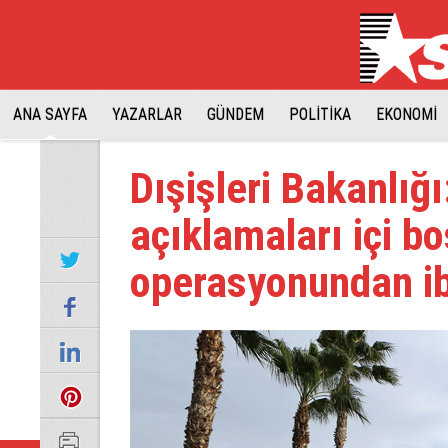
ANA SAYFA
YAZARLAR
GÜNDEM
POLİTİKA
EKONOMİ
Dışişleri Bakanlığı
açıklamaları içi bo
operasyonundan ib