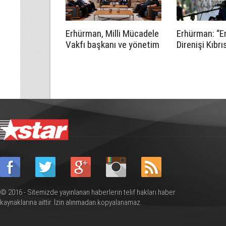
Erhürman, Milli Mücadele
Erhürman: “E
Vakfı başkanı ve yönetim
Direnişi Kıbrı
kurulu üyelerini kabul etti
halkının varo
mücadelesin
noktalarından
© 2016 - Sitemizde yayınlanan haberlerin telif hakları haber
kaynaklarına aittir. İzin alınmadan kopyalanamaz.