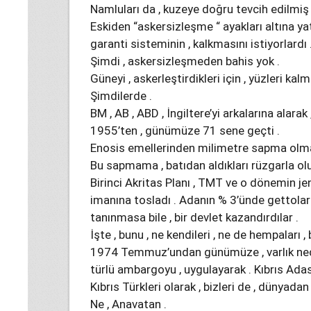
Namluları da , kuzeye doğru tevcih edilmi
Eskiden “askersizleşme “ ayakları altına ya
garanti sisteminin , kalkmasını istiyorlardı 
Şimdi , askersizleşmeden bahis yok .
Güneyi , askerleştirdikleri için , yüzleri kalm
Şimdilerde .
BM , AB , ABD , İngiltere’yi arkalarına alarak
1955’ten , günümüze 71 sene geçti .
Enosis emellerinden milimetre sapma olma
Bu sapmama , batıdan aldıkları rüzgarla ol
Birinci Akritas Planı , TMT ve o dönemin je
imanına tosladı . Adanın % 3’ünde gettolar
tanınmasa bile , bir devlet kazandırdılar .
İşte , bunu , ne kendileri , ne de hempaları , 
1974 Temmuz’undan günümüze , varlık nede
türlü ambargoyu , uygulayarak . Kıbrıs Adası
Kıbrıs Türkleri olarak , bizleri de , dünyadan 
Ne , Anavatan .