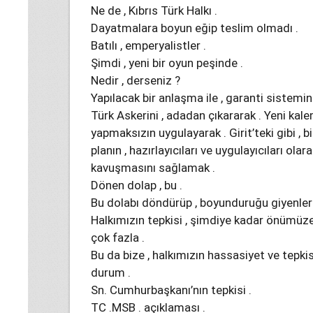
Ne de , Kıbrıs Türk Halkı .
Dayatmalara boyun eğip teslim olmadı .
Batılı , emperyalistler .
Şimdi , yeni bir oyun peşinde .
Nedir , derseniz ?
Yapılacak bir anlaşma ile , garanti sistemin
Türk Askerini , adadan çıkararak . Yeni kalem
yapmaksızın uygulayarak . Girit’teki gibi , b
planın , hazırlayıcıları ve uygulayıcıları ola
kavuşmasını sağlamak .
Dönen dolap , bu .
Bu dolabı döndürüp , boyunduruğu giyenler 
Halkımızın tepkisi , şimdiye kadar önümüze
çok fazla .
Bu da bize , halkımızın hassasiyet ve tepki
durum .
Sn. Cumhurbaşkanı’nın tepkisi .
TC .MSB . açıklaması .