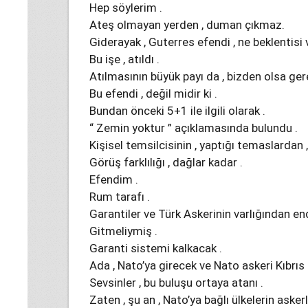
Hep söylerim .
Ateş olmayan yerden , duman çıkmaz.
Giderayak , Guterres efendi , ne beklentisi 
Bu işe , atıldı .
Atılmasının büyük payı da , bizden olsa ger
Bu efendi , değil midir ki .
Bundan önceki 5+1 ile ilgili olarak .
“ Zemin yoktur ” açıklamasında bulundu .
Kişisel temsilcisinin , yaptığı temaslardan 
Görüş farklılığı , dağlar kadar .
Efendim .
Rum tarafı .
Garantiler ve Türk Askerinin varlığından e
Gitmeliymiş .
Garanti sistemi kalkacak .
Ada , Nato’ya girecek ve Nato askeri Kıbrı
Sevsinler , bu buluşu ortaya atanı .
Zaten , şu an , Nato’ya bağlı ülkelerin askerl