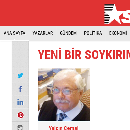
ANA SAYFA
YAZARLAR
GÜNDEM
POLİTİKA
EKONOMİ
YENİ BİR SOYKIRI
Yalçın Cemal