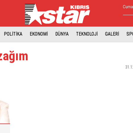
Cuma,
POLİTİKA
EKONOMİ
DÜNYA
TEKNOLOJİ
GALERİ
SP
azağım
31.1