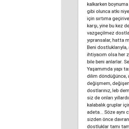
kalkarken boynuma d
gibi olunca atkı ni
için sırtıma geçiri
karşı, yine bu kez 
vazgeçilmez dostları
yıpransalar, hatta 
Beni dostluklarıyla, 
ihtiyacım olsa her 
bile beni anlarlar. 
Yaşamımda yapı taşla
dilim döndüğünce, a
değişmem, değişeme
dostlarınız, leb de
siz de onları yıllard
kalabalık gruplar iç
adeta... Söze aynı cü
sizden önce davranmı
dostluklar tamı tam