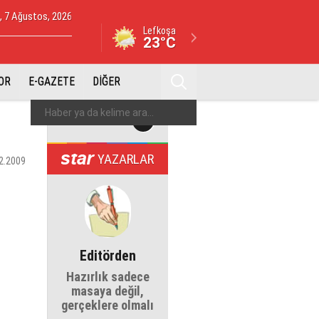
 7 Ağustos, 2026
Lefkoşa
23°C
OR
E-GAZETE
DİĞER
YAZARLAR
2.2009
Editörden
Hazırlık sadece
masaya değil,
gerçeklere olmalı