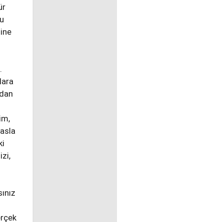
ür
ğu
line
.
lara
adan
im,
 asla
ki
zi,
sınız
erçek