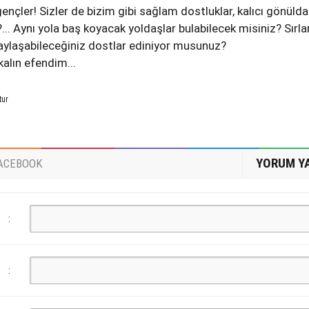
gençler! Sizler de bizim gibi sağlam dostluklar, kalıcı gönülda
... Aynı yola baş koyacak yoldaşlar bulabilecek misiniz? Sırlar
 paylaşabileceğiniz dostlar ediniyor musunuz?
kalın efendim...
tur
YORUM Y
ACEBOOK
:
: