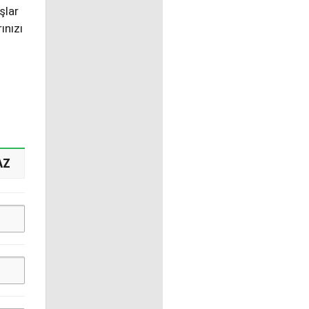
şlar
ınızı
AZ