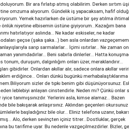
oluyorum. Bir ara fırlatıp atmış olabilirim. Derken sırtım üş
yetine omzuma alıyorum. Gündelik iş yapacaksam, hafif oldu
veriyorum. Yemek hazırlarken de üstüme bir şey atılma ihtima
de önlük niyetine elbisemin üstüne giyiyorum...Kazağım bana
mı hatırlatıyor aslında... Ne kadar eskiseler, ne kadar
modaları geçse (şaka şaka...) ben asla onlardan vazgeçemem
anlayışlarıyla sarıp sarmalarlar... İçimi ısıtırlar... Ne zaman on
zaman yanımdadırlar... Beni sabırla dinlerler... Hatta konuşm
Ses tonum, duruşum, dalgınlığım onları üzer, meraklandırır...
rı gibidirler. Onlardan akıllar alır, sadece onlara akıllar verir
klım erdiğince... Onları dünkü bugünkü merhabalaştıklarıma
m.Biliyorum sizler de tıpkı benim gibi düşünüyorsunuz. Es
meden leblebiyi anlayan cinstendirle. Neden mi? Çünkü onlar si
ır iyice tanımışsınızdır. Yerlerini asla, kimse alamaz... Bazen
inde bile bakışarak anlaşırsınız. Aklından geçenleri okursunuz
mlelerle başladığınız bile olur... Eliniz telefona uzanır, bakar
ş... Alo, derken sevinçten içiniz titrer...Dostluklar, gerçek
ına bu tarifime uyar. Bu nedenle vazgeçilmezdirler. Bizler, g