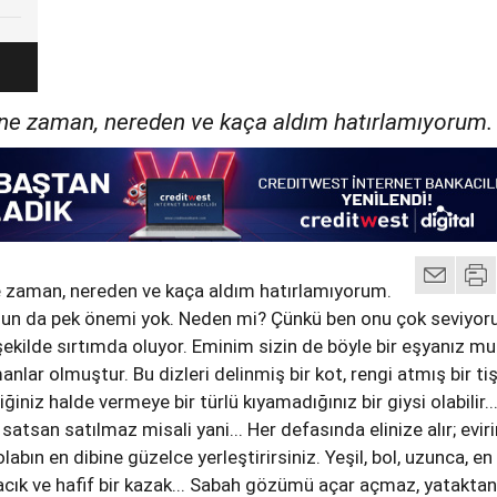
ne zaman, nereden ve kaça aldım hatırlamıyorum.
 zaman, nereden ve kaça aldım hatırlamıyorum.
nun da pek önemi yok. Neden mi? Çünkü ben onu çok seviyoru
ekilde sırtımda oluyor. Eminim sizin de böyle bir eşyanız mu
manlar olmuştur. Bu dizleri delinmiş bir kot, rengi atmış bir ti
ğiniz halde vermeye bir türlü kıyamadığınız bir giysi olabilir..
satsan satılmaz misali yani... Her defasında elinize alır; evirir
labın en dibine güzelce yerleştirirsiniz. Yeşil, bol, uzunca, en
cık ve hafif bir kazak... Sabah gözümü açar açmaz, yataktan