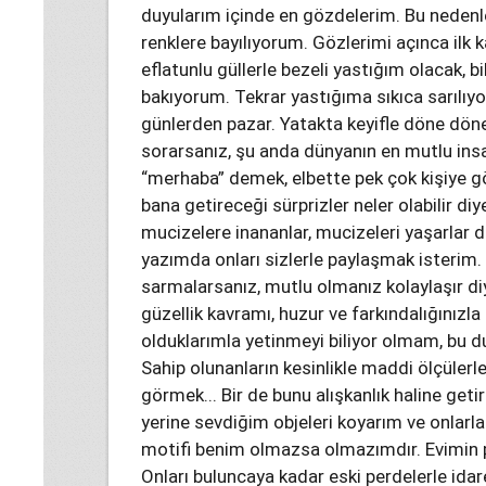
duyularım içinde en gözdelerim. Bu nedenle 
renklere bayılıyorum. Gözlerimi açınca ilk 
eflatunlu güllerle bezeli yastığım olacak, b
bakıyorum. Tekrar yastığıma sıkıca sarılı
günlerden pazar. Yatakta keyifle döne döne
sorarsanız, şu anda dünyanın en mutlu insa
“merhaba” demek, elbette pek çok kişiye gö
bana getireceği sürprizler neler olabilir d
mucizelere inananlar, mucizeleri yaşarlar di
yazımda onları sizlerle paylaşmak isterim. 
sarmalarsanız, mutlu olmanız kolaylaşır d
güzellik kavramı, huzur ve farkındalığınızla 
olduklarımla yetinmeyi biliyor olmam, bu du
Sahip olunanların kesinlikle maddi ölçülerle
görmek... Bir de bunu alışkanlık haline get
yerine sevdiğim objeleri koyarım ve onlarla 
motifi benim olmazsa olmazımdır. Evimin p
Onları buluncaya kadar eski perdelerle id