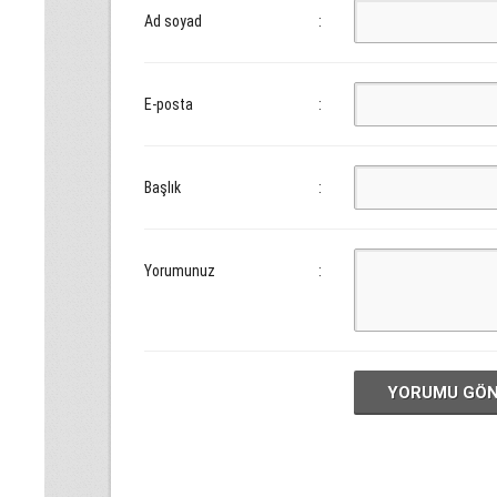
Ad soyad
:
E-posta
:
Başlık
:
Yorumunuz
:
YORUMU GÖ