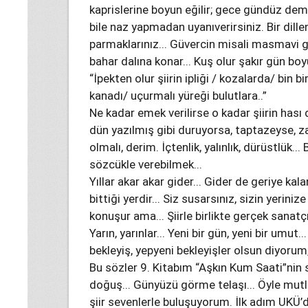
kaprislerine boyun eğilir; gece gündüz dem
bile naz yapmadan uyanıverirsiniz. Bir dill
parmaklarınız... Güvercin misali masmavi gö
bahar dalına konar... Kuş olur şakır gün boyu
“İpekten olur şiirin ipliği / kozalarda/ bin b
kanadı/ uçurmalı yüreği bulutlara..”
Ne kadar emek verilirse o kadar şiirin has
dün yazılmış gibi duruyorsa, taptazeyse, z
olmalı, derim. İçtenlik, yalınlık, dürüstlük.
sözcükle verebilmek...
Yıllar akar akar gider... Gider de geriye kal
bittiği yerdir... Siz susarsınız, sizin yerini
konuşur ama... Şiirle birlikte gerçek sanat
Yarın, yarınlar... Yeni bir gün, yeni bir umut.
bekleyiş, yepyeni bekleyişler olsun diyorum, 
Bu sözler 9. Kitabım “Aşkın Kum Saati”nin 
doğuş... Günyüzü görme telaşı... Öyle mutlu
şiir sevenlerle buluşuyorum. İlk adım UKÜ’