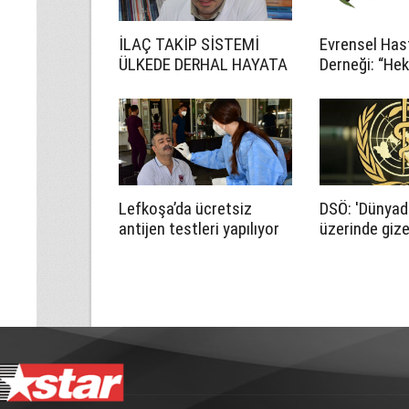
İLAÇ TAKİP SİSTEMİ
Evrensel Has
ÜLKEDE DERHAL HAYATA
Derneği: “He
GEÇMELİ!
hakkının kull
için gerekli 
yapılmalı”
Lefkoşa’da ücretsiz
DSÖ: 'Dünyad
antijen testleri yapılıyor
üzerinde gize
vakası var'