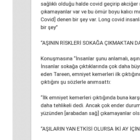
sağlıklı olduğu halde covid geçirip akciğer n
çıkamayanlar var ve bu ömür boyu kalıcı m
Covid] denen bir şey var. Long covid insanl
bir şey”
“AŞININ RİSKLERİ SOKAĞA ÇIKMAKTAN D
Konuşmasına “İnsanlar şunu anlamalı, aşın
İnsanlar sokağa çıktıklarında çok daha büyü
eden Tareen, emniyet kemerleri ilk çıktığı
çıktığını şu sözlerle anımsattı:
“İlk emniyet kemerleri çıktığında buna karşı
daha tehlikeli dedi. Ancak çok ender duru
yüzünden [arabadan sağ] çıkamayanlar olsa
“AŞILARIN YAN ETKİSİ OLURSA İKİ AY İÇİ