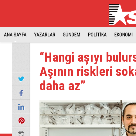
ANA SAYFA
YAZARLAR
GÜNDEM
POLİTİKA
EKONOMİ
“Hangi aşıyı bulu
Aşının riskleri so
daha az”