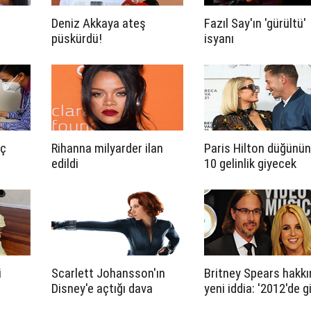
Deniz Akkaya ateş
Fazıl Say'ın 'gürültü'
püskürdü!
isyanı
eç
Rihanna milyarder ilan
Paris Hilton düğünü
edildi
10 gelinlik giyecek
i
Scarlett Johansson'ın
Britney Spears hakk
Disney'e açtığı dava
yeni iddia: '2012'de g
ı
Hollywood'u sonsuza dek
evlendi'