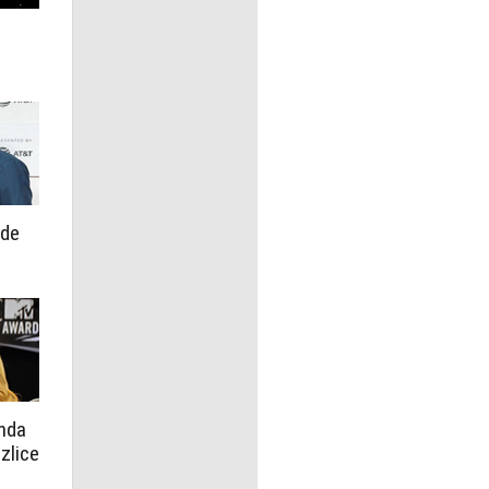
nde
ında
izlice