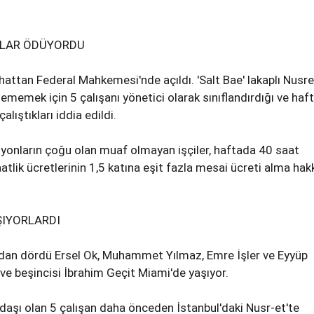
OLAR ÖDÜYORDU
attan Federal Mahkemesi'nde açıldı. 'Salt Bae' lakaplı Nusre
memek için 5 çalışanı yönetici olarak sınıflandırdığı ve haf
lıştıkları iddia edildi.
yonların çoğu olan muaf olmayan işçiler, haftada 40 saat
atlik ücretlerinin 1,5 katına eşit fazla mesai ücreti alma hak
ŞIYORLARDI
dan dördü Ersel Ok, Muhammet Yılmaz, Emre İşler ve Eyyüp
ve beşincisi İbrahim Geçit Miami'de yaşıyor.
aşı olan 5 çalışan daha önceden İstanbul'daki Nusr-et'te