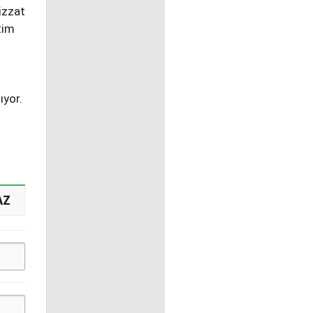
izzat
tim
ıyor.
AZ