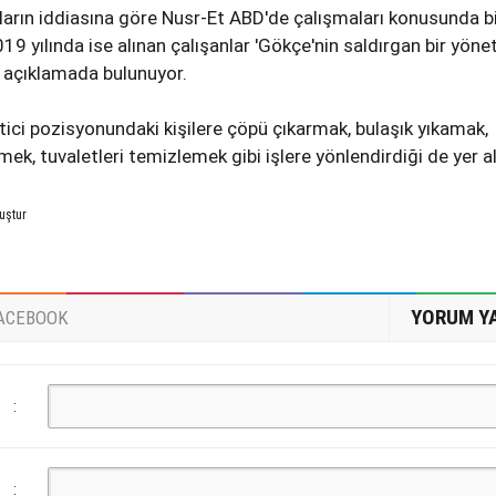
nların iddiasına göre Nusr-Et ABD'de çalışmaları konusunda b
19 yılında ise alınan çalışanlar 'Gökçe'nin saldırgan bir yöne
de açıklamada bulunuyor.
ici pozisyonundaki kişilere çöpü çıkarmak, bulaşık yıkamak,
k, tuvaletleri temizlemek gibi işlere yönlendirdiği de yer al
uştur
YORUM Y
ACEBOOK
:
: