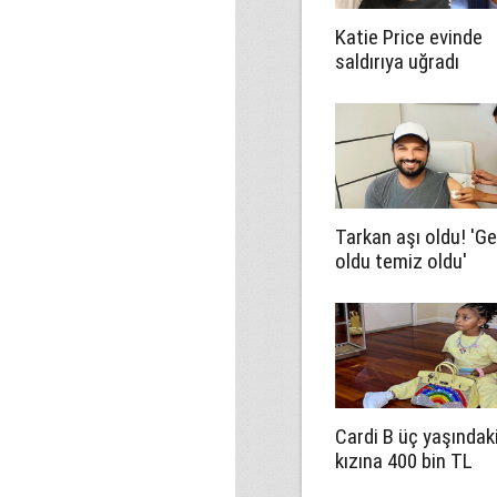
Katie Price evinde
saldırıya uğradı
Tarkan aşı oldu! 'G
oldu temiz oldu'
Cardi B üç yaşındak
kızına 400 bin TL
değerinde çanta ald