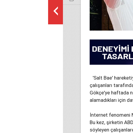
'Salt Bae' hareket
çalışanları tarafın
Gökçe'ye haftada no
alamadıkları için da
İnternet fenomeni N
Bu kez, şirketin ABD
söyleyen çalışanlar