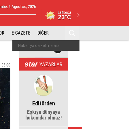
mbe, 6 Ağustos, 2026
Lefkoşa
23°C
OR
E-GAZETE
DİĞER
YAZARLAR
3:35:00
Editörden
Eşkıya dünyaya
hükümdar olmaz!