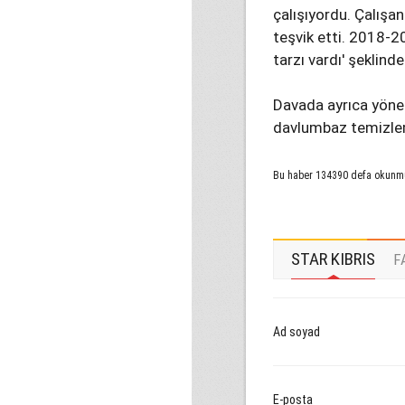
çalışıyordu. Çalışa
teşvik etti. 2018-20
tarzı vardı' şeklin
Davada ayrıca yönet
davlumbaz temizleme
Bu haber 134390 defa okunm
STAR KIBRIS
F
Ad soyad
E-posta