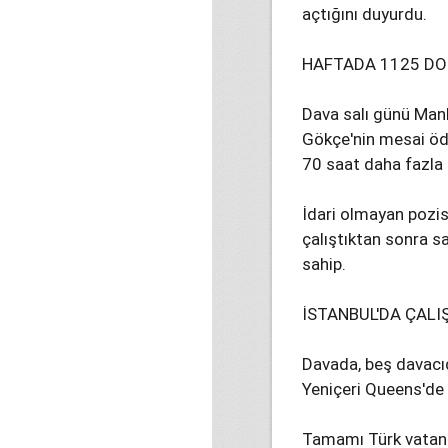
açtığını duyurdu.
HAFTADA 1125 D
Dava salı günü Manh
Gökçe'nin mesai öde
70 saat daha fazla ça
İdari olmayan pozis
çalıştıktan sonra sa
sahip.
İSTANBUL'DA ÇALI
Davada, beş davacı
Yeniçeri Queens'de 
Tamamı Türk vatand