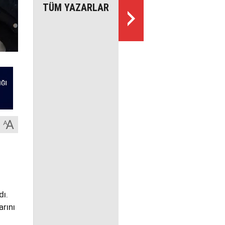
TÜM YAZARLAR
dı.
arını