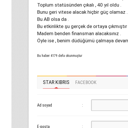
Toplum statüsünden çıkalı , 40 yıl oldu .
Bunu geri vitese alacak hiçbir güç olamaz . Di
Bu AB olsa da .
Bu etkinlikte şu gerçek de ortaya çıkmıştır 
Madem benden finansman alacaksınız .
Öyle ise , benim düdüğümü çalmaya devam 
Bu haber 4179 defa okunmuştur
STAR KIBRIS
FACEBOOK
Ad soyad
:
E-posta
: