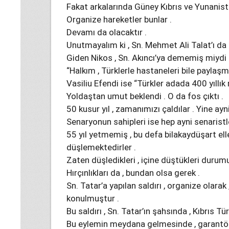
Fakat arkalarında Güney Kıbrıs ve Yunanist
Organize hareketler bunlar .
Devamı da olacaktır .
Unutmayalım ki , Sn. Mehmet Ali Talat’ı da
Giden Nikos , Sn. Akıncı’ya dememiş miydi 
“Halkım , Türklerle hastaneleri bile paylaşm
Vasiliu Efendi ise “Türkler adada 400 yıllı
Yoldaştan umut beklendi . O da fos çıktı .
50 kusur yıl , zamanımızı çaldılar . Yine ayn
Senaryonun sahipleri ise hep ayni senaristle
55 yıl yetmemiş , bu defa bilakaydüşart el
düşlemektedirler .
Zaten düşledikleri , içine düştükleri durumu
Hırçınlıkları da , bundan olsa gerek .
Sn. Tatar’a yapılan saldırı , organize olarak
konulmuştur .
Bu saldırı , Sn. Tatar’ın şahsında , Kıbrıs Tür
Bu eylemin meydana gelmesinde , garantör İn