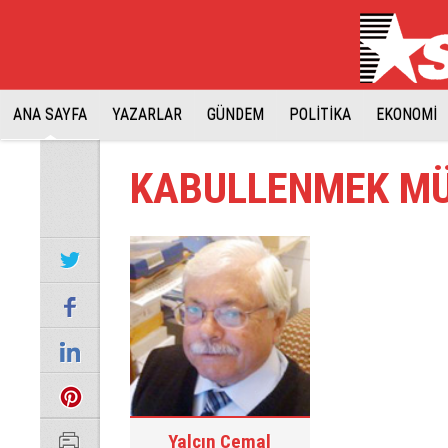
ANA SAYFA
YAZARLAR
GÜNDEM
POLİTİKA
EKONOMİ
KABULLENMEK MÜ
Yalçın Cemal