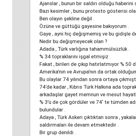
Ajanslar , bunun bir saldırı olduğu haberini s
Bazı kesimler , bunu protesto gösterisi olar
Ben olayın şekline değil .
Özüne ve güttüğü gayesine bakıyorum .
Gaye , ayni hiç değişmemiş ve bu gidişle 
Nedir bu değişmeyecek olan ?
Adada , Türk varlığına tahammülsüzlük .
% 34 topraklarını işgal etmişiz .
Fakat , birileri de çıkıp hatırlatmıyor % 50 
Amerika’nın ve Avrupa’nın da ortak olduğun
Bu olaylar 74 yılından sonra ortaya çıkmıştı
74’de kadar , Kıbrıs Türk Halkına ada toprak
arkadaşlar gayet memnun ve mesut hayatlar
% 3’ü de çok gördüler ve 74‘ te tümden ad
bulundular .
Adaya , Türk Askeri çıktıktan sonra , yakalan
saldırmaları ile devam etmektedir .
Bir grup denildi .