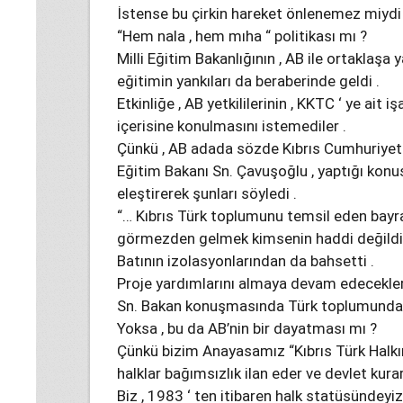
İstense bu çirkin hareket önlenemez miydi
“Hem nala , hem mıha “ politikası mı ?
Milli Eğitim Bakanlığının , AB ile ortaklaşa y
eğitimin yankıları da beraberinde geldi .
Etkinliğe , AB yetkililerinin , KKTC ‘ ye ait i
içerisine konulmasını istemediler .
Çünkü , AB adada sözde Kıbrıs Cumhuriyetin
Eğitim Bakanı Sn. Çavuşoğlu , yaptığı konu
eleştirerek şunları söyledi .
“… Kıbrıs Türk toplumunu temsil eden bayr
görmezden gelmek kimsenin haddi değildir 
Batının izolasyonlarından da bahsetti .
Proje yardımlarını almaya devam edecekler
Sn. Bakan konuşmasında Türk toplumundan 
Yoksa , bu da AB’nin bir dayatması mı ?
Çünkü bizim Anayasamız “Kıbrıs Türk Halkı
halklar bağımsızlık ilan eder ve devlet kurar
Biz , 1983 ‘ ten itibaren halk statüsündeyiz