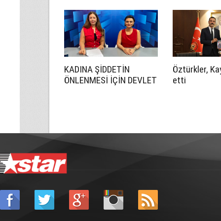
CEZA YAĞDI
KADINA ŞİDDETİN
Öztürkler, Ka
ÖNLENMESİ İÇİN DEVLET
etti
DAHA ETKİN OLMALI