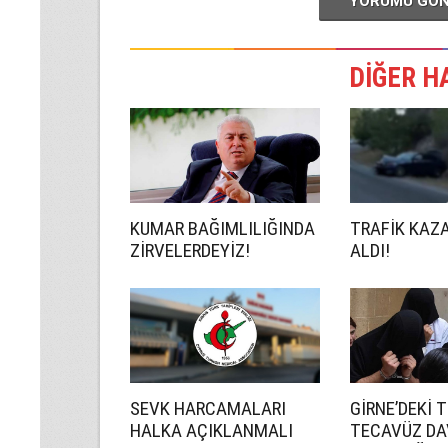
YORUMU GÖ
DİĞER H
KUMAR BAĞIMLILIĞINDA
TRAFİK KAZ
ZİRVELERDEYİZ!
ALDI!
SEVK HARCAMALARI
GİRNE’DEKİ 
HALKA AÇIKLANMALI
TECAVÜZ DA