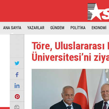
ANA SAYFA
YAZARLAR
GÜNDEM
POLİTİKA
EKONOMİ
Töre, Uluslararası 
Üniversitesi’ni ziya