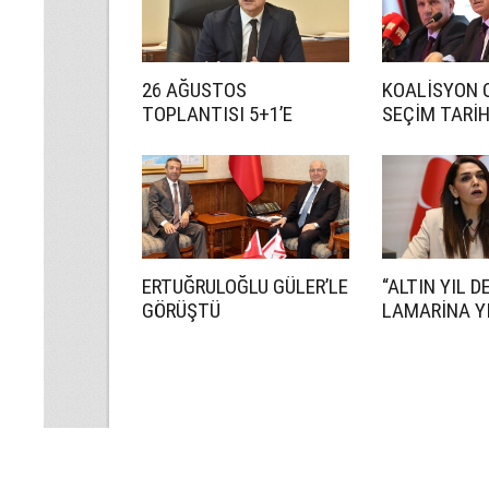
26 AĞUSTOS
KOALİSYON 
TOPLANTISI 5+1’E
SEÇİM TARİ
HAZIRLIK İÇİN!
ANLAŞMADI
ERTUĞRULOĞLU GÜLER’LE
“ALTIN YIL D
GÖRÜŞTÜ
LAMARİNA YI