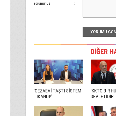
Yorumunuz
:
YORUMU GÖ
DİĞER H
'CEZAEVİ TAŞTI SİSTEM
'KKTC BİR H
TIKANDI!'
DEVLETİDİR'