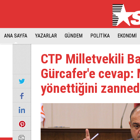
ANA SAYFA
YAZARLAR
GÜNDEM
POLİTİKA
EKONOMİ
CTP Milletvekili B
Gürcafer'e cevap:
yönettiğini zanned