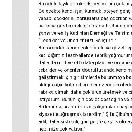
Bu ödüle layık görülmek, benim için çok b
Gelecekte kendi işini kurmak isteyen genç 
yapabileceklerini, zorluklarla baş ederken 
herkese göstermek için orada toplandığımız
şansı veren İş Kadınları Derneği ve Telsim 
“Tebrikler ve Öneriler Bizi Geliştirdi”
Bu törenden sonra çok olumlu ve güzel tep
katıldığımız festivallerde tebrik yağmuruna
daha da motive etti daha planlı ve organize
tebrikler ve öneriler doğrultusunda kendim
geliştirmek için girişimlerde bulunmaya baş
aldığım için kültürel ürünler üzerinden il
fabrika olmak, daha çok ürün üretmek ve b
istiyorum. Bunun için devlet desteğine ve s
Bu konuda, araştırma ve çalışmalara başlad
siyasetle uğraşmak isterdim.” Şifa Çika’nı
adil, daha sistemli, gün geçtikçe yok olma
hepimize çok yakışır.”