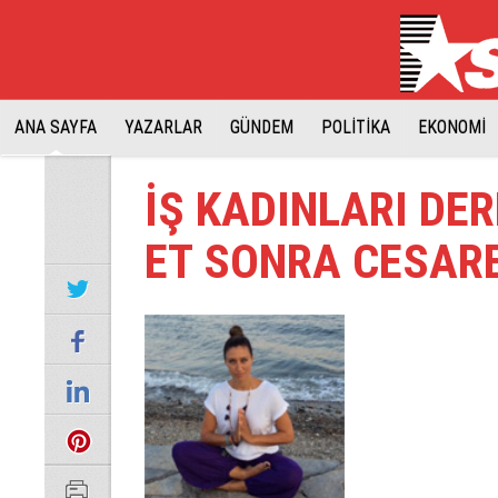
ANA SAYFA
YAZARLAR
GÜNDEM
POLİTİKA
EKONOMİ
İŞ KADINLARI DE
ET SONRA CESARE