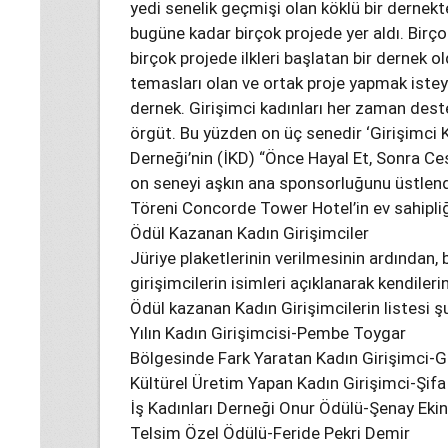
yedi senelik geçmişi olan köklü bir derne
bugüne kadar birçok projede yer aldı. Birç
birçok projede ilkleri başlatan bir dernek ol
temasları olan ve ortak proje yapmak isteye
dernek. Girişimci kadınları her zaman dest
örgüt. Bu yüzden on üç senedir ‘Girişimci Ka
Derneği’nin (İKD) “Önce Hayal Et, Sonra Ces
on seneyi aşkın ana sponsorluğunu üstlendiğ
Töreni Concorde Tower Hotel’in ev sahipli
Ödül Kazanan Kadın Girişimciler
Jüriye plaketlerinin verilmesinin ardından,
girişimcilerin isimleri açıklanarak kendileri
Ödül kazanan Kadın Girişimcilerin listesi ş
Yılın Kadın Girişimcisi-Pembe Toygar
Bölgesinde Fark Yaratan Kadın Girişimci-G
Kültürel Üretim Yapan Kadın Girişimci-Şifa
İş Kadınları Derneği Onur Ödülü-Şenay Eki
Telsim Özel Ödülü-Feride Pekri Demir