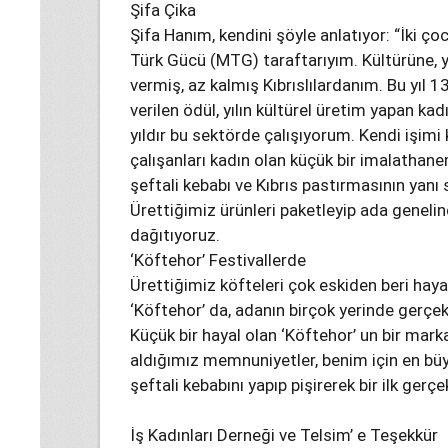
Şifa Çika
Şifa Hanım, kendini şöyle anlatıyor: “İki ç
Türk Gücü (MTG) taraftarıyım. Kültürüne, y
vermiş, az kalmış Kıbrıslılardanım. Bu yıl 
verilen ödül, yılın kültürel üretim yapan kad
yıldır bu sektörde çalışıyorum. Kendi işimi
çalışanları kadın olan küçük bir imalathane
şeftali kebabı ve Kıbrıs pastırmasının yanı
Ürettiğimiz ürünleri paketleyip ada geneli
dağıtıyoruz.
‘Köftehor’ Festivallerde
Ürettiğimiz köfteleri çok eskiden beri hay
‘Köftehor’ da, adanın birçok yerinde gerçe
Küçük bir hayal olan ‘Köftehor’ un bir mark
aldığımız memnuniyetler, benim için en büy
şeftali kebabını yapıp pişirerek bir ilk gerçe
İş Kadınları Derneği ve Telsim’ e Teşekkür