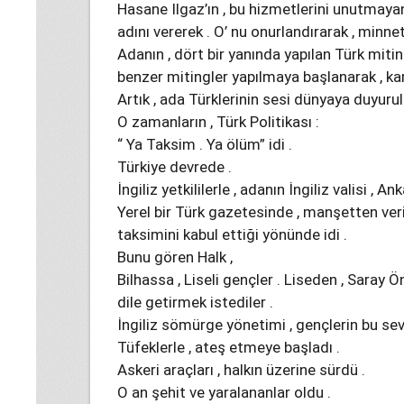
Hasane Ilgaz’ın , bu hizmetlerini unutmayan 
adını vererek . O’ nu onurlandırarak , minn
Adanın , dört bir yanında yapılan Türk mitin
benzer mitingler yapılmaya başlanarak , ka
Artık , ada Türklerinin sesi dünyaya duyuru
O zamanların , Türk Politikası :
“ Ya Taksim . Ya ölüm” idi .
Türkiye devrede .
İngiliz yetkililerle , adanın İngiliz valisi ,
Yerel bir Türk gazetesinde , manşetten veril
taksimini kabul ettiği yönünde idi .
Bunu gören Halk ,
Bilhassa , Liseli gençler . Liseden , Saray Ö
dile getirmek istediler .
İngiliz sömürge yönetimi , gençlerin bu sev
Tüfeklerle , ateş etmeye başladı .
Askeri araçları , halkın üzerine sürdü .
O an şehit ve yaralananlar oldu .