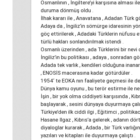
Osmanlının , İngiltere’yi karşısına alması ile 
duruma dönmüş oldu .
İlhak kararı ile , Anavatana , Adadan Türk g
Adaya da , İngiliz’in sömürge idaresinin yön
göç ettirilerek , Adadaki Türklerin nüfusu et
türlü hakları sonlandırılmak istendi .
Osmanlı üzerinden , ada Türklerini bir nevi
İngiliz’in bu politikası , adaya , sonradan g
Adada tek varlık , kendileri olduğuna inana
, ENOSİS macerasına kadar götürdüler .
1954‘ te EOKA nın faaliyete geçmesi ile de
Dünya kamu oyunu , bu terör estirme ile ner
İşin , bir yok olma ciddiyeti karşısında , Kı
başlayarak , sesini dünyaya duyurmaya çalış
Türkiye’den ilk ciddi ilgi , Eğitimci , politi
Hasane Ilgaz , Kıbrıs’a gelerek , adanın dört 
diyaloglar kurarak , Adada , bir Türk varlığ
yazıları ve kitapları ile duyurmaya çalıştı .