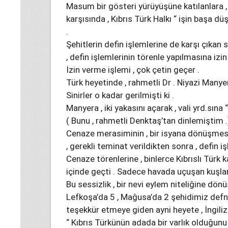
Masum bir gösteri yürüyüşüne katılanlara ,
karşısında , Kıbrıs Türk Halkı “ işin başa dü
.
Şehitlerin defin işlemlerine de karşı çıkan 
, defin işlemlerinin törenle yapılmasına izin 
İzin verme işlemi , çok çetin geçer .
Türk heyetinde , rahmetli Dr . Niyazi Manye
Sinirler o kadar gerilmişti ki .
Manyera , iki yakasını açarak , vali yrd.sına 
( Bunu , rahmetli Denktaş’tan dinlemiştim .
Cenaze merasiminin , bir isyana dönüşmes
, gerekli teminat verildikten sonra , defin işl
Cenaze törenlerine , binlerce Kıbrıslı Türk k
içinde geçti . Sadece havada uçuşan kuşları
Bu sessizlik , bir nevi eylem niteliğine dönü
Lefkoşa’da 5 , Mağusa’da 2 şehidimiz defnedi
teşekkür etmeye giden ayni heyete , İngiliz
“ Kıbrıs Türkünün adada bir varlık olduğun