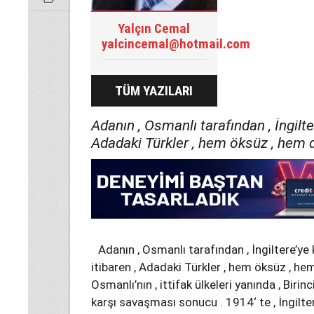
Yalçın Cemal
yalcincemal@hotmail.com
TÜM YAZILARI
Adanın , Osmanlı tarafından , İngilter
Adadaki Türkler , hem öksüz , hem de
Adanın , Osmanlı tarafından , İngiltere’ye 
itibaren , Adadaki Türkler , hem öksüz , hem
Osmanlı’nın , ittifak ülkeleri yanında , Biri
karşı savaşması sonucu . 1914‘ te , İngilter