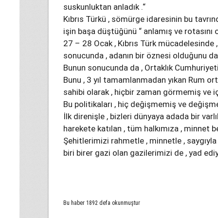
suskunluktan anladık .“
Kıbrıs Türkü , sömürge idaresinin bu tavrınd
işin başa düştüğünü “ anlamış ve rotasını o
27 – 28 Ocak , Kıbrıs Türk mücadelesinde , 
sonucunda , adanın bir öznesi olduğunu da
Bunun sonucunda da , Ortaklık Cumhuriyetin
Bunu , 3 yıl tamamlanmadan yıkan Rum ortağ
sahibi olarak , hiçbir zaman görmemiş ve iç
Bu politikaları , hiç değişmemiş ve değişme
İlk direnişle , bizleri dünyaya adada bir varl
harekete katılan , tüm halkımıza , minne
Şehitlerimizi rahmetle , minnetle , saygıyla
biri birer gazi olan gazilerimizi de , yad ed
Bu haber 1892 defa okunmuştur